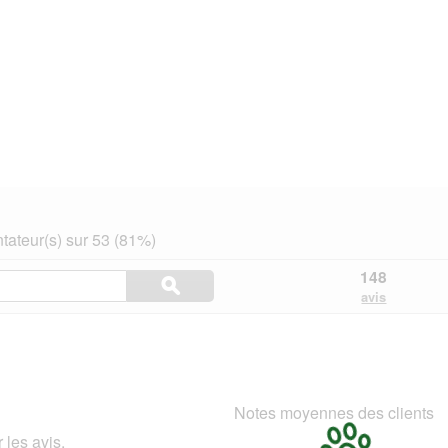
ateur(s) sur 53 (81%)
Rechercher
148
ϙ
des
Rechercher
avis
rubriques
et
des
avis
Notes moyennes des clients
 les avis.