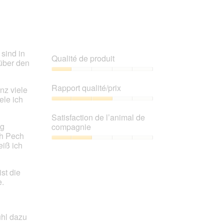
 sind in
Qualité de produit
über den
Qualité
de
Rapport qualité/prix
nz viele
produit,
ele ich
1
Rapport
sur
qualité/prix,
Satisfaction de l’animal de
5
3
ng
compagnie
sur
ch Pech
5
Satisfaction
eiß ich
de
l’animal
st die
de
.
compagnie,
2
sur
5
ühl dazu