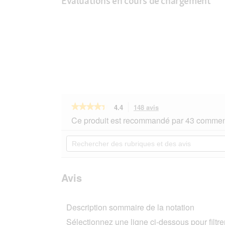
Évaluations en cours de chargement
★★★★★
★★★★★
4.4
148 avis
Cette
action
4.4
Ce produit est recommandé par 43 comment
sur
vous
5
redirigera
Rechercher
étoiles.
vers
des
Lire
les
rubriques
les
avis.
et
avis
sur
des
Avis
JR
avis
Farm
Superaliment
Description sommaire de la notation
pour
rongeurs
Sélectionnez une ligne ci-dessous pour filtrer
2,5