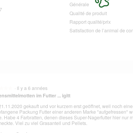
Générale
7
107 avis avec 5 étoiles.
Sélectionnez pour filtrer les avis avec 5 étoiles.
Qualité de produit
1
21 avis avec 4 étoiles.
Sélectionnez pour filtrer les avis avec 4 étoiles.
Rapport qualité/prix
8 avis avec 3 étoiles.
Sélectionnez pour filtrer les avis avec 3 étoiles.
Satisfaction de l’animal de c
1 avis avec 2 étoiles.
Sélectionnez pour filtrer les avis avec 2 étoiles.
1
11 avis avec 1 étoile.
Sélectionnez pour filtrer les avis avec 1 étoile.
·
il y a 6 années
★★★
★★★
nsmittelmotten im Futter ... igitt
1.11.2020 gekauft und vor kurzem erst geöffnet, weil noch eine
fangene Packung Futter einer anderen Marke "aufgefressen" 
s.
te. Habe 4 Farbratten, denen dieses Super-Nagerfutter hier nur 
eckte. Viel zu viel Grasanteil und Pellets.