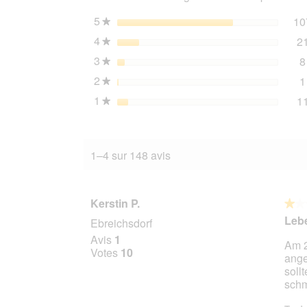
kg
5
étoiles
10
★
4
étoiles
2
★
3
étoiles
8
★
2
étoiles
1
★
1
étoiles
1
★
1–4 sur 148 avis
Kerstin P.
★★
★★
1
Lebe
Ebreichsdorf
sur
Avis
1
Am 2
5
Votes
10
ange
étoile
soll
schm