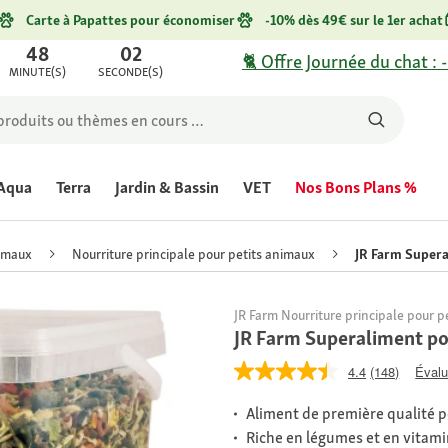
Carte à Papattes pour économiser
-10% dès 49€ sur le 1er achat
48
02
🐈 Offre Journée du chat : 
MINUTE(S)
SECONDE(S)
Aqua
Terra
Jardin & Bassin
VET
Nos Bons Plans %
nimaux
Nourriture principale pour petits animaux
JR Farm Supera
JR Farm Nourriture principale pour p
JR Farm Superaliment po
4.4
(148)
Évalu
Aliment de première qualité 
Riche en légumes et en vitam