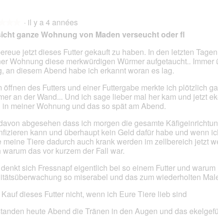
t
t
t
t
u
C
o
i
o
i
r
e
2
o
3
o
·
il y a 4 années
l
t
★★★
★★★
.
n
.
n
a
t
icht ganze Wohnung von Maden verseucht oder fl
e
e
p
e
n
n
h
a
bereue jetzt dieses Futter gekauft zu haben. In den letzten Tagen
t
t
o
c
er Wohnung diese merkwürdigen Würmer aufgetaucht.. Immer 
s.
r
r
t
t
g, an diesem Abend habe ich erkannt woran es lag.
a
a
o
i
î
î
 öffnen des Futters und einer Futtergabe merkte ich plötzlich ga
5
o
n
n
er an der Wand... Und ich sage lieber mal her kam und jetzt ek
.
n
e
e
 in meiner Wohnung und das so spät am Abend.
e
r
r
n
a
a
davon abgesehen dass ich morgen die gesamte Käfigeinrichtu
t
l
l
nfizieren kann und überhaupt kein Geld dafür habe und wenn i
r
'
'
 meine Tiere dadurch auch krank werden im zellbereich jetzt w
a
o
o
 warum das vor kurzem der Fall war.
î
u
u
n
denkt sich Fressnapf eigentlich bei so einem Futter und warum i
v
v
e
itätsüberwachung so miserabel und das zum wiederholten Male
e
e
r
r
r
a
e Kauf dieses Futter nicht, wenn ich Eure Tiere lieb sind
t
t
l
u
u
'
standen heute Abend die Tränen in den Augen und das ekelgef
r
r
o