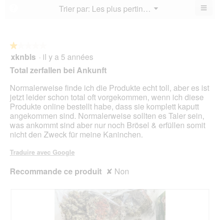
4
de
≡
Menu
Trier par:
Les plus pertinents
?
4.1
▼
sur
la
Cliq
sur
5.
not
sur
5.
le
mo
bou
est
suiv
★★★★★
★★★★★
4.5
pour
xknbls
·
il y a 5 années
1
mett
sur
sur
à
Total zerfallen bei Ankunft
5.
jour
5
le
étoiles.
Normalerweise finde ich die Produkte echt toll, aber es ist
cont
ci-
jetzt leider schon total oft vorgekommen, wenn ich diese
des
Produkte online bestellt habe, dass sie komplett kaputt
angekommen sind. Normalerweise sollten es Taler sein,
was ankommt sind aber nur noch Brösel & erfüllen somit
nicht den Zweck für meine Kaninchen.
Traduire avec Google
Recommande ce produit
✘
Non