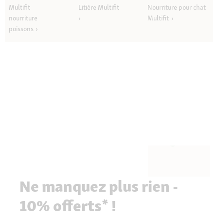
b
Multifit
Litière Multifit
Nourriture pour chat
o
î
nourriture
Multifit
t
poissons
e
d
e
d
i
a
l
o
g
u
e
.
Ne manquez plus rien -
10% offerts* !