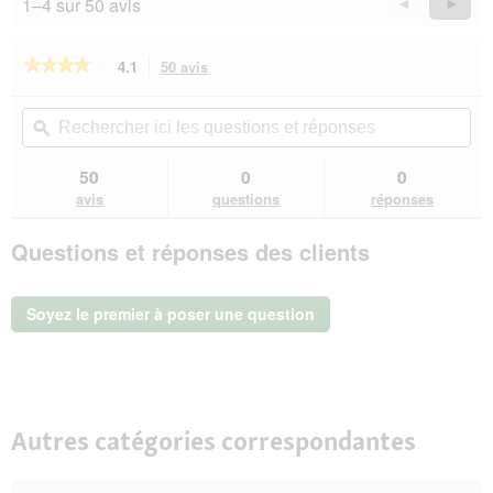
1–4 sur 50 avis
Précédent
◄
Suiva
►
r
Reviews
Revie
a
î
★★★★★
★★★★★
4.1
50 avis
Cette
n
action
4.1
e
sur
vous
Rechercher
Rec
r
5
redirigera
ici
ϙ
ici
a
étoiles.
vers
les
les
l
Lire
les
questions
que
50
0
0
les
'
avis.
et
et
avis
avis
questions
réponses
o
sur
réponses
rép
u
MultiFit
v
Questions et réponses des clients
Grain
e
Free
r
Snacks
3 x
t
Soyez le premier à poser une question
100 g
u
avec
r
banane
e
d
'
u
Autres catégories correspondantes
n
e