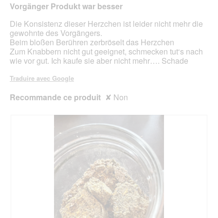
n
sur
Vorgänger Produkt war besser
e
5
r
étoiles.
Die Konsistenz dieser Herzchen ist leider nicht mehr die
a
gewohnte des Vorgängers.
l
Beim bloßen Berühren zerbröselt das Herzchen
'
Zum Knabbern nicht gut geeignet, schmecken tut‘s nach
o
wie vor gut. Ich kaufe sie aber nicht mehr…. Schade
u
v
Traduire avec Google
e
r
Recommande ce produit
✘
Non
t
u
r
e
d
'
u
n
e
b
o
î
t