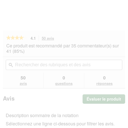
★★★★★
★★★★★
4.1
50 avis
Cette
action
4.1
Ce produit est recommandé par 35 commentateur(s) sur
sur
vous
41 (85%)
5
redirigera
étoiles.
vers
Rechercher
Rec
Lire
les
des
ϙ
de
les
avis.
rubriques
rub
avis
sur
et
et
50
0
0
MultiFit
des
de
avis
questions
réponses
Grain
avis
avi
Free
Snacks
Avis
Évaluer le produit
.
3 x
100 g
Cet
avec
act
banane
Description sommaire de la notation
ent
l'o
Sélectionnez une ligne ci-dessous pour filtrer les avis.
d'u