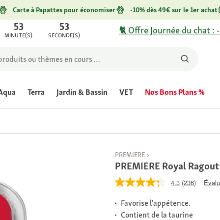
Carte à Papattes pour économiser
-10% dès 49€ sur le 1er achat
53
53
🐈 Offre Journée du chat : 
MINUTE(S)
SECONDE(S)
Aqua
Terra
Jardin & Bassin
VET
Nos Bons Plans %
PREMIERE
PREMIERE Royal Ragout
4.3
(236)
Évalu
Favorise l'appétence.
Contient de la taurine