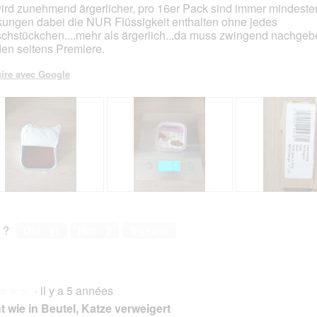
ird zunehmend ärgerlicher, pro 16er Pack sind immer mindeste
ungen dabei die NUR Flüssigkeit enthalten ohne jedes
s.
schstückchen....mehr als ärgerlich...da muss zwingend nachgeb
en seitens Premiere.
ire avec Google
A
P
A
P
v
h
v
h
i
o
i
o
 ?
Oui ·
41
Non ·
5
Signaler
s
t
s
t
s
o
s
o
u
C
u
C
r
e
r
e
·
il y a 5 années
l
t
l
t
★★★
★★★
a
t
a
t
t wie in Beutel, Katze verweigert