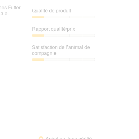
hes Futter
Qualité de produit
ale.
Qualité
de
Rapport qualité/prix
produit,
1
Rapport
sur
qualité/prix,
Satisfaction de l’animal de
5
1
compagnie
sur
5
Satisfaction
de
l’animal
de
compagnie,
1
sur
5
Achat en ligne vérifié
*