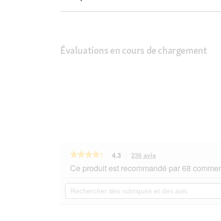
Évaluations en cours de chargement
★★★★★
★★★★★
4.3
236 avis
Cette
action
4.3
Ce produit est recommandé par 68 comment
sur
vous
5
redirigera
Rechercher
étoiles.
vers
des
Lire
les
rubriques
les
avis.
et
avis
sur
des