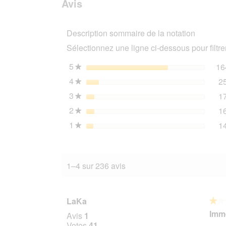
Avis
PREMIERE
avis
Royal
Ragout
Description sommaire de la notation
Bœuf
32x100
Sélectionnez une ligne ci-dessous pour filtrer
g
5
étoiles
16
★
4
étoiles
2
★
3
étoiles
1
★
2
étoiles
1
★
1
étoiles
1
★
1–4 sur 236 avis
LaKa
★★
★★
1
Imme
Avis
1
sur
Votes
41