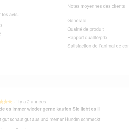
Notes moyennes des clients
 les avis.
Générale
0
170 avis avec 5 étoiles.
Sélectionnez pour filtrer les avis avec 5 étoiles.
Qualité de produit
2
12 avis avec 4 étoiles.
Sélectionnez pour filtrer les avis avec 4 étoiles.
Rapport qualité/prix
1 avis avec 3 étoiles.
Sélectionnez pour filtrer les avis avec 3 étoiles.
Satisfaction de l’animal de c
2 avis avec 2 étoiles.
Sélectionnez pour filtrer les avis avec 2 étoiles.
5 avis avec 1 étoile.
Sélectionnez pour filtrer les avis avec 1 étoile.
·
il y a 2 années
★★★
★★★
e es immer wieder gerne kaufen Sie liebt es ii
t gut schaut gut aus und meiner Hündin schmeckt
s.