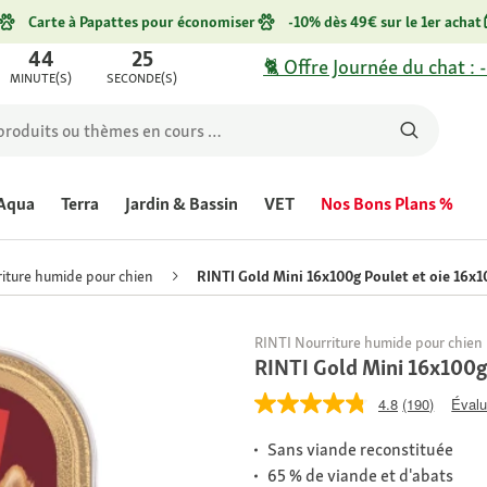
Carte à Papattes pour économiser
-10% dès 49€ sur le 1er achat
44
25
🐈 Offre Journée du chat : 
MINUTE(S)
SECONDE(S)
Aqua
Terra
Jardin & Bassin
VET
Nos Bons Plans %
iture humide pour chien
RINTI Gold Mini 16x100g Poulet et oie 16x1
RINTI Nourriture humide pour chien
RINTI Gold Mini 16x100g 
4.8
(190)
Évalu
Sans viande reconstituée
65 % de viande et d'abats