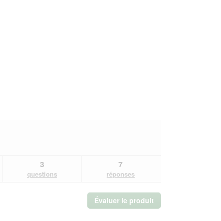
3
7
questions
réponses
Évaluer le produit
.
Cette
action