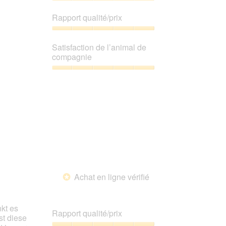
ci-
Qualité
dessous
de
Rapport qualité/prix
produit,
5
Rapport
sur
qualité/prix,
Satisfaction de l’animal de
5
5
compagnie
sur
5
Satisfaction
de
l’animal
de
compagnie,
5
sur
5
Achat en ligne vérifié
*
nkt es
Rapport qualité/prix
st diese