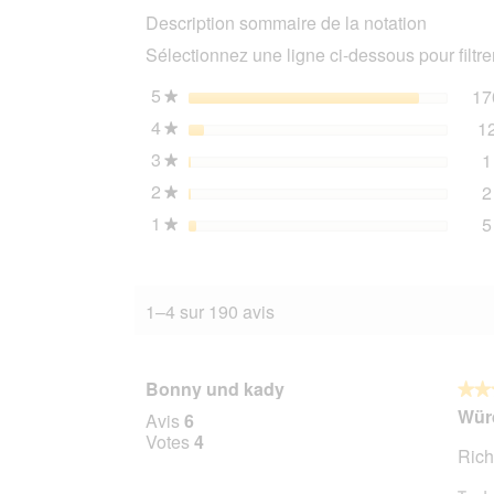
Description sommaire de la notation
16x100g
Poulet
Sélectionnez une ligne ci-dessous pour filtrer
et
oie
16x100
5
étoiles
17
★
g
4
étoiles
1
★
3
étoiles
1
★
2
étoiles
2
★
1
étoiles
5
★
1–4 sur 190 avis
Bonny und kady
★★
★★
5
Würd
Avis
6
sur
Votes
4
Rich
5
étoile