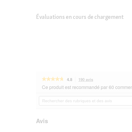
Évaluations en cours de chargement
★★★★★
★★★★★
4.8
190 avis
Cette
action
4.8
Ce produit est recommandé par 60 comment
sur
vous
5
redirigera
Rechercher
étoiles.
vers
des
Lire
les
rubriques
les
avis.
et
avis
sur
des
Avis
RINTI
avis
Gold
Mini