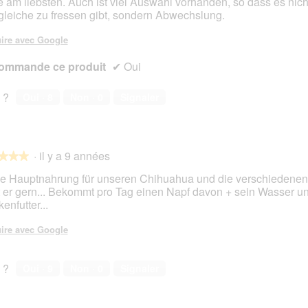
t
t
e am liebsten. Auch ist viel Auswahl vorhanden, so dass es nic
o
i
gleiche zu fressen gibt, sondern Abwechslung.
2
o
.
n
ire avec Google
e
ommande ce produit
n
✔
Oui
t
r
 ?
Oui ·
8
Non ·
0
Signaler
a
î
n
e
·
il y a 9 années
r
★★★
★★★
a
die Hauptnahrung für unseren Chihuahua und die verschiedenen
l
st er gern... Bekommt pro Tag einen Napf davon + sein Wasser u
'
enfutter...
o
s.
u
ire avec Google
v
e
r
 ?
Oui ·
9
Non ·
0
Signaler
t
u
r