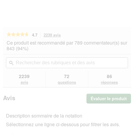
★★★★★
★★★★★
4.7
2239 avis
Cette
action
4.7
Ce produit est recommandé par 789 commentateur(s) sur
sur
vous
843 (94%)
5
redirigera
étoiles.
vers
Rechercher
Rec
Lire
les
des
ϙ
de
les
avis.
rubriques
rub
avis
sur
et
et
2239
72
86
RINTI
des
de
avis
questions
réponses
Kennerfleisch
avis
avi
nourriture
humide
Avis
Évaluer le produit
.
pour
chien,
Cet
adulte,
act
boîte,
Description sommaire de la notation
ent
Canard
l'o
12x800
Sélectionnez une ligne ci-dessous pour filtrer les avis.
d'u
g
boî