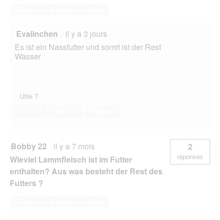
Répondre à cette question
Evalinchen
·
il y a 3 jours
Es ist ein Nassfutter und somit ist der Rest
Wasser
Utile ?
Oui ·
0
Non ·
0
Signaler
Bobby 22
·
il y a 7 mois
2
réponses
Wieviel Lammfleisch ist im Futter
enthalten? Aus was besteht der Rest des
Futters ?
Répondre à cette question