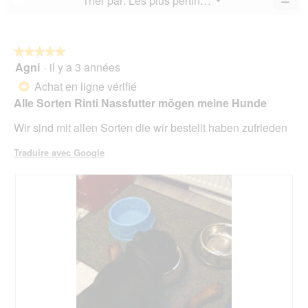
Trier par:
Les plus pertinents
▼
sur
la
Cliq
sur
5.
not
sur
5.
le
mo
bou
est
suiv
★★★★★
★★★★★
4.7
pour
Agni
·
il y a 3 années
5
mett
sur
sur
à
Achat en ligne vérifié
5.
*
jour
5
le
Alle Sorten Rinti Nassfutter mögen meine Hunde
étoiles.
cont
ci-
Wir sind mit allen Sorten die wir bestellt haben zufrieden
des
Traduire avec Google