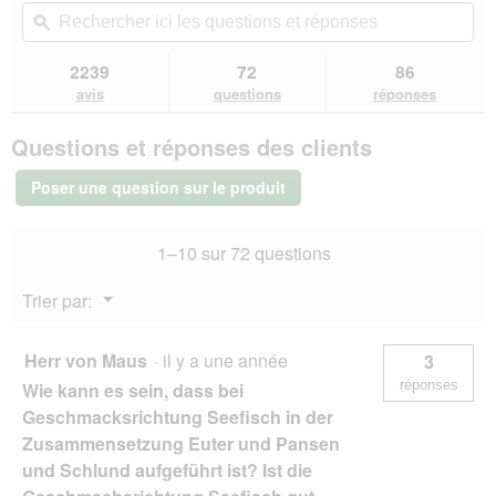
t
vous
u
Rechercher
Rec
o
i
5
e
redirigera
v
ici
ϙ
ici
4
o
étoiles.
d
vers
e
les
les
.
n
Lire
e
les
r
questions
que
2239
72
86
e
les
d
avis.
t
et
et
avis
n
avis
questions
réponses
i
sur
u
réponses
rép
t
a
RINTI
r
r
Questions et réponses des clients
Kennerfleisch
l
e
a
nourriture
o
d
î
humide
Poser une question sur le produit
g
'
pour
n
u
u
chien,
e
e
adulte,
n
r
1–10 sur 72 questions
boîte,
.
e
a
Canard
b
l
12x800
Menu
Trier par:
o
'
g
▼
î
o
t
u
Herr von Maus
·
il y a une année
3
e
v
d
réponses
e
Wie kann es sein, dass bei
e
r
Geschmacksrichtung Seefisch in der
d
t
Zusammensetzung Euter und Pansen
i
u
a
und Schlund aufgeführt ist? Ist die
r
l
e