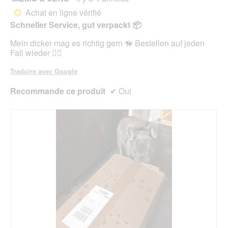
g
'
n
sur
Achat en ligne vérifié
u
*
u
e
5
e
Schneller Service, gut verpackt 📦
n
r
étoiles.
.
e
a
Mein dicker mag es richtig gern 🦮 Bestellen auf jeden
b
l
Fall wieder 👍🏻
o
'
î
o
Traduire avec Google
t
u
e
v
Recommande ce produit
✔
Oui
d
e
e
r
d
t
i
u
a
r
l
e
o
d
g
'
u
u
e
n
.
e
b
o
î