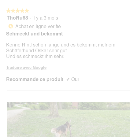
e
n
r
a
t
.
e
a
p
e
★★★★★
★★★★★
b
l
h
a
ThoRu68
·
il y a 3 mois
5
o
'
o
c
sur
Achat en ligne vérifié
î
*
o
t
t
5
t
u
Schmeckt und bekommt
o
i
étoiles.
e
v
6
o
d
Kenne Rinti schon lange und es bekommt meinem
e
.
n
e
Schäferhund Oskar sehr gut.
r
e
d
Und es schmeckt ihm sehr.
t
n
i
u
t
a
Traduire avec Google
r
r
l
e
a
o
Recommande ce produit
✔
Oui
d
î
g
'
n
u
u
e
e
n
r
.
e
a
b
l
o
'
î
o
t
u
e
v