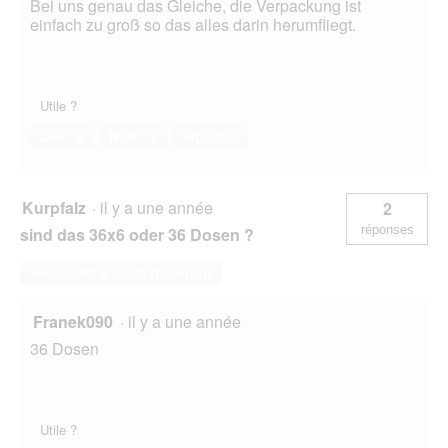
Bei uns genau das Gleiche, die Verpackung ist
einfach zu groß so das alles darin herumfliegt.
Utile ?
Oui ·
3
Non ·
1
Signaler
Kurpfalz
·
il y a une année
2
réponses
sind das 36x6 oder 36 Dosen ?
Répondre à cette question
Franek090
·
il y a une année
36 Dosen
Utile ?