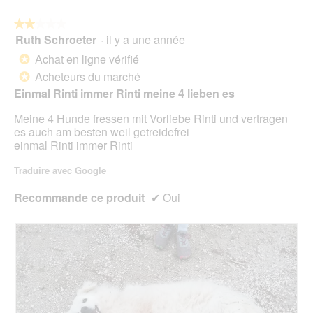
t
a
r
r
l
e
★★★★★
★★★★★
a
o
d
Ruth Schroeter
·
il y a une année
î
2
g
'
n
sur
Achat en ligne vérifié
u
*
u
e
5
e
Acheteurs du marché
n
*
r
étoiles.
.
e
a
Einmal Rinti immer Rinti meine 4 lieben es
b
l
o
Meine 4 Hunde fressen mit Vorliebe Rinti und vertragen
'
î
es auch am besten weil getreidefrei
o
t
einmal Rinti immer Rinti
u
e
v
d
Traduire avec Google
e
e
r
d
Recommande ce produit
✔
Oui
t
i
u
a
r
l
e
o
d
g
'
u
u
e
n
.
e