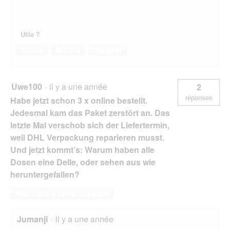
Utile ?
Oui ·
0
Non ·
0
Signaler
Uwe100
·
il y a une année
2
réponses
Habe jetzt schon 3 x online bestellt.
Jedesmal kam das Paket zerstört an. Das
letzte Mal verschob sich der Liefertermin,
weil DHL Verpackung reparieren musst.
Und jetzt kommt’s: Warum haben alle
Dosen eine Delle, oder sehen aus wie
heruntergefallen?
Répondre à cette question
Jumanji
·
il y a une année