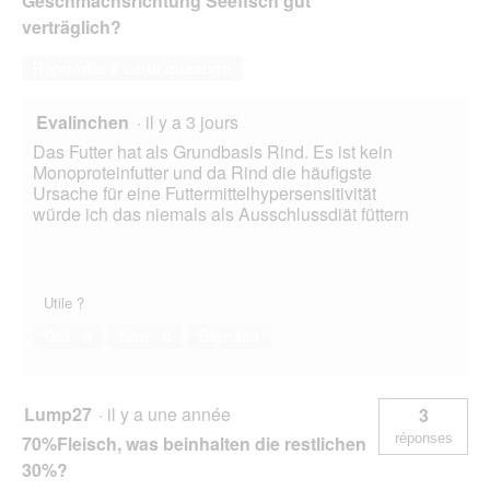
Geschmachsrichtung Seefisch gut
o
d
verträglich?
g
'
u
u
Répondre à cette question
e
n
.
e
Evalinchen
·
il y a 3 jours
b
o
Das Futter hat als Grundbasis Rind. Es ist kein
î
Monoproteinfutter und da Rind die häufigste
t
Ursache für eine Futtermittelhypersensitivität
e
würde ich das niemals als Ausschlussdiät füttern
d
e
d
i
Utile ?
a
l
Oui ·
0
Non ·
0
Signaler
o
g
u
Lump27
·
il y a une année
e
3
.
réponses
70%Fleisch, was beinhalten die restlichen
30%?