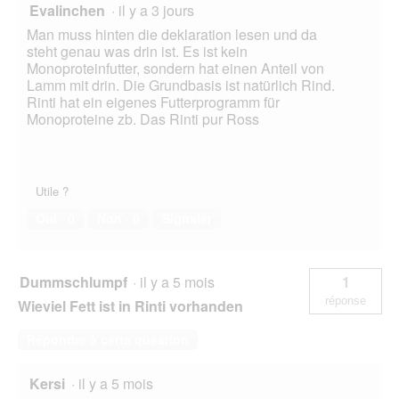
Evalinchen
·
il y a 3 jours
Man muss hinten die deklaration lesen und da
steht genau was drin ist. Es ist kein
Monoproteinfutter, sondern hat einen Anteil von
Lamm mit drin. Die Grundbasis ist natürlich Rind.
Rinti hat ein eigenes Futterprogramm für
Monoproteine zb. Das Rinti pur Ross
Utile ?
Oui ·
0
Non ·
0
Signaler
Dummschlumpf
·
il y a 5 mois
1
réponse
Wieviel Fett ist in Rinti vorhanden
Répondre à cette question
Kersi
·
il y a 5 mois