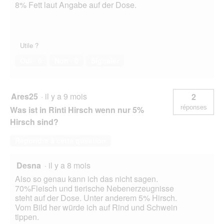
8% Fett laut Angabe auf der Dose.
Utile ?
Oui ·
0
Non ·
0
Signaler
Ares25
·
il y a 9 mois
2
réponses
Was ist in Rinti Hirsch wenn nur 5%
Hirsch sind?
Répondre à cette question
Desna
·
il y a 8 mois
Also so genau kann ich das nicht sagen.
70%Fleisch und tierische Nebenerzeugnisse
steht auf der Dose. Unter anderem 5% Hirsch.
Vom Bild her würde ich auf Rind und Schwein
tippen.