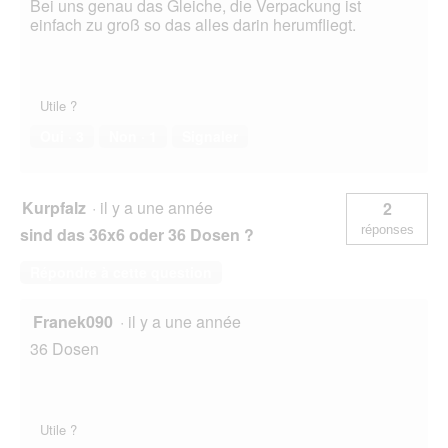
Bei uns genau das Gleiche, die Verpackung ist
einfach zu groß so das alles darin herumfliegt.
Utile ?
Oui ·
3
Non ·
1
Signaler
Kurpfalz
·
il y a une année
2
réponses
sind das 36x6 oder 36 Dosen ?
Répondre à cette question
Franek090
·
il y a une année
36 Dosen
Utile ?