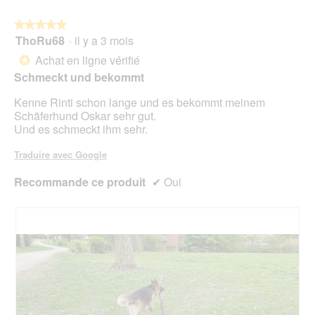
e
n
r
a
t
.
e
a
p
e
★★★★★
★★★★★
b
l
h
a
ThoRu68
·
il y a 3 mois
5
o
'
o
c
sur
Achat en ligne vérifié
î
*
o
t
t
5
t
u
Schmeckt und bekommt
o
i
étoiles.
e
v
6
o
d
Kenne Rinti schon lange und es bekommt meinem
e
.
n
e
Schäferhund Oskar sehr gut.
r
e
d
Und es schmeckt ihm sehr.
t
n
i
u
t
a
Traduire avec Google
r
r
l
e
a
o
Recommande ce produit
✔
Oui
d
î
g
'
n
u
u
e
e
n
r
.
e
a
b
l
o
'
î
o
t
u
e
v