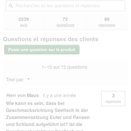
t
vous
u
Rechercher
Rec
o
i
5
e
redirigera
v
ici
ϙ
ici
4
o
étoiles.
d
vers
e
les
les
.
n
Lire
e
les
r
questions
que
2239
72
86
e
les
d
avis.
t
et
et
avis
n
avis
questions
réponses
i
sur
u
réponses
rép
t
a
RINTI
r
r
Questions et réponses des clients
Kennerfleisch
l
e
a
nourriture
o
d
î
humide
Poser une question sur le produit
g
'
pour
n
u
u
chien,
e
e
adulte,
n
r
1–10 sur 72 questions
boîte,
.
e
a
Cheval
b
l
24x800
Menu
Trier par:
o
'
g
▼
î
o
t
u
Herr von Maus
·
il y a une année
3
e
v
d
réponses
e
Wie kann es sein, dass bei
e
r
Geschmacksrichtung Seefisch in der
d
t
Zusammensetzung Euter und Pansen
i
u
a
und Schlund aufgeführt ist? Ist die
r
l
e