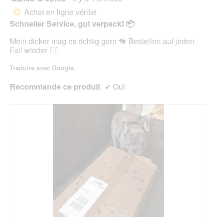
g
'
n
sur
Achat en ligne vérifié
u
*
u
e
5
e
Schneller Service, gut verpackt 📦
n
r
étoiles.
.
e
a
Mein dicker mag es richtig gern 🦮 Bestellen auf jeden
b
l
Fall wieder 👍🏻
o
'
î
o
Traduire avec Google
t
u
e
v
Recommande ce produit
✔
Oui
d
e
e
r
d
t
i
u
a
r
l
e
o
d
g
'
u
u
e
n
.
e
b
o
î