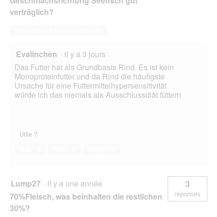
Geschmachsrichtung Seefisch gut
o
d
verträglich?
g
'
u
u
Répondre à cette question
e
n
.
e
Evalinchen
·
il y a 3 jours
b
o
Das Futter hat als Grundbasis Rind. Es ist kein
î
Monoproteinfutter und da Rind die häufigste
t
Ursache für eine Futtermittelhypersensitivität
e
würde ich das niemals als Ausschlussdiät füttern
d
e
d
i
Utile ?
a
l
Oui ·
0
Non ·
0
Signaler
o
g
u
Lump27
·
il y a une année
e
3
.
réponses
70%Fleisch, was beinhalten die restlichen
30%?