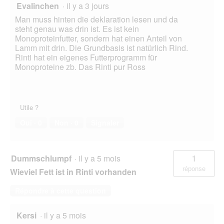
Evalinchen
·
il y a 3 jours
Man muss hinten die deklaration lesen und da
steht genau was drin ist. Es ist kein
Monoproteinfutter, sondern hat einen Anteil von
Lamm mit drin. Die Grundbasis ist natürlich Rind.
Rinti hat ein eigenes Futterprogramm für
Monoproteine zb. Das Rinti pur Ross
Utile ?
Oui ·
0
Non ·
0
Signaler
Dummschlumpf
·
il y a 5 mois
1
réponse
Wieviel Fett ist in Rinti vorhanden
Répondre à cette question
Kersi
·
il y a 5 mois