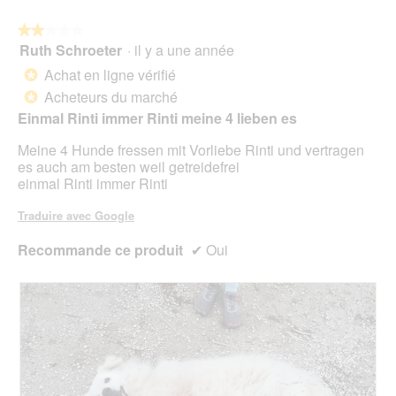
t
a
r
r
l
e
★★★★★
★★★★★
a
o
d
Ruth Schroeter
·
il y a une année
î
2
g
'
n
sur
Achat en ligne vérifié
u
*
u
e
5
e
Acheteurs du marché
n
*
r
étoiles.
.
e
a
Einmal Rinti immer Rinti meine 4 lieben es
b
l
o
Meine 4 Hunde fressen mit Vorliebe Rinti und vertragen
'
î
es auch am besten weil getreidefrei
o
t
einmal Rinti immer Rinti
u
e
v
d
Traduire avec Google
e
e
r
d
Recommande ce produit
✔
Oui
t
i
u
a
r
l
e
o
d
g
'
u
u
e
n
.
e