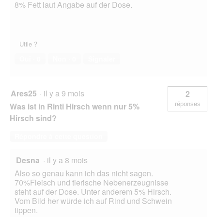
8% Fett laut Angabe auf der Dose.
Utile ?
Oui ·
0
Non ·
0
Signaler
Ares25
·
il y a 9 mois
2
réponses
Was ist in Rinti Hirsch wenn nur 5%
Hirsch sind?
Répondre à cette question
Desna
·
il y a 8 mois
Also so genau kann ich das nicht sagen.
70%Fleisch und tierische Nebenerzeugnisse
steht auf der Dose. Unter anderem 5% Hirsch.
Vom Bild her würde ich auf Rind und Schwein
tippen.