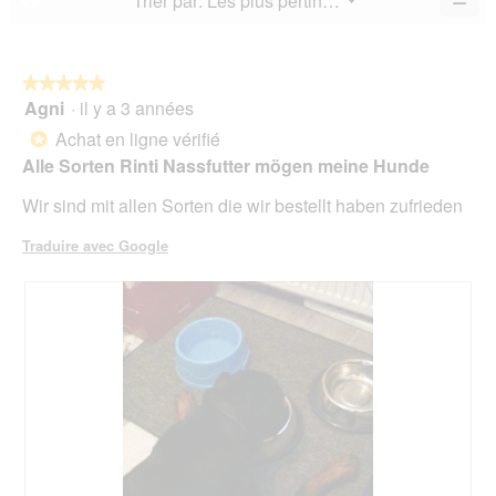
Trier par:
Les plus pertinents
▼
sur
la
Cliq
sur
5.
not
sur
5.
le
mo
bou
est
suiv
★★★★★
★★★★★
4.7
pour
Agni
·
il y a 3 années
5
mett
sur
sur
à
Achat en ligne vérifié
5.
*
jour
5
le
Alle Sorten Rinti Nassfutter mögen meine Hunde
étoiles.
cont
ci-
Wir sind mit allen Sorten die wir bestellt haben zufrieden
des
Traduire avec Google