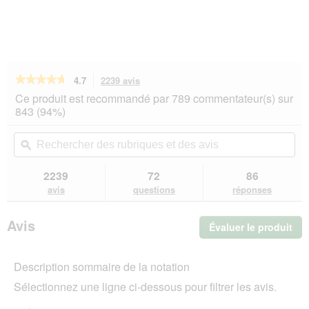
★★★★★
★★★★★
4.7
2239 avis
Cette
action
4.7
Ce produit est recommandé par 789 commentateur(s) sur
sur
vous
843 (94%)
5
redirigera
étoiles.
vers
Rechercher
Rec
Lire
les
des
ϙ
de
les
avis.
rubriques
rub
avis
sur
et
et
2239
72
86
RINTI
des
de
avis
questions
réponses
Kennerfleisch
avis
avi
nourriture
humide
Avis
Évaluer le produit
.
pour
chien,
Cet
adulte,
act
boîte,
Description sommaire de la notation
ent
Cheval
l'o
24x800
Sélectionnez une ligne ci-dessous pour filtrer les avis.
d'u
g
boî