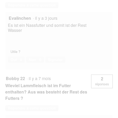
Répondre à cette question
Evalinchen
·
il y a 3 jours
Es ist ein Nassfutter und somit ist der Rest
Wasser
Utile ?
Oui ·
0
Non ·
0
Signaler
Bobby 22
·
il y a 7 mois
2
réponses
Wieviel Lammfleisch ist im Futter
enthalten? Aus was besteht der Rest des
Futters ?
Répondre à cette question