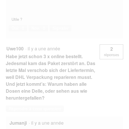
Utile ?
Oui ·
0
Non ·
0
Signaler
Uwe100
·
il y a une année
2
réponses
Habe jetzt schon 3 x online bestellt.
Jedesmal kam das Paket zerstört an. Das
letzte Mal verschob sich der Liefertermin,
weil DHL Verpackung reparieren musst.
Und jetzt kommt’s: Warum haben alle
Dosen eine Delle, oder sehen aus wie
heruntergefallen?
Répondre à cette question
Jumanji
·
il y a une année