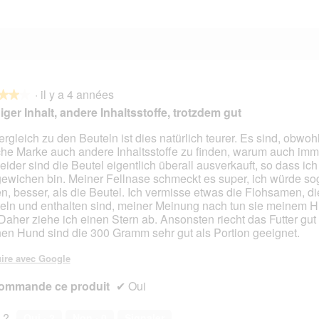
·
il y a 4 années
★★★
★★★
ger Inhalt, andere Inhaltsstoffe, trotzdem gut
ergleich zu den Beuteln ist dies natürlich teurer. Es sind, obwohl
che Marke auch andere Inhaltsstoffe zu finden, warum auch imm
s.
 Leider sind die Beutel eigentlich überall ausverkauft, so dass ich
ewichen bin. Meiner Fellnase schmeckt es super, ich würde so
n, besser, als die Beutel. Ich vermisse etwas die Flohsamen, di
eln und enthalten sind, meiner Meinung nach tun sie meinem 
 Daher ziehe ich einen Stern ab. Ansonsten riecht das Futter gut 
en Hund sind die 300 Gramm sehr gut als Portion geeignet.
ire avec Google
ommande ce produit
✔
Oui
 ?
Oui ·
2
Non ·
0
Signaler