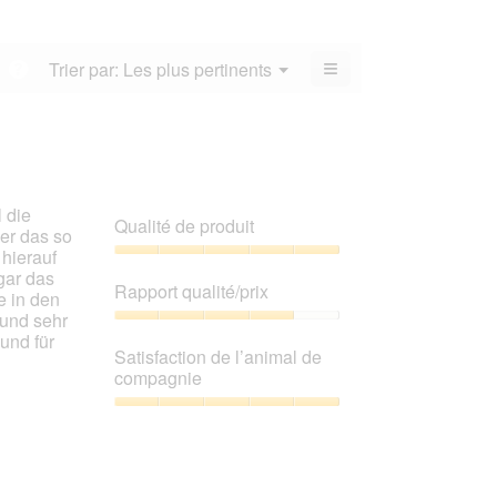
note
compagnie,
sur
note
moyenne
La
5.
moyenne
est
valeur
est
≡
Menu
Trier par:
Les plus pertinents
?
4.2
de
▼
4.3
sur
Cliquez
la
sur
sur
5.
note
le
5.
moyenne
bouton
suivant
est
pour
4.2
mettre
sur
à
 die
jour
5.
Qualité de produit
le
er das so
contenu
 hierauf
ci-
Qualité
gar das
dessous
de
Rapport qualité/prix
e in den
produit,
Hund sehr
5
Rapport
und für
sur
qualité/prix,
Satisfaction de l’animal de
5
4
compagnie
sur
5
Satisfaction
de
l’animal
de