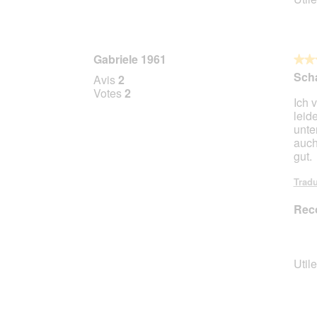
Gabriele 1961
★★
★★
4
Sch
Avis
2
sur
Votes
2
Ich 
5
leid
étoile
unte
auch
gut.
Tradu
Rec
Utile