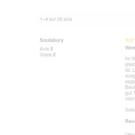
1–4 sur 28 avis
Soulsbury
★★
★★
4
Weni
Avis
5
sur
Votes
2
Im V
5
glei
étoile
ist.
ausg
sage
Beut
gut.
mein
Tradu
Rec
Utile