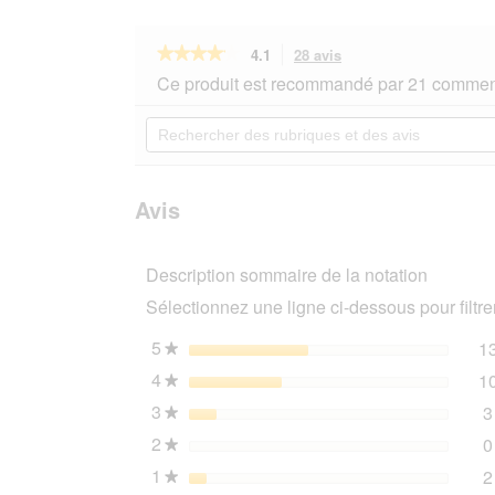
★★★★★
★★★★★
4.1
28 avis
Cette
action
4.1
Ce produit est recommandé par 21 comment
sur
vous
5
redirigera
Rechercher
étoiles.
vers
des
Lire
les
rubriques
les
avis.
et
avis
sur
des
Avis
RINTI
avis
Proie
légère
Description sommaire de la notation
9 x
300 g
Sélectionnez une ligne ci-dessous pour filtrer
Poulet
5
étoiles
1
★
4
étoiles
1
★
3
étoiles
3
★
2
étoiles
0
★
1
étoiles
2
★