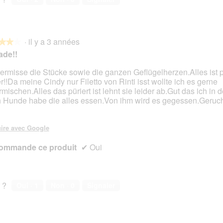
·
il y a 3 années
★★★
★★★
ade!!
vermisse die Stücke sowie die ganzen Geflügelherzen.Alles ist p
er!!Da meine Cindy nur Filetto von Rinti isst wollte ich es gerne
s.
rmischen.Alles das püriert ist lehnt sie leider ab.Gut das ich in d
 Hunde habe die alles essen.Von ihm wird es gegessen.Geruch 
ire avec Google
ommande ce produit
✔
Oui
 ?
Oui ·
1
Non ·
0
Signaler