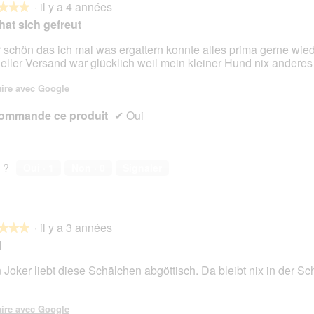
·
il y a 4 années
★★★
★★★
 hat sich gefreut
 schön das ich mal was ergattern konnte alles prima gerne wie
eller Versand war glücklich weil mein kleiner Hund nix anderes f
s.
ire avec Google
ommande ce produit
✔
Oui
 ?
Oui ·
1
Non ·
0
Signaler
·
il y a 3 années
★★★
★★★
i
 Joker liebt diese Schälchen abgöttisch. Da bleibt nix in der Sc
s.
ire avec Google