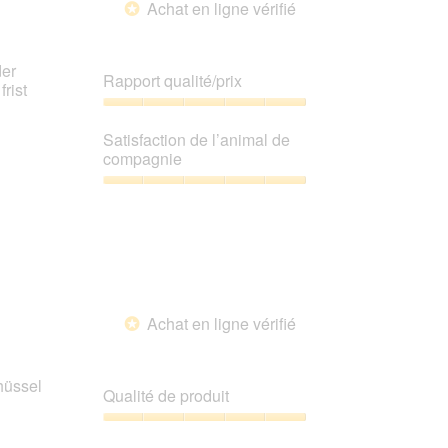
Achat en ligne vérifié
5
*
der
Rapport qualité/prix
rist
Rapport
qualité/prix,
Satisfaction de l’animal de
5
compagnie
sur
5
Satisfaction
de
l’animal
de
compagnie,
5
sur
Achat en ligne vérifié
5
*
hüssel
Qualité de produit
Qualité