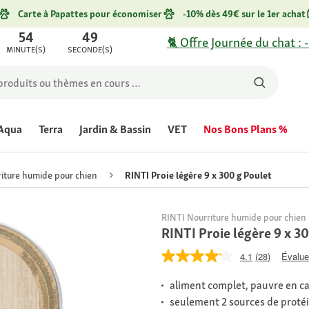
Carte à Papattes pour économiser
-10% dès 49€ sur le 1er achat
54
49
🐈 Offre Journée du chat : 
MINUTE(S)
SECONDE(S)
Aqua
Terra
Jardin & Bassin
VET
Nos Bons Plans %
iture humide pour chien
RINTI Proie légère 9 x 300 g Poulet
RINTI Nourriture humide pour chien
RINTI Proie légère 9 x 3
4.1
(28)
Évaluer
aliment complet, pauvre en ca
seulement 2 sources de proté