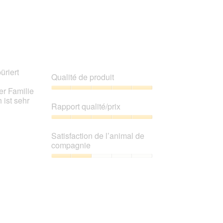
compagnie,
5
sur
5
üriert
Qualité de produit
er Familie
Qualité
ist sehr
de
Rapport qualité/prix
produit,
5
Rapport
sur
qualité/prix,
Satisfaction de l’animal de
5
5
compagnie
sur
5
Satisfaction
de
l’animal
de
compagnie,
2
sur