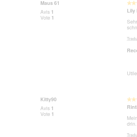
Maus 61
★★
★★
5
Lily
Avis
1
sur
Vote
1
Sehr
5
schn
étoile
Tradu
Rec
Utile
Kitty90
★★
★★
5
Rint
Avis
1
sur
Vote
1
Mein
5
drin.
étoile
Tradu