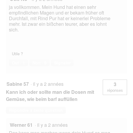
ja vollkommen. Mein Hund hat einen sehr
empfindlichen Magen und er bekam früher oft
Durchfall, mit Rind Pur hat er keinerlei Probleme
mehr. Ist zwar ein bißchen teurer, aber es lohnt
sich.
Utile ?
Oui ·
1
Non ·
0
Signaler
Sabine 57
·
il y a 2 années
3
réponses
Kann ich oder sollte man die Dosen mit
Gemüse, wie beim barf auffüllen
Répondre à cette question
Werner 61
·
il y a 2 années
Das kann man machen wenn dein Hund es mag,