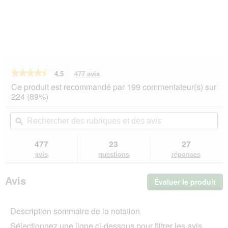
★★★★★
★★★★★
4.5
477 avis
Cette
action
4.5
Ce produit est recommandé par 199 commentateur(s) sur
sur
vous
224 (89%)
5
redirigera
étoiles.
vers
Rechercher
Rec
Lire
les
des
ϙ
de
les
avis.
rubriques
rub
avis
sur
et
et
477
23
27
RINTI
des
de
avis
questions
réponses
Single
avis
avi
Viande
Volaille
Avis
Évaluer le produit
.
pure
6x800
Cet
g
act
Description sommaire de la notation
ent
l'o
Sélectionnez une ligne ci-dessous pour filtrer les avis.