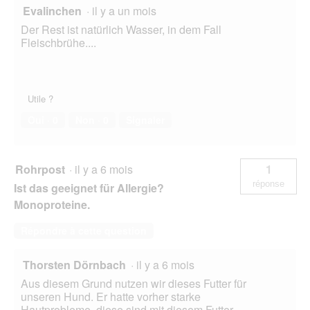
Evalinchen
·
il y a un mois
Der Rest ist natürlich Wasser, in dem Fall
Fleischbrühe....
Utile ?
Oui ·
0
Non ·
0
Signaler
Rohrpost
·
il y a 6 mois
1
réponse
Ist das geeignet für Allergie?
Monoproteine.
Répondre à cette question
Thorsten Dörnbach
·
il y a 6 mois
Aus diesem Grund nutzen wir dieses Futter für
unseren Hund. Er hatte vorher starke
Hautprobleme, diese sind mit diesem Futter