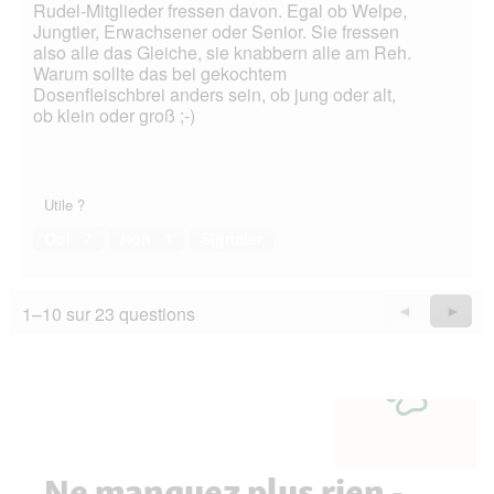
Rudel-Mitglieder fressen davon. Egal ob Welpe,
Jungtier, Erwachsener oder Senior. Sie fressen
also alle das Gleiche, sie knabbern alle am Reh.
Warum sollte das bei gekochtem
Dosenfleischbrei anders sein, ob jung oder alt,
ob klein oder groß ;-)
Utile ?
Oui ·
7
Non ·
1
Signaler
1–10 sur 23 questions
Précédent
◄
Suiva
►
Questions
Quest
Ne manquez plus rien -