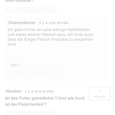
oder Gemüse?
Répondre à cette question
Dobermänner
·
il y a une année
Ich gebe immer ein paar wenige Haferflocken
und etwas warmer Wasser dazu. Ich finde auch,
dass die Single Fleisch Produkte zu empfehlen
sind.
Utile ?
Oui ·
2
Non ·
0
Signaler
Hexilein
·
il y a une année
1
réponse
Ist das Futter getreidefrei ? Und wie hoch
ist der Fleischanteil ?
Répondre à cette question