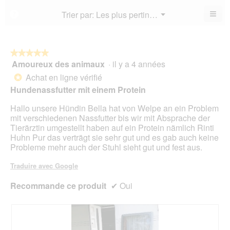
est
4.3
de
≡
Menu
Trier par:
Les plus pertinents
?
4.2
▼
sur
la
Cliq
sur
5.
not
sur
5.
le
mo
bou
est
suiv
★★★★★
★★★★★
4.5
pour
Amoureux des animaux
·
il y a 4 années
5
mett
sur
sur
à
Achat en ligne vérifié
5.
*
jour
5
Hundenassfutter mit einem Protein
le
étoiles.
cont
ci-
Hallo unsere Hündin Bella hat von Welpe an ein Problem
des
mit verschiedenen Nassfutter bis wir mit Absprache der
Tierärztin umgestellt haben auf ein Protein nämlich Rinti
Huhn Pur das verträgt sie sehr gut und es gab auch keine
Probleme mehr auch der Stuhl sieht gut und fest aus.
Traduire avec Google
Recommande ce produit
✔
Oui