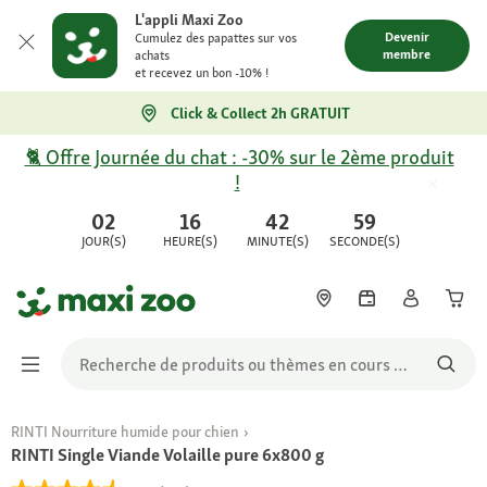
L'appli Maxi Zoo
Devenir
Cumulez des papattes sur vos
membre
achats
et recevez un bon -10% !
Click & Collect 2h GRATUIT
🐈 Offre Journée du chat : -30% sur le 2ème produit
!
02
16
42
59
JOUR(S)
HEURE(S)
MINUTE(S)
SECONDE(S)
RINTI Nourriture humide pour chien
RINTI Single Viande Volaille pure 6x800 g