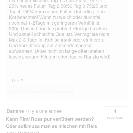
man untermischen. Tag 1. Altes Futter 75% +
25% neues Futter. Tag 2 50:50 Tag 3 75:25 und
Tag 4 100% vom neuen Futter. Unbedingt den
Kot beachten! Wenn zu weich oder durchfall,
nochmal 1-2Tage mit geringeren Verhältnis.
800g Dosen habe ich probiert.Riesige brocken.
Und aktuell schlechte Qualität. Verträgt sie nicht.
Max 2-3 Tage im Kühlschrank oder einfrieren.
Und vorFütterung auf Zimmertempeatur
aufwärmen. (Aber nicht zu lange offen stehen
lassen, wegen Fliegen oder das es Ranzig wird)
Utile ?
Oui ·
0
Non ·
1
Signaler
Danane
·
il y a une année
4
réponses
Kann Rinti Ross pur verfüttert werden?
Oder soll/muss man es mischen mit Reis