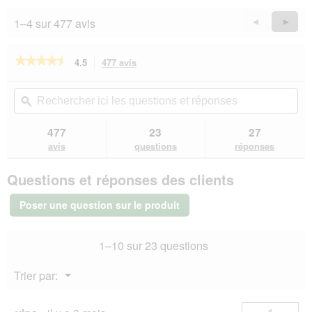
1–4 sur 477 avis
Précédent
◄
Suiva
►
Reviews
Revie
★★★★★
★★★★★
4.5
477 avis
Cette
action
4.5
sur
vous
Rechercher
Rec
5
redirigera
ici
ϙ
ici
étoiles.
vers
les
les
Lire
les
questions
que
477
23
27
les
avis.
et
et
avis
avis
questions
réponses
sur
réponses
rép
RINTI
Questions et réponses des clients
Single
Viande
Volaille
Poser une question sur le produit
pure
6x800
g
1–10 sur 23 questions
Menu
Trier par:
▼