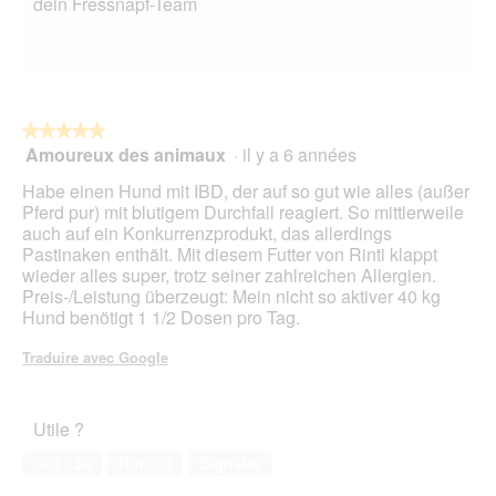
dein Fressnapf-Team
★★★★★
★★★★★
Amoureux des animaux
·
il y a 6 années
5
sur
Habe einen Hund mit IBD, der auf so gut wie alles (außer
5
Pferd pur) mit blutigem Durchfall reagiert. So mittlerweile
étoiles.
auch auf ein Konkurrenzprodukt, das allerdings
Pastinaken enthält. Mit diesem Futter von Rinti klappt
wieder alles super, trotz seiner zahlreichen Allergien.
Preis-/Leistung überzeugt: Mein nicht so aktiver 40 kg
Hund benötigt 1 1/2 Dosen pro Tag.
Traduire avec Google
Utile ?
Oui ·
30
Non ·
0
Signaler