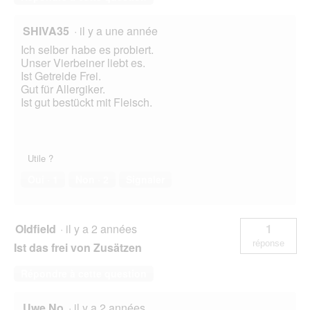
SHIVA35
·
il y a une année
Ich selber habe es probiert.
Unser Vierbeiner liebt es.
Ist Getreide Frei.
Gut für Allergiker.
Ist gut bestückt mit Fleisch.
Utile ?
Oui ·
1
Non ·
2
Signaler
Oldfield
·
il y a 2 années
1
réponse
Ist das frei von Zusätzen
Répondre à cette question
Uwe No
·
il y a 2 années