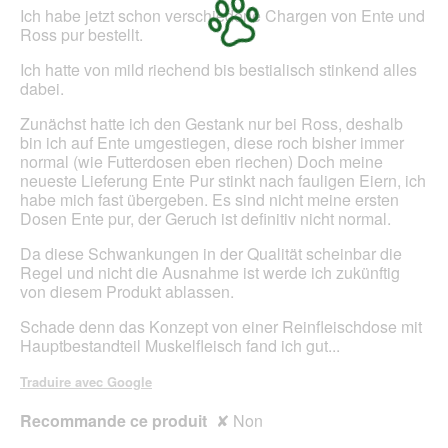
n
r
étoiles.
Ich habe jetzt schon verschiedene Chargen von Ente und
g
a
Ross pur bestellt.
e
l
k
'
Ich hatte von mild riechend bis bestialisch stinkend alles
o
o
dabei.
m
u
Zunächst hatte ich den Gestank nur bei Ross, deshalb
m
v
bin ich auf Ente umgestiegen, diese roch bisher immer
e
e
normal (wie Futterdosen eben riechen) Doch meine
n
r
neueste Lieferung Ente Pur stinkt nach fauligen Eiern, ich
t
habe mich fast übergeben. Es sind nicht meine ersten
u
Dosen Ente pur, der Geruch ist definitiv nicht normal.
r
e
Da diese Schwankungen in der Qualität scheinbar die
d
Regel und nicht die Ausnahme ist werde ich zukünftig
'
von diesem Produkt ablassen.
u
n
Schade denn das Konzept von einer Reinfleischdose mit
e
Hauptbestandteil Muskelfleisch fand ich gut...
b
o
Traduire avec Google
î
t
Recommande ce produit
✘
Non
e
d