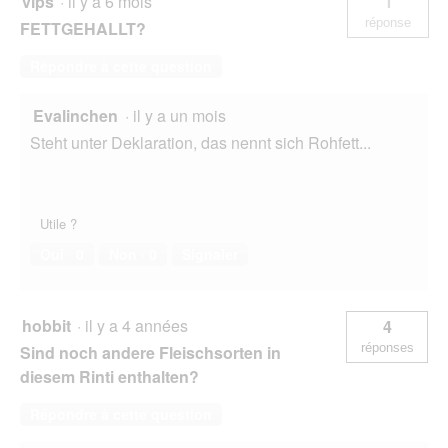
vips
·
il y a 6 mois
1
réponse
FETTGEHALLT?
Répondre à cette question
Evalinchen
·
il y a un mois
Steht unter Deklaration, das nennt sich Rohfett...
Utile ?
Oui ·
0
Non ·
0
Signaler
hobbit
·
il y a 4 années
4
réponses
Sind noch andere Fleischsorten in
diesem Rinti enthalten?
Répondre à cette question