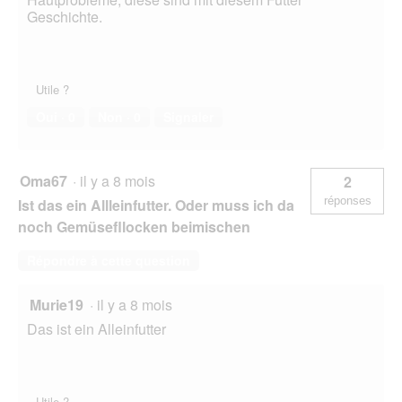
Geschichte.
Utile ?
Oui ·
0
Non ·
0
Signaler
Oma67
·
il y a 8 mois
2
réponses
Ist das ein Allleinfutter. Oder muss ich da
noch Gemüsefllocken beimischen
Répondre à cette question
Murie19
·
il y a 8 mois
Das ist ein Alleinfutter
Utile ?