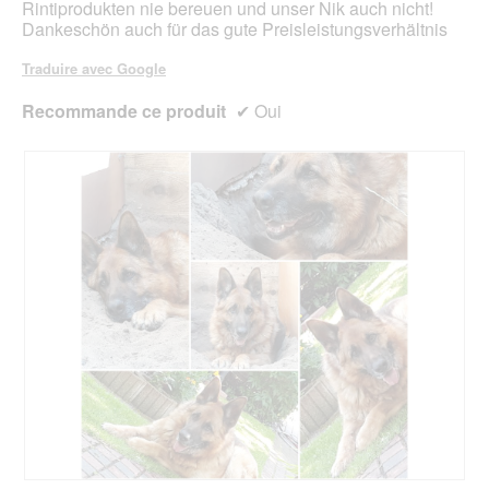
t
r
Rintiprodukten nie bereuen und unser Nik auch nicht!
d
t
Dankeschön auch für das gute Preisleistungsverhältnis
i
u
a
r
Traduire avec Google
l
e
o
d
Recommande ce produit
✔
Oui
g
'
u
u
e
n
.
e
b
o
î
t
e
d
e
d
i
a
l
o
g
u