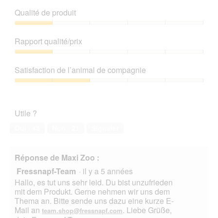
e
Qualité de produit
d
i
Qualité
a
de
Rapport qualité/prix
l
produit,
o
1
Rapport
g
sur
qualité/prix,
Satisfaction de l’animal de compagnie
u
5
1
e
sur
Satisfaction
.
5
de
l’animal
Utile ?
de
compagnie,
Oui ·
43
Non ·
21
Signaler
2
sur
5
Réponse de Maxi Zoo :
Fressnapf-Team
·
il y a 5 années
Hallo, es tut uns sehr leid. Du bist unzufrieden
mit dem Produkt. Gerne nehmen wir uns dem
Thema an. Bitte sende uns dazu eine kurze E-
Mail an
. Liebe Grüße,
team.shop@fressnapf.com