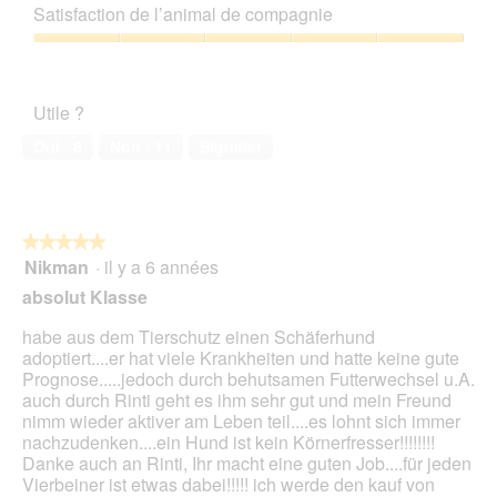
.
e
sur
qualité/prix,
a
s
e
Satisfaction de l’animal de compagnie
b
5
3
l
e
a
o
sur
'
Satisfaction
h
c
î
5
o
de
e
t
t
u
l’animal
n
i
e
Utile ?
v
de
w
o
d
e
compagnie,
i
n
Oui ·
8
Non ·
11
Signaler
e
r
5
e
e
d
t
sur
s
n
i
u
5
i
t
a
r
e
r
l
e
★★★★★
★★★★★
s
a
o
d
Nikman
·
il y a 6 années
i
î
5
g
'
c
n
sur
absolut Klasse
u
u
h
e
5
e
n
w
r
étoiles.
habe aus dem Tierschutz einen Schäferhund
.
e
o
a
adoptiert....er hat viele Krankheiten und hatte keine gute
b
h
l
Prognose.....jedoch durch behutsamen Futterwechsel u.A.
o
l
'
auch durch Rinti geht es ihm sehr gut und mein Freund
î
f
o
nimm wieder aktiver am Leben teil....es lohnt sich immer
t
ü
u
nachzudenken....ein Hund ist kein Körnerfresser!!!!!!!!
e
h
v
Danke auch an Rinti, Ihr macht eine guten Job....für jeden
d
l
e
Vierbeiner ist etwas dabei!!!!! ich werde den kauf von
e