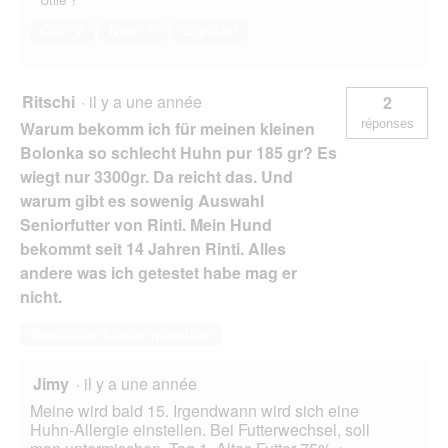
Oui ·
2
Non ·
0
Signaler
Ritschi
·
il y a une année
2
réponses
Warum bekomm ich für meinen kleinen
Bolonka so schlecht Huhn pur 185 gr? Es
wiegt nur 3300gr. Da reicht das. Und
warum gibt es sowenig Auswahl
Seniorfutter von Rinti. Mein Hund
bekommt seit 14 Jahren Rinti. Alles
andere was ich getestet habe mag er
nicht.
Répondre à cette question
Jimy
·
il y a une année
Meine wird bald 15. Irgendwann wird sich eine
Huhn-Allergie einstellen. Bei Futterwechsel, soll