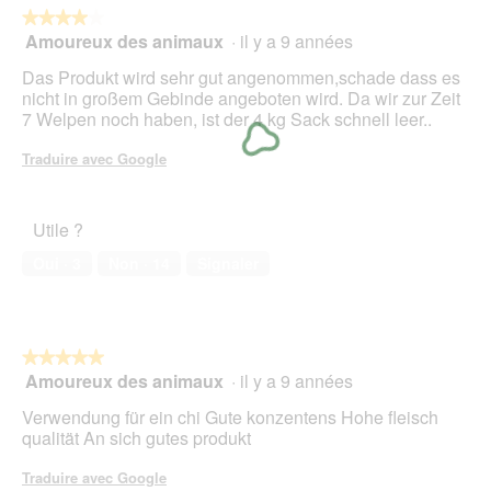
e
★★★★★
★★★★★
d
Amoureux des animaux
·
il y a 9 années
4
'
sur
Das Produkt wird sehr gut angenommen,schade dass es
u
5
nicht in großem Gebinde angeboten wird. Da wir zur Zeit
n
étoiles.
7 Welpen noch haben, ist der 4 kg Sack schnell leer..
e
b
Traduire avec Google
o
î
t
e
Utile ?
d
Oui ·
3
Non ·
14
Signaler
e
d
i
a
l
★★★★★
★★★★★
o
Amoureux des animaux
·
il y a 9 années
5
g
sur
u
Verwendung für ein chi Gute konzentens Hohe fleisch
5
e
qualität An sich gutes produkt
étoiles.
.
Traduire avec Google