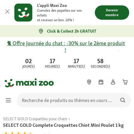
L'appli Maxi Zoo
Devenir
Cumulez des papattes sur vos
membre
achats
et recevez un bon -10% !
Click & Collect 2h GRATUIT
🐈 Offre Journée du chat : -30% sur le 2ème produit
!
02
17
17
58
JOUR(S)
HEURE(S)
MINUTE(S)
SECONDE(S)
SELECT GOLD Croquettes pour chien
SELECT GOLD Complete Croquettes Chiot Mini Poulet 1 kg