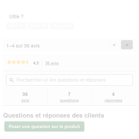
Utile ?
Oui ·
2
Non ·
8
Signaler
1–4 sur 36 avis
Précédent
◄
Suiva
►
Reviews
Revie
★★★★★
★★★★★
4.5
36 avis
Cette
action
4.5
sur
vous
Rechercher
Rec
5
redirigera
ici
ϙ
ici
étoiles.
vers
les
les
Lire
les
questions
que
36
7
4
les
avis.
et
et
avis
avis
questions
réponses
sur
réponses
rép
SELECT
Questions et réponses des clients
GOLD
Complete
Croquettes
Poser une question sur le produit
Chiot
Mini
Poulet