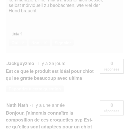
selbst individuell zu beobachten, wie viel der
Hund braucht.
Utile ?
Oui ·
2
Non ·
19
Signaler
Jackguyzmo
·
il y a 25 jours
0
réponses
Est ce que le produit est idéal pour chiot
qui se gratte beaucoup avec ultima
Répondre à cette question
Nath Nath
·
il y a une année
0
réponses
Bonjour, j'aimerais connaître la
composition de ces croquettes svp Est-
ce qu'elles sont adaptées pour un chiot