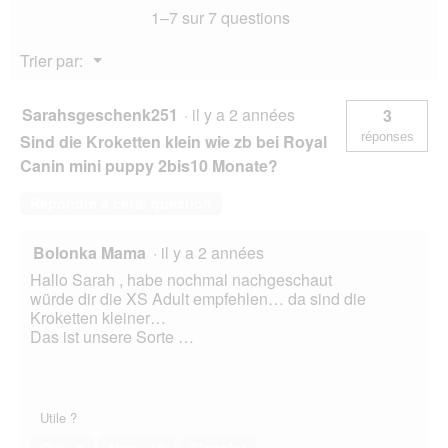
1–7 sur 7 questions
1
kg
Menu
Trier par:
▼
Sarahsgeschenk251
·
il y a 2 années
3
réponses
Sind die Kroketten klein wie zb bei Royal
Canin mini puppy 2bis10 Monate?
Répondre à cette question
Bolonka Mama
·
il y a 2 années
Hallo Sarah , habe nochmal nachgeschaut
würde dir die XS Adult empfehlen… da sind die
Kroketten kleiner…
Das ist unsere Sorte …
Utile ?