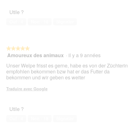
5
de
e
t
l’animal
r
i
Utile ?
de
H
o
compagnie,
u
n
Oui ·
4
Non ·
18
Signaler
5
n
e
sur
d
n
5
t
r
★★★★★
★★★★★
a
Amoureux des animaux
·
il y a 9 années
î
5
n
sur
Unser Welpe frisst es gerne, habe es von der Züchterin
e
5
empfohlen bekommen bzw hat er das Futter da
r
étoiles.
bekommen und wir geben es weiter
a
l
Traduire avec Google
'
o
u
Utile ?
v
e
Oui ·
4
Non ·
18
Signaler
r
t
u
r