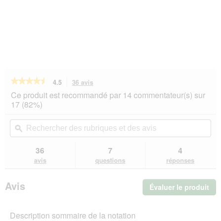
★★★★★
★★★★★
4.5
36 avis
Cette
action
4.5
Ce produit est recommandé par 14 commentateur(s) sur
sur
vous
17 (82%)
5
redirigera
étoiles.
vers
Rechercher
Rec
Lire
les
des
ϙ
de
les
avis.
rubriques
rub
avis
sur
et
et
36
7
4
SELECT
des
de
avis
questions
réponses
GOLD
avis
avi
Complete
Croquettes
Avis
Évaluer le produit
.
Chiot
Mini
Cet
Poulet
act
1
Description sommaire de la notation
ent
kg