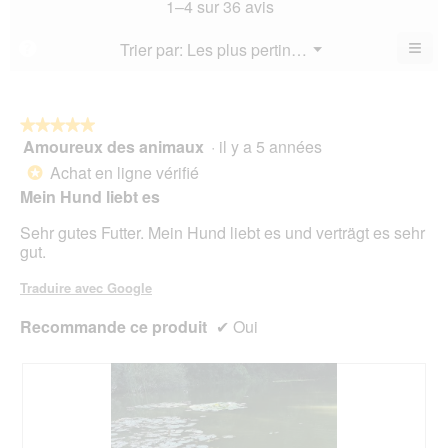
mo
La
1–4 sur 36 avis
5.
mo
est
val
est
4.5
de
≡
Menu
Trier par:
Les plus pertinents
?
4.3
▼
sur
la
Cliq
sur
5.
not
sur
5.
le
mo
bou
est
suiv
★★★★★
★★★★★
4.3
pour
Amoureux des animaux
·
il y a 5 années
5
mett
sur
sur
à
Achat en ligne vérifié
5.
*
jour
5
Mein Hund liebt es
le
étoiles.
cont
ci-
Sehr gutes Futter. Mein Hund liebt es und verträgt es sehr
des
gut.
Traduire avec Google
Recommande ce produit
✔
Oui