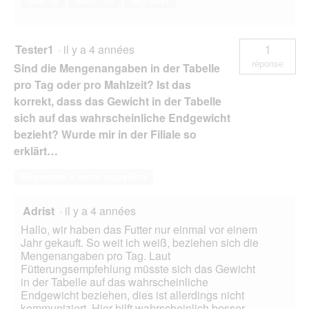
Oui ·
0
Non ·
18
Signaler
Tester1
·
il y a 4 années
1
réponse
Sind die Mengenangaben in der Tabelle
pro Tag oder pro Mahlzeit? Ist das
korrekt, dass das Gewicht in der Tabelle
sich auf das wahrscheinliche Endgewicht
bezieht? Wurde mir in der Filiale so
erklärt…
Répondre à cette question
Adrist
·
il y a 4 années
Hallo, wir haben das Futter nur einmal vor einem
Jahr gekauft. So weit ich weiß, beziehen sich die
Mengenangaben pro Tag. Laut
Fütterungsempfehlung müsste sich das Gewicht
in der Tabelle auf das wahrscheinliche
Endgewicht beziehen, dies ist allerdings nicht
kommuniziert. Hier hilft wahrscheinlich besser,