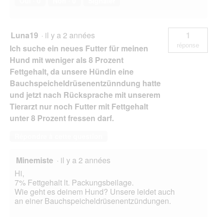
Oui ·
0
Non ·
0
Signaler
Luna19
·
il y a 2 années
1
réponse
Ich suche ein neues Futter für meinen
Hund mit weniger als 8 Prozent
Fettgehalt, da unsere Hündin eine
Bauchspeicheldrüsenentzünndung hatte
und jetzt nach Rücksprache mit unserem
Tierarzt nur noch Futter mit Fettgehalt
unter 8 Prozent fressen darf.
Répondre à cette question
Minemiste
·
il y a 2 années
Hi,
7% Fettgehalt lt. Packungsbeilage.
Wie geht es deinem Hund? Unsere leidet auch
an einer Bauchspeicheldrüsenentzündungen.