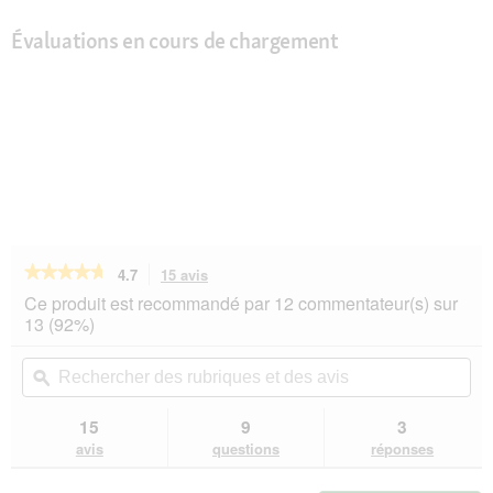
Évaluations en cours de chargement
★★★★★
★★★★★
4.7
15 avis
Cette
action
4.7
Ce produit est recommandé par 12 commentateur(s) sur
sur
vous
13 (92%)
5
redirigera
étoiles.
vers
Rechercher
Rec
Lire
les
des
ϙ
de
les
avis.
rubriques
rub
avis
sur
et
et
15
9
3
SELECT
des
de
avis
questions
réponses
GOLD
avis
avi
Medica
Diététique