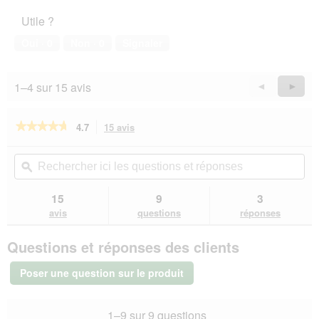
l’animal
o
i
Utile ?
de
1
o
compagnie,
.
n
Oui ·
0
Non ·
0
Signaler
5
e
sur
n
5
t
1–4 sur 15 avis
Précédent
◄
Suiva
►
r
Reviews
Revie
a
î
★★★★★
★★★★★
4.7
15 avis
Cette
n
action
4.7
e
sur
vous
Rechercher
Rec
r
5
redirigera
ici
ϙ
ici
a
étoiles.
vers
les
les
l
Lire
les
questions
que
15
9
3
les
'
avis.
et
et
avis
avis
questions
réponses
o
sur
réponses
rép
u
SELECT
v
Questions et réponses des clients
GOLD
e
Medica
r
Diététique
Poser une question sur le produit
Pauvres
t
en
u
Matières
r
1–9 sur 9 questions
Grasses