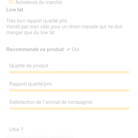
Acheteurs du marché
*
u
e
5
Low fat
n
r
étoiles.
e
a
Très bon rapport qualité prix
b
l
Validé par mon véto pour un chien malade qui ne doit
o
'
manger que du low fat
î
o
t
u
e
v
Recommande ce produit
✔
Oui
d
e
e
r
d
t
Qualité de produit
i
u
a
r
Qualité
l
e
de
Rapport qualité/prix
o
d
produit,
g
'
5
Rapport
u
u
sur
qualité/prix,
Satisfaction de l’animal de compagnie
e
n
5
5
.
e
sur
Satisfaction
b
5
de
o
l’animal
î
Utile ?
de
t
compagnie,