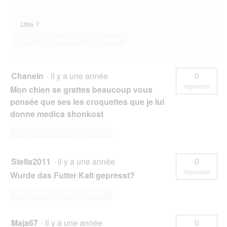
Utile ?
Oui ·
3
Non ·
0
Signaler
Chaneln
·
il y a une année
0
réponses
Mon chien se grattes beaucoup vous
pensée que ses les croquettes que je lui
donne medica shonkost
Répondre à cette question
Stella2011
·
il y a une année
0
réponses
Wurde das Futter Kalt gepresst?
Répondre à cette question
Maja67
·
il y a une année
0