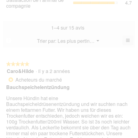
4.7
val
de
compagnie
mo
val
de
l’a
est
de
la
de
4.7
la
not
co
sur
not
mo
La
1–4 sur 15 avis
5.
mo
est
val
est
4.7
de
≡
Menu
Trier par:
Les plus pertinents
?
4.1
▼
sur
la
Cliq
sur
5.
not
sur
5.
le
mo
bou
est
suiv
★★★★★
★★★★★
4.7
pour
Caro&Hilde
·
il y a 2 années
5
mett
sur
sur
à
Acheteurs du marché
5.
*
jour
5
le
Bauchspeichelentzündung
étoiles.
cont
ci-
Unsere Hündin hat eine
des
Bauchspeicheldrüsenentzündung und wir suchten nach
einem fettarmen Futter. Wir haben uns für dieses
Trockenfutter entschieden, jedoch weichen wir es ein:
100g Trockenfutter/200ml Wasser. So ist 3s noch leichter
verdaulich. Als Leckerlie bekommt sie über den Tag auch
immer mal ein paar trockene Futterstückchen. Unsere