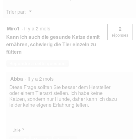
e
Croquettes
d
Chien
Menu
Trier par:
Adulte
'
▼
Poulet
u
2,5
n
kg
Miro1
·
il y a 2 mois
2
e
réponses
Kann ich auch die gesunde Katze damit
b
o
ernähren, schwierig die Tier einzeln zu
î
füttern
t
e
Répondre à cette question
d
e
d
Abba
·
il y a 2 mois
i
Diese Frage sollten Sie besser dem Hersteller
a
oder einem Tierarzt stellen. Ich habe keine
l
Katzen, sondern nur Hunde, daher kann ich dazu
o
leider keine eigene Erfahrung teilen.
g
u
e
.
Utile ?