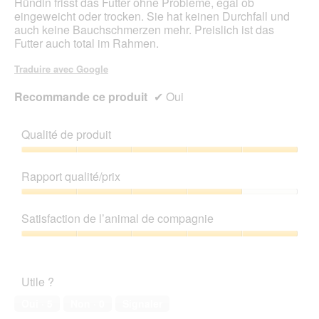
Hündin frisst das Futter ohne Probleme, egal ob
eingeweicht oder trocken. Sie hat keinen Durchfall und
auch keine Bauchschmerzen mehr. Preislich ist das
Futter auch total im Rahmen.
Traduire avec Google
Recommande ce produit
✔
Oui
Qualité de produit
Qualité
de
Rapport qualité/prix
produit,
5
Rapport
sur
qualité/prix,
Satisfaction de l’animal de compagnie
5
4
sur
Satisfaction
5
de
l’animal
Utile ?
de
compagnie,
Oui ·
5
Non ·
0
Signaler
5