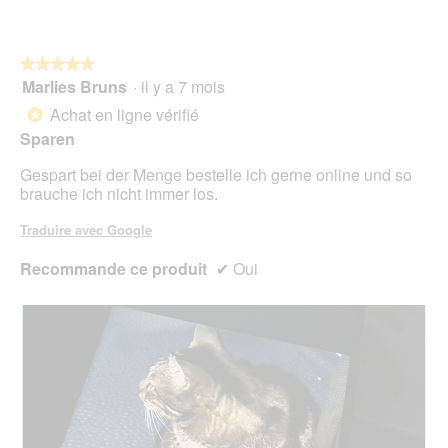
sur
5
★★★★★
★★★★★
Marlies Bruns
·
il y a 7 mois
5
sur
Achat en ligne vérifié
*
5
Sparen
étoiles.
Gespart bei der Menge bestelle ich gerne online und so
brauche ich nicht immer los.
Traduire avec Google
Recommande ce produit
✔
Oui