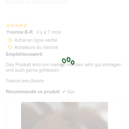
Oui ·
3
Non ·
0
Signaler
e
5
d
sur
e
5
d
i
★★★★★
★★★★★
a
Yvonne B-R
·
il y a 7 mois
5
l
sur
Achat en ligne vérifié
o
*
5
g
Acheteurs du marché
*
étoiles.
u
Empfehlenswert!
e
.
Das Produkt wird von meinen Hunden sehr gut vertragen
und auch gerne gefressen.
Traduire avec Google
Recommande ce produit
✔
Oui