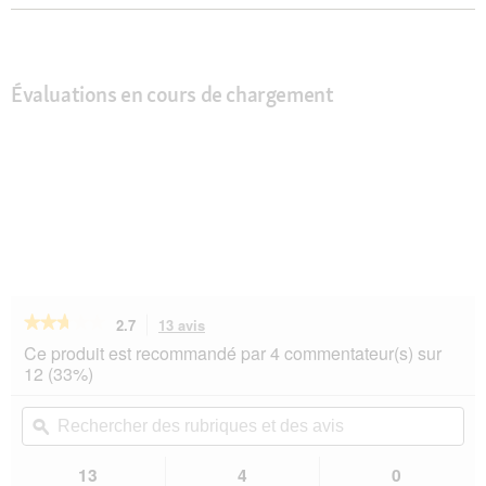
Évaluations en cours de chargement
★★★★★
★★★★★
2.7
13 avis
Cette
action
2.7
Ce produit est recommandé par 4 commentateur(s) sur
sur
vous
12 (33%)
5
redirigera
étoiles.
vers
Rechercher
Rec
Lire
les
des
ϙ
de
les
avis.
rubriques
rub
avis
sur
et
et
13
4
0
SELECT