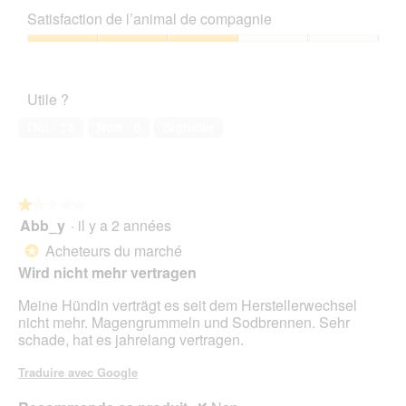
sur
qualité/prix,
Satisfaction de l’animal de compagnie
5
1
sur
Satisfaction
5
de
l’animal
Utile ?
de
compagnie,
Oui ·
13
Non ·
0
Signaler
3
sur
5
★★★★★
★★★★★
Abb_y
·
il y a 2 années
1
sur
Acheteurs du marché
*
5
Wird nicht mehr vertragen
étoiles.
Meine Hündin verträgt es seit dem Herstellerwechsel
nicht mehr. Magengrummeln und Sodbrennen. Sehr
schade, hat es jahrelang vertragen.
Traduire avec Google