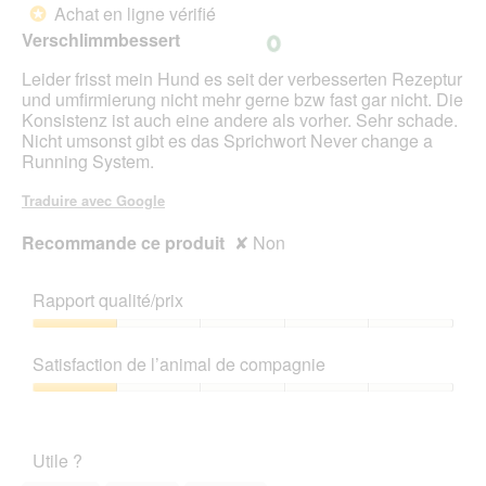
'
n
sur
Achat en ligne vérifié
u
*
u
e
5
e
Verschlimmbessert
n
r
étoiles.
.
e
a
Leider frisst mein Hund es seit der verbesserten Rezeptur
b
l
und umfirmierung nicht mehr gerne bzw fast gar nicht. Die
o
'
Konsistenz ist auch eine andere als vorher. Sehr schade.
î
o
Nicht umsonst gibt es das Sprichwort Never change a
t
u
Running System.
e
v
d
e
Traduire avec Google
e
r
d
t
Recommande ce produit
✘
Non
i
u
a
r
l
e
Rapport qualité/prix
o
d
g
'
Rapport
u
u
qualité/prix,
Satisfaction de l’animal de compagnie
e
n
1
.
e
sur
Satisfaction
b
5
de
o
l’animal
î
Utile ?
de
t
compagnie,