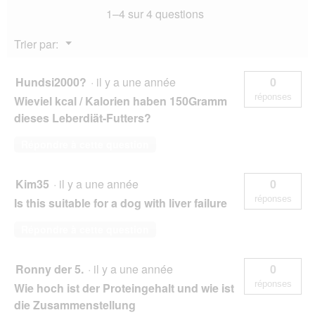
1–4 sur 4 questions
Chien
Adulte
Poulet
Menu
Trier par:
et
▼
Carotte
10x150
g
Hundsi2000?
·
il y a une année
0
réponses
Wieviel kcal / Kalorien haben 150Gramm
dieses Leberdiät-Futters?
Répondre à cette question
Kim35
·
il y a une année
0
réponses
Is this suitable for a dog with liver failure
Répondre à cette question
Ronny der 5.
·
il y a une année
0
réponses
Wie hoch ist der Proteingehalt und wie ist
die Zusammenstellung