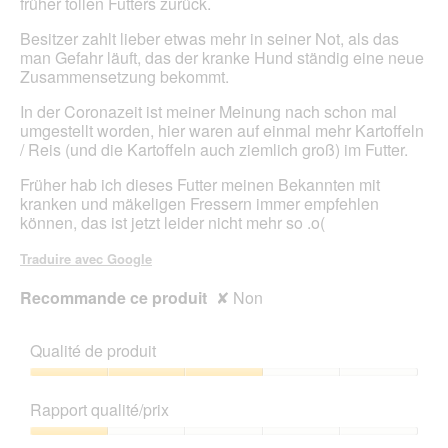
früher tollen Futters zurück.
Besitzer zahlt lieber etwas mehr in seiner Not, als das
man Gefahr läuft, das der kranke Hund ständig eine neue
Zusammensetzung bekommt.
In der Coronazeit ist meiner Meinung nach schon mal
umgestellt worden, hier waren auf einmal mehr Kartoffeln
/ Reis (und die Kartoffeln auch ziemlich groß) im Futter.
Früher hab ich dieses Futter meinen Bekannten mit
kranken und mäkeligen Fressern immer empfehlen
können, das ist jetzt leider nicht mehr so .o(
Traduire avec Google
Recommande ce produit
✘
Non
Qualité de produit
Qualité
de
Rapport qualité/prix
produit,
3
Rapport