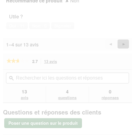
Recommande ce produit
✘
Non
Utile ?
Oui ·
11
Non ·
0
Signaler
1–4 sur 13 avis
Précédent
◄
Suiva
►
Reviews
Revie
★★★★★
★★★★★
2.7
13 avis
Cette
action
2.7
sur
vous
Rechercher
Rec
5
redirigera
ici
ϙ
ici
étoiles.
vers
les
les
Lire
les
questions
que
13
4
0
les
avis.
et
et
avis
avis
questions
réponses
sur
réponses
rép
SELECT
Questions et réponses des clients
GOLD
Medica
Hépatique
Poser une question sur le produit
Barquettes
de
Pâtée