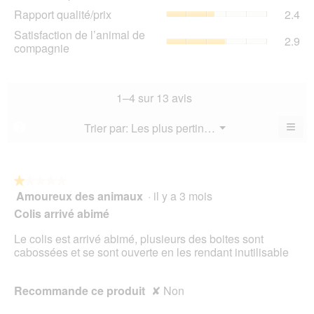
de
de
Rap
Rapport qualité/prix
2.4
pro
la
qua
La
Sat
Satisfaction de l’animal de
not
La
2.9
val
de
compagnie
mo
val
de
l’a
est
de
la
de
2.7
la
not
co
sur
not
mo
La
1–4 sur 13 avis
5.
mo
est
val
est
3.4
de
≡
Menu
Trier par:
Les plus pertinents
?
2.4
▼
sur
la
Cliq
sur
5.
not
sur
5.
le
mo
bou
est
suiv
★★★★★
★★★★★
2.9
pour
Amoureux des animaux
·
il y a 3 mois
1
mett
sur
sur
à
Colis arrivé abimé
5.
jour
5
le
étoiles.
Le colis est arrivé abimé, plusieurs des boites sont
cont
ci-
cabossées et se sont ouverte en les rendant inutilisable
des
Recommande ce produit
✘
Non