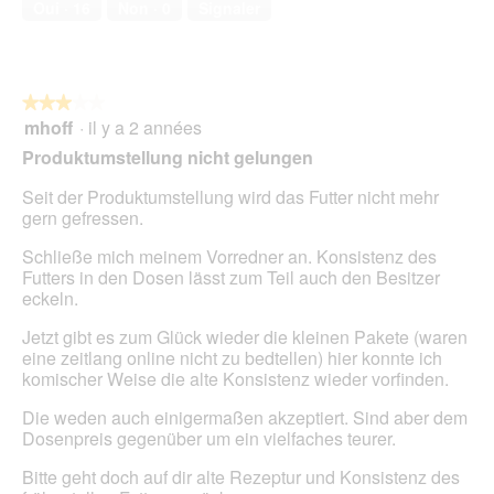
Oui ·
16
Non ·
0
Signaler
e
1
d
sur
e
5
d
i
★★★★★
★★★★★
a
mhoff
·
il y a 2 années
3
l
sur
Produktumstellung nicht gelungen
o
5
g
étoiles.
Seit der Produktumstellung wird das Futter nicht mehr
u
gern gefressen.
e
.
Schließe mich meinem Vorredner an. Konsistenz des
Futters in den Dosen lässt zum Teil auch den Besitzer
eckeln.
Jetzt gibt es zum Glück wieder die kleinen Pakete (waren
eine zeitlang online nicht zu bedtellen) hier konnte ich
komischer Weise die alte Konsistenz wieder vorfinden.
Die weden auch einigermaßen akzeptiert. Sind aber dem
Dosenpreis gegenüber um ein vielfaches teurer.
Bitte geht doch auf dir alte Rezeptur und Konsistenz des