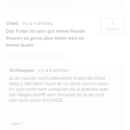
Oui ·
0
Non ·
1
Signaler
Uwe5
·
il y a 4 années
1
réponse
Das Futter ist sehr gut meine Hunde
fressen es gerne,aber leider wird es
immer teurer
Répondre à cette question
Schnupper
·
il y a 4 années
Ja da hast du recht,mittlerweile kostet die Dose
400g 2,39€.Mein Hund ist 14 Jahre und ich kann
ihn jetzt nicht mehr umstellen da er sowieso was
den Magen betrifft sehr Sensibel ist.Ja da muß
man wohl durch SCHADE
Utile ?