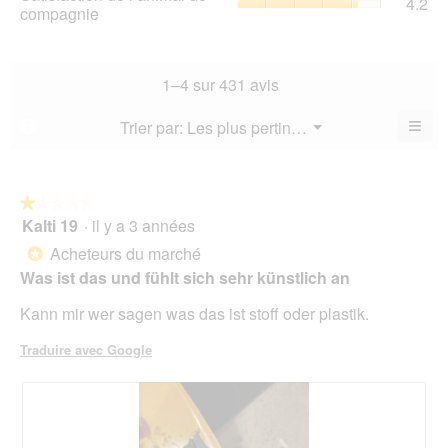
4.2
val
de
compagnie
mo
val
de
l’a
est
de
la
de
4.5
la
not
co
sur
not
mo
La
1–4 sur 431 avis
5.
mo
est
val
est
4.1
de
≡
Menu
Trier par:
Les plus pertinents
?
3.8
▼
sur
la
Cliq
sur
5.
not
sur
5.
le
mo
bou
est
suiv
★★★★★
★★★★★
4.2
pour
Kalti 19
·
il y a 3 années
1
mett
sur
sur
à
Acheteurs du marché
5.
*
jour
5
le
Was ist das und fühlt sich sehr künstlich an
étoiles.
cont
ci-
Kann mir wer sagen was das ist stoff oder plastik.
des
Traduire avec Google