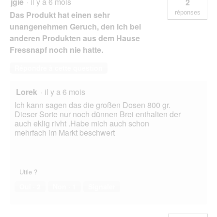
jgie
·
il y a 6 mois
2
réponses
Das Produkt hat einen sehr
unangenehmen Geruch, den ich bei
anderen Produkten aus dem Hause
Fressnapf noch nie hatte.
Répondre à cette question
Lorek
·
il y a 6 mois
Ich kann sagen das die großen Dosen 800 gr.
Dieser Sorte nur noch dünnen Brei enthalten der
auch eklig rivht .Habe mich auch schon
mehrfach im Markt beschwert
Utile ?
Oui ·
2
Non ·
1
Signaler