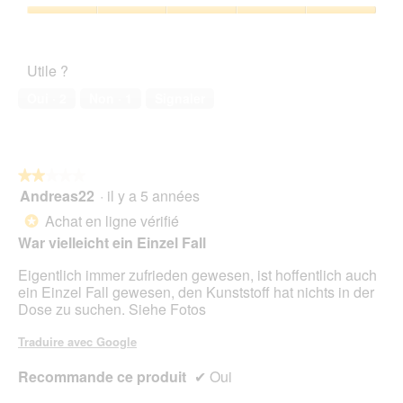
b
5
5
l
l
a
o
sur
'
Satisfaction
e
c
î
5
o
de
S
t
t
u
l’animal
o
i
e
Utile ?
v
de
r
o
d
e
compagnie,
t
n
Oui ·
2
Non ·
1
Signaler
e
r
5
e
e
d
t
sur
n
n
i
u
5
.
t
a
r
r
l
e
★★★★★
★★★★★
a
o
d
Andreas22
·
il y a 5 années
î
2
g
'
n
sur
Achat en ligne vérifié
u
*
u
e
5
e
War vielleicht ein Einzel Fall
n
r
étoiles.
.
e
a
Eigentlich immer zufrieden gewesen, ist hoffentlich auch
b
l
ein Einzel Fall gewesen, den Kunststoff hat nichts in der
o
'
Dose zu suchen. Siehe Fotos
î
o
t
u
Traduire avec Google
e
v
d
e
Recommande ce produit
✔
Oui
e
r
d
t