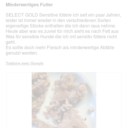
g
'
o
n
sur
Minderwertiges Futter
u
u
s
e
5
e
n
e
r
étoiles.
SELECT GOLD Sensitive füttere ich seit ein paar Jahren,
.
e
a
leider ist immer wieder in den verschiedenen Sorten
b
l
eigenartige Stücke enthalten die ich dann raus nehme.
o
'
Heute aber war es zuviel für mich sieht es nach Fett aus
î
o
Was für sensible Hunde die ich mit sensitiv füttere nicht
t
u
geht.
e
v
Es sollte doch mehr Fleisch als minderwertige Abfälle
d
e
genutzt werden.
e
r
d
t
Traduire avec Google
i
u
a
r
l
e
o
d
g
'
u
u
e
n
.
e
b
o
î
t