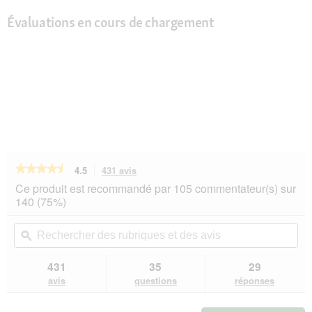
Évaluations en cours de chargement
★★★★★
★★★★★
4.5
431 avis
Cette
action
4.5
Ce produit est recommandé par 105 commentateur(s) sur
sur
vous
140 (75%)
5
redirigera
étoiles.
vers
Rechercher
Rec
Lire
les
des
ϙ
de
les
avis.
rubriques
rub
avis
sur
et
et
431
35
29
SELECT
des
de
avis
questions
réponses
GOLD
avis
avi
nourriture
humide