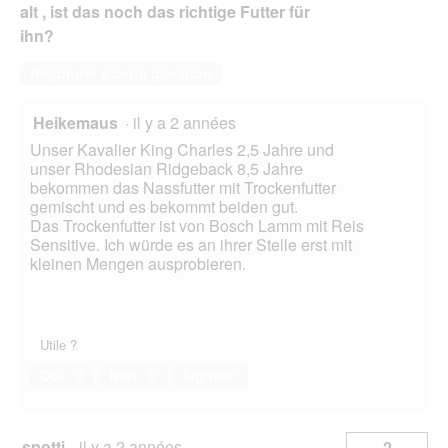
alt , ist das noch das richtige Futter für
ihn?
Répondre à cette question
Heikemaus
·
il y a 2 années
Unser Kavalier King Charles 2,5 Jahre und
unser Rhodesian Ridgeback 8,5 Jahre
bekommen das Nassfutter mit Trockenfutter
gemischt und es bekommt beiden gut.
Das Trockenfutter ist von Bosch Lamm mit Reis
Sensitive. Ich würde es an ihrer Stelle erst mit
kleinen Mengen ausprobieren.
Utile ?
Oui ·
0
Non ·
0
Signaler
spotti
·
il y a 2 années
2