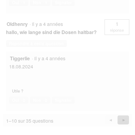
Oui ·
1
Non ·
1
Signaler
Oldhenry
·
il y a 4 années
1
réponse
hallo, wie lange sind die Dosen haltbar?
Répondre à cette question
Tiggerlie
·
il y a 4 années
18.08.2024
Utile ?
Oui ·
0
Non ·
0
Signaler
1–10 sur 35 questions
Précédent
◄
Suiva
►
Questions
Quest