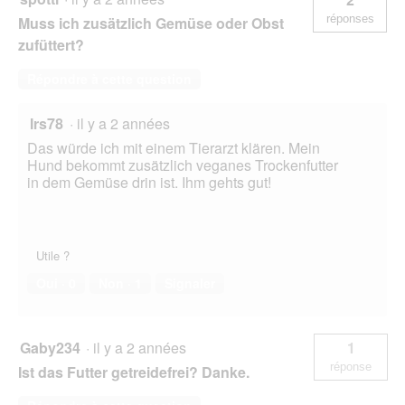
réponses
Muss ich zusätzlich Gemüse oder Obst
zufüttert?
Répondre à cette question
Irs78
·
il y a 2 années
Das würde ich mit einem Tierarzt klären. Mein
Hund bekommt zusätzlich veganes Trockenfutter
in dem Gemüse drin ist. Ihm gehts gut!
Utile ?
Oui ·
0
Non ·
1
Signaler
Gaby234
·
il y a 2 années
1
réponse
Ist das Futter getreidefrei? Danke.