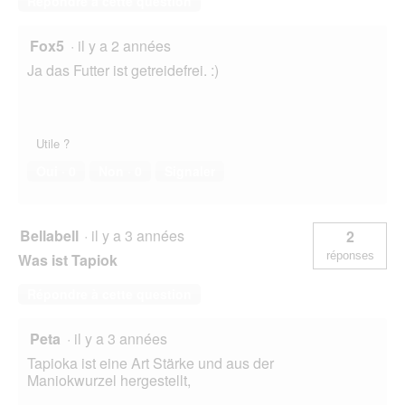
Répondre à cette question
Fox5
·
il y a 2 années
Ja das Futter ist getreidefrei. :)
Utile ?
Oui ·
0
Non ·
0
Signaler
Bellabell
·
il y a 3 années
2
réponses
Was ist Tapiok
Répondre à cette question
Peta
·
il y a 3 années
Tapioka ist eine Art Stärke und aus der
Maniokwurzel hergestellt,