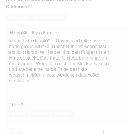
d
Statement?
i
a
Répondre à cette question
l
o
g
Brina86
·
il y a 5 mois
u
Ich finde in den 400 g Dosen sind mittlerweile
e
harte große Stücke. Unser Hund ist schon fast
.
erstickt daran. Wir haben ihm den Finger in den
Hals gesteckt. Das hatte ich jetzt bei mehreren
6er Trägern. Wenn ich noch ein Stück erwische
und wieder eine halbe Dose deshalb
wegschmeißen muss, werde ich das Futter
wechseln.
Utile ?
Oui ·
0
Non ·
1
Signaler