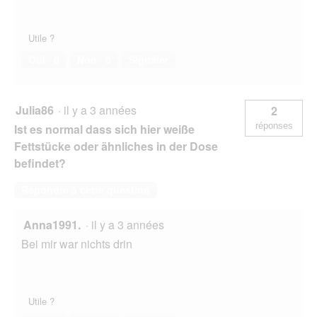
Utile ?
Oui ·
0
Non ·
0
Signaler
Julia86
·
il y a 3 années
2
réponses
Ist es normal dass sich hier weiße
Fettstücke oder ähnliches in der Dose
befindet?
Répondre à cette question
Anna1991.
·
il y a 3 années
Bei mir war nichts drin
Utile ?