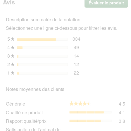
Avis
Évaluer le produit
.
pour
chien
Cet
Sensitive
act
Adult
Description sommaire de la notation
ent
Canard
l'o
aux
Sélectionnez une ligne ci-dessous pour filtrer les avis.
d'u
Pommes
de
boî
5
étoiles
334
334 avis avec 5 étoiles.
Sélectionnez pour filtrer 
★
terre
de
24x400
4
étoiles
49
dia
49 avis avec 4 étoiles.
Sélectionnez pour filtrer 
★
g
3
étoiles
14
14 avis avec 3 étoiles.
Sélectionnez pour filtrer 
★
2
étoiles
12
12 avis avec 2 étoiles.
Sélectionnez pour filtrer 
★
1
étoiles
22
22 avis avec 1 étoile.
Sélectionnez pour filtrer 
★
Notes moyennes des clients
Gén
Générale
4.5
★★★★★
★★★★★
La
Qua
Qualité de produit
4.1
val
de
de
Rap
Rapport qualité/prix
3.8
pro
la
qua
La
Sat
Satisfaction de l’animal de
not
La