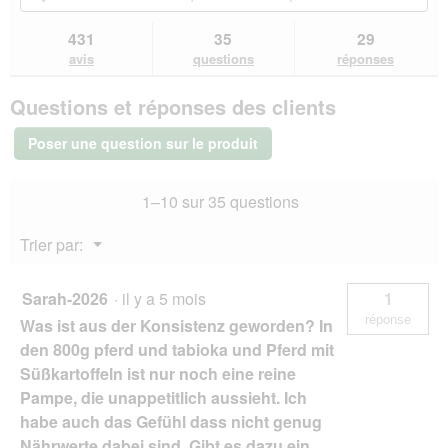
a
étoiles.
vers
les
les
b
l
Lire
les
questions
que
o
431
35
29
les
'
avis.
et
et
î
avis
avis
questions
réponses
o
sur
réponses
rép
t
u
SELECT
e
v
Questions et réponses des clients
GOLD
d
e
nourriture
e
r
humide
Poser une question sur le produit
d
pour
t
chien
i
u
Sensitive
a
r
1–10 sur 35 questions
Adult
l
e
Canard
o
d
aux
Menu
Trier par:
g
Pommes
'
▼
de
u
u
terre
e
n
24x400
Sarah-2026
·
il y a 5 mois
1
.
e
g
réponse
Was ist aus der Konsistenz geworden? In
b
o
den 800g pferd und tabioka und Pferd mit
î
Süßkartoffeln ist nur noch eine reine
t
Pampe, die unappetitlich aussieht. Ich
e
habe auch das Gefühl dass nicht genug
d
e
Nährwerte dabei sind. Gibt es dazu ein