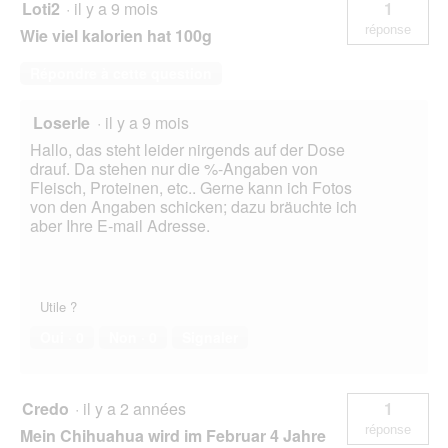
Loti2
·
il y a 9 mois
1
réponse
Wie viel kalorien hat 100g
Répondre à cette question
Loserle
·
il y a 9 mois
Hallo, das steht leider nirgends auf der Dose
drauf. Da stehen nur die %-Angaben von
Fleisch, Proteinen, etc.. Gerne kann ich Fotos
von den Angaben schicken; dazu bräuchte ich
aber Ihre E-mail Adresse.
Utile ?
Oui ·
0
Non ·
0
Signaler
Credo
·
il y a 2 années
1
réponse
Mein Chihuahua wird im Februar 4 Jahre