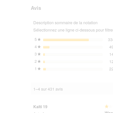
avis.
et
avis
sur
des
Avis
SELECT
avis
GOLD
nourriture
Description sommaire de la notation
humide
pour
Sélectionnez une ligne ci-dessous pour filtrer
chien
Sensitive
Adult
5
étoiles
33
★
Cerf
4
étoiles
4
aux
★
pommes
3
étoiles
1
de
★
terre
2
étoiles
1
★
24x400
g
1
étoiles
2
★
1–4 sur 431 avis
Kalti 19
★★
★★
1
Was 