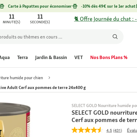
Carte à Papattes pour économiser
-10% dès 49€ sur le 1er achat
11
11
🐈 Offre Journée du chat : 
MINUTE(S)
SECONDE(S)
Aqua
Terra
Jardin & Bassin
VET
Nos Bons Plans %
iture humide pour chien
ive Adult Cerf aux pommes de terre 24x400 g
SELECT GOLD Nourriture humide pou
SELECT GOLD nourriture 
Cerf aux pommes de ter
4.5
(431)
Évalu