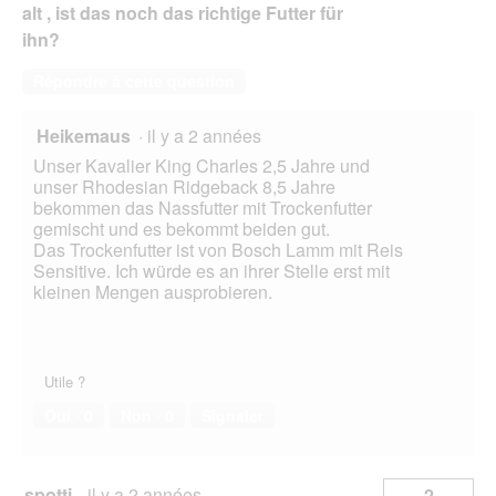
alt , ist das noch das richtige Futter für
ihn?
Répondre à cette question
Heikemaus
·
il y a 2 années
Unser Kavalier King Charles 2,5 Jahre und
unser Rhodesian Ridgeback 8,5 Jahre
bekommen das Nassfutter mit Trockenfutter
gemischt und es bekommt beiden gut.
Das Trockenfutter ist von Bosch Lamm mit Reis
Sensitive. Ich würde es an ihrer Stelle erst mit
kleinen Mengen ausprobieren.
Utile ?
Oui ·
0
Non ·
0
Signaler
spotti
·
il y a 2 années
2