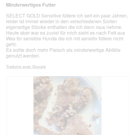
g
'
o
n
sur
Minderwertiges Futter
u
u
s
e
5
e
n
e
r
étoiles.
SELECT GOLD Sensitive füttere ich seit ein paar Jahren,
.
e
a
leider ist immer wieder in den verschiedenen Sorten
b
l
eigenartige Stücke enthalten die ich dann raus nehme.
o
'
Heute aber war es zuviel für mich sieht es nach Fett aus
î
o
Was für sensible Hunde die ich mit sensitiv füttere nicht
t
u
geht.
e
v
Es sollte doch mehr Fleisch als minderwertige Abfälle
d
e
genutzt werden.
e
r
d
t
Traduire avec Google
i
u
a
r
l
e
o
d
g
'
u
u
e
n
.
e
b
o
î
t