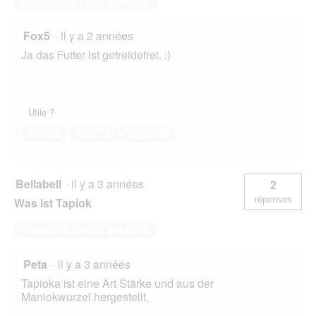
Répondre à cette question
Fox5
·
il y a 2 années
Ja das Futter ist getreidefrei. :)
Utile ?
Oui ·
0
Non ·
0
Signaler
Bellabell
·
il y a 3 années
2
réponses
Was ist Tapiok
Répondre à cette question
Peta
·
il y a 3 années
Tapioka ist eine Art Stärke und aus der
Maniokwurzel hergestellt,