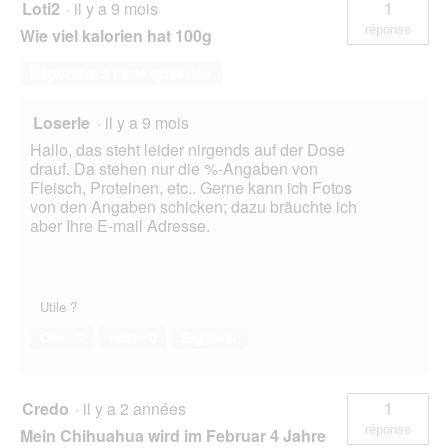
Loti2
·
il y a 9 mois
1
réponse
Wie viel kalorien hat 100g
Répondre à cette question
Loserle
·
il y a 9 mois
Hallo, das steht leider nirgends auf der Dose
drauf. Da stehen nur die %-Angaben von
Fleisch, Proteinen, etc.. Gerne kann ich Fotos
von den Angaben schicken; dazu bräuchte ich
aber Ihre E-mail Adresse.
Utile ?
Oui ·
0
Non ·
0
Signaler
Credo
·
il y a 2 années
1
réponse
Mein Chihuahua wird im Februar 4 Jahre