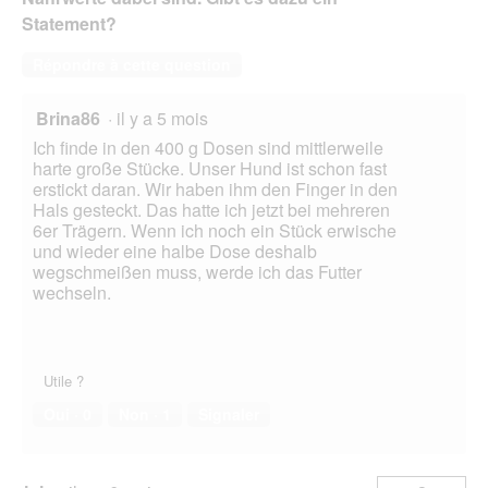
d
Statement?
i
a
Répondre à cette question
l
o
g
Brina86
·
il y a 5 mois
u
Ich finde in den 400 g Dosen sind mittlerweile
e
harte große Stücke. Unser Hund ist schon fast
.
erstickt daran. Wir haben ihm den Finger in den
Hals gesteckt. Das hatte ich jetzt bei mehreren
6er Trägern. Wenn ich noch ein Stück erwische
und wieder eine halbe Dose deshalb
wegschmeißen muss, werde ich das Futter
wechseln.
Utile ?
Oui ·
0
Non ·
1
Signaler