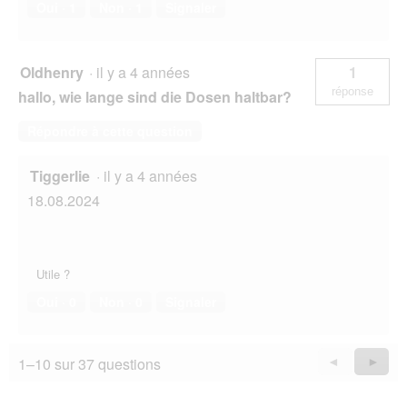
Oui ·
1
Non ·
1
Signaler
Oldhenry
·
il y a 4 années
1
réponse
hallo, wie lange sind die Dosen haltbar?
Répondre à cette question
Tiggerlie
·
il y a 4 années
18.08.2024
Utile ?
Oui ·
0
Non ·
0
Signaler
1–10 sur 37 questions
Précédent
◄
Suiva
►
Questions
Quest