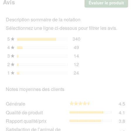
Avis
Évaluer le produit
.
pour
chien
Cet
Sensitive
act
Adult
Description sommaire de la notation
ent
Insectes
l'o
6x400
Sélectionnez une ligne ci-dessous pour filtrer les avis.
d'u
g
boî
5
étoiles
340
340 avis avec 5 étoiles.
Sélectionnez pour filtrer 
★
de
4
étoiles
49
dia
49 avis avec 4 étoiles.
Sélectionnez pour filtrer 
★
3
étoiles
14
14 avis avec 3 étoiles.
Sélectionnez pour filtrer 
★
2
étoiles
12
12 avis avec 2 étoiles.
Sélectionnez pour filtrer 
★
1
étoiles
24
24 avis avec 1 étoile.
Sélectionnez pour filtrer 
★
Notes moyennes des clients
Gén
Générale
4.5
★★★★★
★★★★★
La
Qua
Qualité de produit
4.1
val
de
de
Rap
Rapport qualité/prix
3.8
pro
la
qua
La
Sat
Satisfaction de l’animal de
not
La