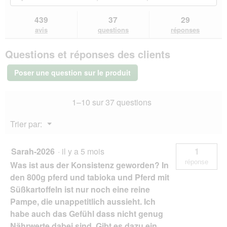
a
étoiles.
vers
les
les
b
l
Lire
les
questions
que
o
439
37
29
les
'
avis.
et
et
î
avis
avis
questions
réponses
o
sur
réponses
rép
t
u
SELECT
e
v
Questions et réponses des clients
GOLD
d
e
nourriture
e
r
humide
Poser une question sur le produit
d
pour
t
chien
i
u
Sensitive
a
r
1–10 sur 37 questions
Adult
l
e
Insectes
o
d
6x400
Menu
Trier par:
g
g
'
▼
u
u
e
n
Sarah-2026
·
il y a 5 mois
1
.
e
réponse
Was ist aus der Konsistenz geworden? In
b
o
den 800g pferd und tabioka und Pferd mit
î
Süßkartoffeln ist nur noch eine reine
t
Pampe, die unappetitlich aussieht. Ich
e
habe auch das Gefühl dass nicht genug
d
e
Nährwerte dabei sind. Gibt es dazu ein