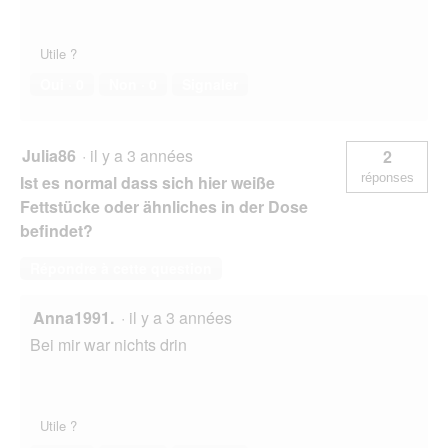
Utile ?
Oui ·
0
Non ·
0
Signaler
Julia86
·
il y a 3 années
2
réponses
Ist es normal dass sich hier weiße
Fettstücke oder ähnliches in der Dose
befindet?
Répondre à cette question
Anna1991.
·
il y a 3 années
Bei mir war nichts drin
Utile ?