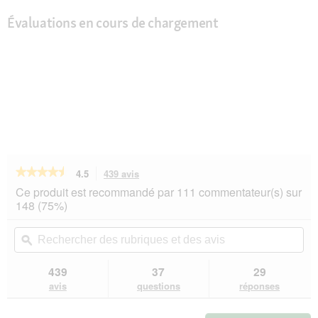
Évaluations en cours de chargement
★★★★★
★★★★★
4.5
439 avis
Cette
action
4.5
Ce produit est recommandé par 111 commentateur(s) sur
sur
vous
148 (75%)
5
redirigera
étoiles.
vers
Rechercher
Rec
Lire
les
des
ϙ
de
les
avis.
rubriques
rub
avis
sur
et
et
439
37
29
SELECT
des
de
avis
questions
réponses
GOLD
avis
avi
nourriture
humide