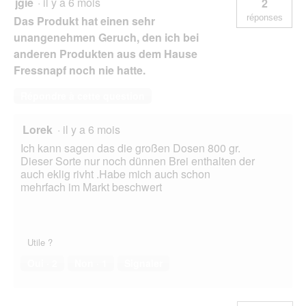
jgie
·
il y a 6 mois
2
réponses
Das Produkt hat einen sehr
unangenehmen Geruch, den ich bei
anderen Produkten aus dem Hause
Fressnapf noch nie hatte.
Répondre à cette question
Lorek
·
il y a 6 mois
Ich kann sagen das die großen Dosen 800 gr.
Dieser Sorte nur noch dünnen Brei enthalten der
auch eklig rivht .Habe mich auch schon
mehrfach im Markt beschwert
Utile ?
Oui ·
2
Non ·
1
Signaler