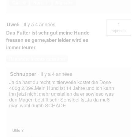
Oui ·
0
Non ·
1
Signaler
Uwe5
·
il y a 4 années
1
réponse
Das Futter ist sehr gut meine Hunde
fressen es gerne,aber leider wird es
immer teurer
Répondre à cette question
Schnupper
·
il y a 4 années
Ja da hast du recht,mittlerweile kostet die Dose
400g 2,39€.Mein Hund ist 14 Jahre und ich kann
ihn jetzt nicht mehr umstellen da er sowieso was
den Magen betrifft sehr Sensibel ist.Ja da muß
man wohl durch SCHADE
Utile ?