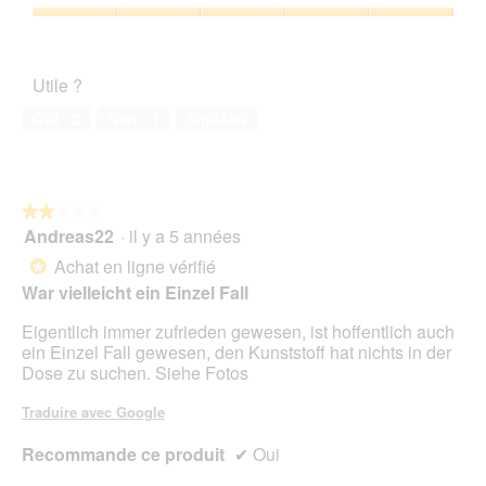
b
5
5
l
l
a
o
sur
'
Satisfaction
e
c
î
5
o
de
S
t
t
u
l’animal
o
i
e
Utile ?
v
de
r
o
d
e
compagnie,
t
n
Oui ·
2
Non ·
1
Signaler
e
r
5
e
e
d
t
sur
n
n
i
u
5
.
t
a
r
r
l
e
★★★★★
★★★★★
a
o
d
Andreas22
·
il y a 5 années
î
2
g
'
n
sur
Achat en ligne vérifié
u
*
u
e
5
e
War vielleicht ein Einzel Fall
n
r
étoiles.
.
e
a
Eigentlich immer zufrieden gewesen, ist hoffentlich auch
b
l
ein Einzel Fall gewesen, den Kunststoff hat nichts in der
o
'
Dose zu suchen. Siehe Fotos
î
o
t
u
Traduire avec Google
e
v
d
e
Recommande ce produit
✔
Oui
e
r
d
t