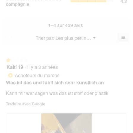
4.2
val
de
compagnie
mo
val
de
l’a
est
de
la
de
4.5
la
not
co
sur
not
mo
La
1–4 sur 439 avis
5.
mo
est
val
est
4.1
de
≡
Menu
Trier par:
Les plus pertinents
?
3.8
▼
sur
la
Cliq
sur
5.
not
sur
5.
le
mo
bou
est
suiv
★★★★★
★★★★★
4.2
pour
Kalti 19
·
il y a 3 années
1
mett
sur
sur
à
Acheteurs du marché
5.
*
jour
5
le
Was ist das und fühlt sich sehr künstlich an
étoiles.
cont
ci-
Kann mir wer sagen was das ist stoff oder plastik.
des
Traduire avec Google