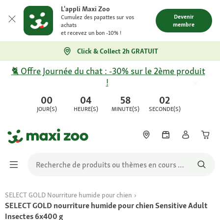
L'appli Maxi Zoo
Devenir
Cumulez des papattes sur vos
membre
achats
et recevez un bon -10% !
Click & Collect 2h GRATUIT
🐈 Offre Journée du chat : -30% sur le 2ème produit
!
00
04
58
02
JOUR(S)
HEURE(S)
MINUTE(S)
SECONDE(S)
SELECT GOLD Nourriture humide pour chien
SELECT GOLD nourriture humide pour chien Sensitive Adult
Insectes 6x400 g