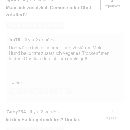
réponses
Muss ich zusätzlich Gemüse oder Obst
zufüttert?
Répondre à cette question
Irs78
·
il y a 2 années
Das würde ich mit einem Tierarzt klären. Mein
Hund bekommt zusätzlich veganes Trockenfutter
in dem Gemüse drin ist. Ihm gehts gut!
Utile ?
Oui ·
0
Non ·
1
Signaler
Gaby234
·
il y a 2 années
1
réponse
Ist das Futter getreidefrei? Danke.