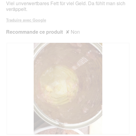
Viel unverwertbares Fett für viel Geld. Da fühlt man sich
b
l
veräppelt.
o
'
î
o
Traduire avec Google
t
u
e
v
Recommande ce produit
✘
Non
d
e
e
r
d
t
i
u
a
r
l
e
o
d
g
'
u
u
e
n
.
e
b
o
î
t
e
d
e