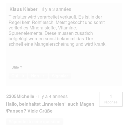
Klaus Kleber
·
il y a 3 années
Tierfutter wird verarbeitet verkauft. Es ist in der
Regel kein Rohfleisch. Meist gekocht und somit
verliert es Mineralstoffe, Vitamine,
Spurenelemente. Diese müssen zusätlich
beigefügt werden sonst bekommt das Tier
schnell eine Mangelerscheinung und wird krank.
Utile ?
Oui ·
0
Non ·
1
Signaler
2305Michelle
·
il y a 4 années
1
réponse
Hallo, beinhaltet „Innereien“ auch Magen
/Pansen? Viele Grüße
Répondre à cette question