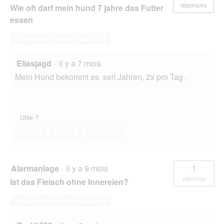
réponses
Wie oft darf mein hund 7 jahre das Futter
essen
Répondre à cette question
Eliasjagd
·
il y a 7 mois
Mein Hund bekommt es seit Jahren, 2x pro Tag .
Utile ?
Oui ·
0
Non ·
0
Signaler
Alarmanlage
·
il y a 9 mois
1
réponse
Ist das Fleisch ohne Innereien?
Répondre à cette question