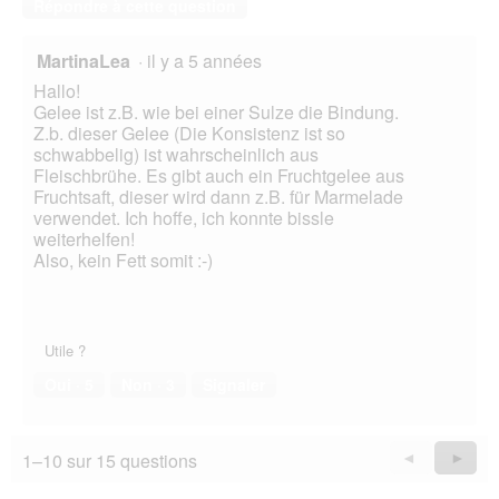
Répondre à cette question
MartinaLea
·
il y a 5 années
Hallo!
Gelee ist z.B. wie bei einer Sulze die Bindung.
Z.b. dieser Gelee (Die Konsistenz ist so
schwabbelig) ist wahrscheinlich aus
Fleischbrühe. Es gibt auch ein Fruchtgelee aus
Fruchtsaft, dieser wird dann z.B. für Marmelade
verwendet. Ich hoffe, ich konnte bissle
weiterhelfen!
Also, kein Fett somit :-)
Utile ?
Oui ·
5
Non ·
3
Signaler
1–10 sur 15 questions
Précédent
◄
Suiva
►
Questions
Quest