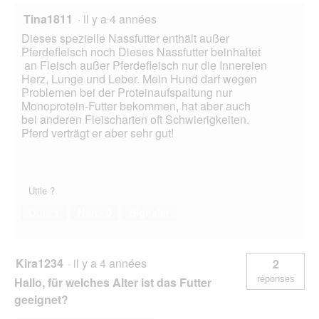
Tina1811
·
il y a 4 années
Dieses spezielle Nassfutter enthält außer
Pferdefleisch noch Dieses Nassfutter beinhaltet
an Fleisch außer Pferdefleisch nur die Innereien
Herz, Lunge und Leber. Mein Hund darf wegen
Problemen bei der Proteinaufspaltung nur
Monoprotein-Futter bekommen, hat aber auch
bei anderen Fleischarten oft Schwierigkeiten.
Pferd verträgt er aber sehr gut!
Utile ?
Oui ·
1
Non ·
0
Signaler
Kira1234
·
il y a 4 années
2
réponses
Hallo, für welches Alter ist das Futter
geeignet?