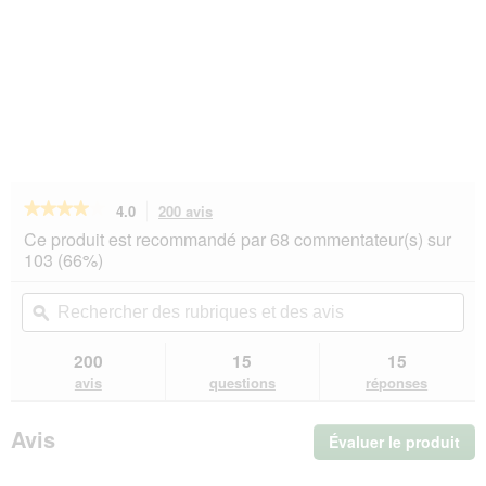
★★★★★
★★★★★
4.0
200 avis
Cette
action
4
Ce produit est recommandé par 68 commentateur(s) sur
sur
vous
103 (66%)
5
redirigera
étoiles.
vers
Rechercher
Rec
Lire
les
des
ϙ
de
les
avis.
rubriques
rub
avis
sur
et
et
200
15
15
SELECT
des
de
avis
questions
réponses
GOLD
avis
avi
Pure
Boîtes
Avis
Évaluer le produit
.
de
Nourriture
Cet
humide
act