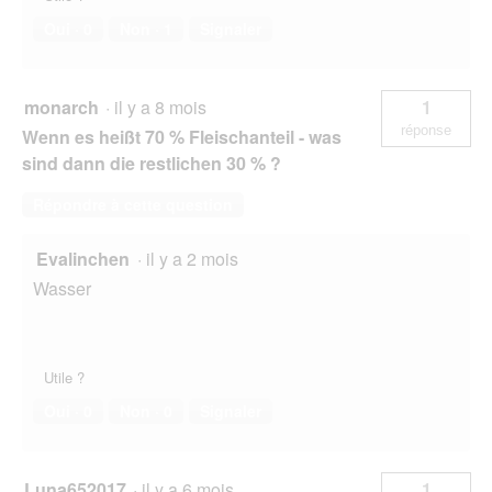
u
e
Oui ·
0
Non ·
1
Signaler
.
monarch
·
il y a 8 mois
1
réponse
Wenn es heißt 70 % Fleischanteil - was
sind dann die restlichen 30 % ?
Répondre à cette question
Evalinchen
·
il y a 2 mois
Wasser
Utile ?
Oui ·
0
Non ·
0
Signaler
Luna652017
·
il y a 6 mois
1