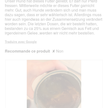
Unser Hund hat dieses Futter geliebt. Er darf nur Pferd
.
e
a
fressen. Mittlerweile möchte er dieses Futter garnicht
b
l
mehr. Gut, auch Hunde verändern sich und man muss
o
'
dazu sagen, dass er sehr wählerisch ist. Allerdings muss
î
o
hier auch irgendwas an der Zusammensetzung verändert
t
u
worden sein. Die letzten Dosen, die wir bestellt hatten,
e
v
bestanden zu ca 25% aus einem Gemisch aus Fett und
d
e
irgendeinem Gelee..werden wir nicht mehr bestellen.
e
r
d
t
Traduire avec Google
i
u
a
r
Recommande ce produit
✘
Non
l
e
o
d
g
'
u
u
e
n
.
e
b
o
î
t
e
d