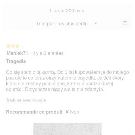
la
not
co
sur
not
mo
La
1–4 sur 200 avis
5.
mo
est
val
est
3.5
de
≡
Menu
Trier par:
Les plus pertinents
?
3.3
▼
sur
la
Cliq
sur
5.
not
sur
5.
le
mo
bou
est
suiv
★★★★★
★★★★★
3.7
pour
Maniek71
·
il y a 3 années
3
mett
sur
sur
à
Tragedia
5.
jour
5
le
étoiles.
Co się stało z tą karmą. Od 3 lat kupowałem ja do mojego
cont
ci-
psa ale to co teraz otrzymałem to tragedia. Jakieś skóry
des
które nie zostały pomielone, karma o bardzo duzej
objętści. Dotychczas nigdy się to nie zdarzyło.
Traduire avec Google
Recommande ce produit
✘
Non