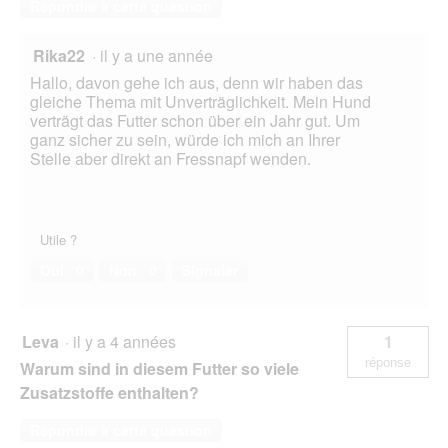
Répondre à cette question
Rika22
·
il y a une année
Hallo, davon gehe ich aus, denn wir haben das
gleiche Thema mit Unverträglichkeit. Mein Hund
verträgt das Futter schon über ein Jahr gut. Um
ganz sicher zu sein, würde ich mich an Ihrer
Stelle aber direkt an Fressnapf wenden.
Utile ?
Oui ·
0
Non ·
0
Signaler
Leva
·
il y a 4 années
1
réponse
Warum sind in diesem Futter so viele
Zusatzstoffe enthalten?
Répondre à cette question