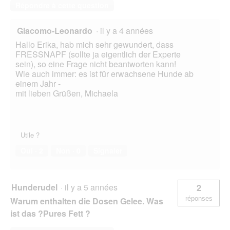
Répondre à cette question
Giacomo-Leonardo
·
il y a 4 années
Hallo Erika, hab mich sehr gewundert, dass
FRESSNAPF (sollte ja eigentlich der Experte
sein), so eine Frage nicht beantworten kann!
Wie auch immer: es ist für erwachsene Hunde ab
einem Jahr -
mit lieben Grüßen, Michaela
Utile ?
Oui ·
2
Non ·
0
Signaler
Hunderudel
·
il y a 5 années
2
réponses
Warum enthalten die Dosen Gelee. Was
ist das ?Pures Fett ?