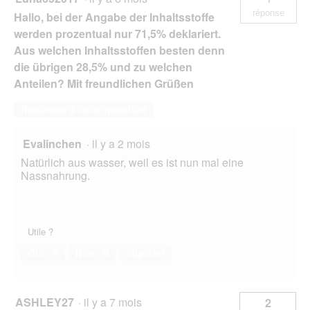
réponse
Hallo, bei der Angabe der Inhaltsstoffe
werden prozentual nur 71,5% deklariert.
Aus welchen Inhaltsstoffen besten denn
die übrigen 28,5% und zu welchen
Anteilen? Mit freundlichen Grüßen
Répondre à cette question
Evalinchen
·
il y a 2 mois
Natürlich aus wasser, weil es ist nun mal eine
Nassnahrung.
Utile ?
Oui ·
0
Non ·
0
Signaler
ASHLEY27
·
il y a 7 mois
2