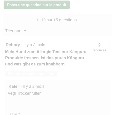
e
r
Boîtes
Poser une question sur le produit
d
de
t
Nourriture
i
u
humide
a
r
1–10 sur 15 questions
Chien
l
e
Adulte
o
d
Bœuf
Menu
Trier par:
g
24x800
'
▼
g
u
u
e
n
Debory
·
il y a 2 mois
2
.
e
réponses
Mein Hund zum Allergie Test nur Känguru
b
o
Produkte fressen. Ist das pures Känguru
î
und was gibt es zum knabbern
t
e
Répondre à cette question
d
e
d
Käfer
·
il y a 2 mois
i
Vegi Trockenfutter
a
l
o
g
Utile ?