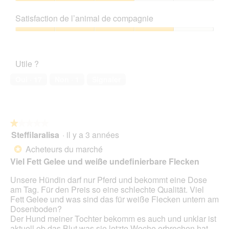
1
Rapport
e
r
a
t
sur
qualité/prix,
a
p
e
Satisfaction de l’animal de compagnie
5
3
l
h
a
sur
'
Satisfaction
o
c
5
o
de
t
t
u
l’animal
o
i
Utile ?
v
de
2
o
e
compagnie,
.
n
Oui ·
17
Non ·
1
Signaler
r
4
e
t
sur
n
u
5
t
r
r
e
★★★★★
★★★★★
a
d
Steffilaralisa
·
il y a 3 années
î
1
'
n
sur
Acheteurs du marché
*
u
e
5
Viel Fett Gelee und weiße undefinierbare Flecken
n
r
étoiles.
e
a
Unsere Hündin darf nur Pferd und bekommt eine Dose
b
l
am Tag. Für den Preis so eine schlechte Qualität. Viel
o
'
Fett Gelee und was sind das für weiße Flecken untern am
î
o
Dosenboden?
t
u
Der Hund meiner Tochter bekomm es auch und unklar ist
e
v
aktuell ob das Blut was sie letzte Woche erbrochen hat