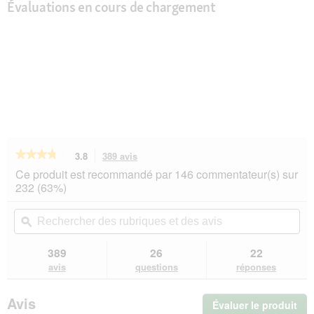
Évaluations en cours de chargement
★★★★★
★★★★★
3.8
389 avis
Cette
action
3.8
Ce produit est recommandé par 146 commentateur(s) sur
sur
vous
232 (63%)
5
redirigera
étoiles.
vers
Rechercher
Rec
Lire
les
des
ϙ
de
les
avis.
rubriques
rub
avis
sur
et
et
389
26
22
SELECT
des
de
avis
questions
réponses
GOLD
avis
avi
Pure
Boîtes
Avis
Évaluer le produit
.
de
Pâtée