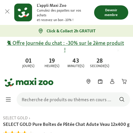
L'appli Maxi Zoo
Devenir
Cumulez des papattes sur vos
membre
achats
et recevez un bon -10% !
Click & Collect 2h GRATUIT
🐈 Offre Journée du chat : -30% sur le 2ème produit
!
01
19
43
28
JOUR(S)
HEURE(S)
MINUTE(S)
SECONDE(S)
SELECT GOLD
SELECT GOLD Pure Boîtes de Pâtée Chat Adute Veau 12x400 g