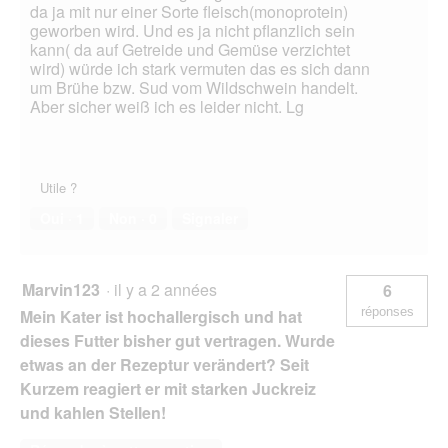
da ja mit nur einer Sorte fleisch(monoprotein)
geworben wird. Und es ja nicht pflanzlich sein
kann( da auf Getreide und Gemüse verzichtet
wird) würde ich stark vermuten das es sich dann
um Brühe bzw. Sud vom Wildschwein handelt.
Aber sicher weiß ich es leider nicht. Lg
Utile ?
Oui ·
1
Non ·
0
Signaler
Marvin123
·
il y a 2 années
6
réponses
Mein Kater ist hochallergisch und hat
dieses Futter bisher gut vertragen. Wurde
etwas an der Rezeptur verändert? Seit
Kurzem reagiert er mit starken Juckreiz
und kahlen Stellen!