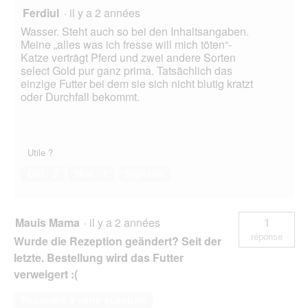
Ferdiul
·
il y a 2 années
Wasser. Steht auch so bei den Inhaltsangaben.
Meine „alles was ich fresse will mich töten“-
Katze verträgt Pferd und zwei andere Sorten
select Gold pur ganz prima. Tatsächlich das
einzige Futter bei dem sie sich nicht blutig kratzt
oder Durchfall bekommt.
Utile ?
Oui ·
2
Non ·
1
Signaler
Mauis Mama
·
il y a 2 années
1
réponse
Wurde die Rezeption geändert? Seit der
letzte. Bestellung wird das Futter
verweigert :(
Répondre à cette question