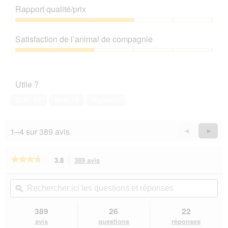
de
Rapport qualité/prix
produit,
1
Rapport
sur
qualité/prix,
Satisfaction de l’animal de compagnie
5
3
sur
Satisfaction
5
de
l’animal
Utile ?
de
compagnie,
Oui ·
17
Non ·
1
Signaler
2
sur
5
1–4 sur 389 avis
Précédent
◄
Suiva
►
Reviews
Revie
★★★★★
★★★★★
3.8
389 avis
Cette
action
3.8
sur
vous
Rechercher
Rec
5
redirigera
ici
ϙ
ici
étoiles.
vers
les
les
Lire
les
questions
que
389
26
22
les
avis.
et
et
avis
avis
questions
réponses
sur
réponses
rép