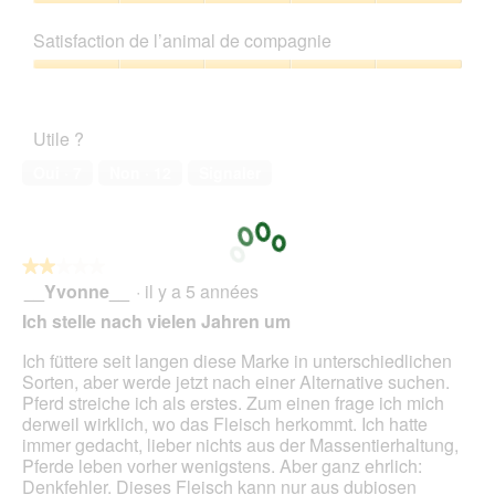
e
n
5
Rapport
r
b
t
.
e
sur
qualité/prix,
a
e
e
Satisfaction de l’animal de compagnie
b
5
5
l
n
a
o
sur
'
Satisfaction
e
c
î
5
o
de
!
t
t
u
l’animal
!
i
e
Utile ?
v
de
!
o
d
e
compagnie,
n
Oui ·
7
Non ·
12
Signaler
e
r
5
e
d
t
sur
n
i
u
5
t
a
r
r
l
e
★★★★★
★★★★★
a
o
d
__Yvonne__
·
il y a 5 années
î
2
g
'
n
sur
Ich stelle nach vielen Jahren um
u
u
e
5
e
n
r
étoiles.
Ich füttere seit langen diese Marke in unterschiedlichen
.
e
a
Sorten, aber werde jetzt nach einer Alternative suchen.
b
l
Pferd streiche ich als erstes. Zum einen frage ich mich
o
'
derweil wirklich, wo das Fleisch herkommt. Ich hatte
î
o
immer gedacht, lieber nichts aus der Massentierhaltung,
t
u
Pferde leben vorher wenigstens. Aber ganz ehrlich:
e
v
Denkfehler. Dieses Fleisch kann nur aus dubiosen