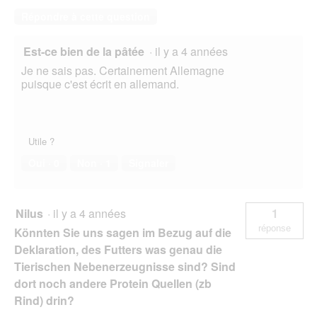
Répondre à cette question
Est-ce bien de la pâtée
·
il y a 4 années
Je ne sais pas. Certainement Allemagne
puisque c'est écrit en allemand.
Utile ?
Oui ·
0
Non ·
1
Signaler
Nilus
·
il y a 4 années
1
réponse
Könnten Sie uns sagen im Bezug auf die
Deklaration, des Futters was genau die
Tierischen Nebenerzeugnisse sind? Sind
dort noch andere Protein Quellen (zb
Rind) drin?