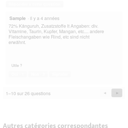
Répondre à cette question
Sample
·
il y a 4 années
72% Känguruh, Zusatzstoffe lt Angaben: div.
Vitamine, Taurin, Kupfer, Mangan, etc.... andere
Fleischangaben wie Rind, etc sind nicht
erwähnt.
Utile ?
Oui ·
1
Non ·
3
Signaler
1–10 sur 26 questions
Précédent
◄
Suiva
►
Questions
Quest
Autres catégories correspondantes