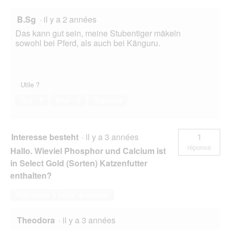
B.Sg
·
il y a 2 années
Das kann gut sein, meine Stubentiger mäkeln
sowohl bei Pferd, als auch bei Känguru.
Utile ?
Oui ·
1
Non ·
2
Signaler
Interesse besteht
·
il y a 3 années
1
réponse
Hallo. Wieviel Phosphor und Calcium ist
in Select Gold (Sorten) Katzenfutter
enthalten?
Répondre à cette question
Theodora
·
il y a 3 années