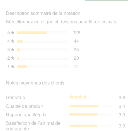
Cet
Chat
act
Adute
Description sommaire de la notation
ent
Veau
l'o
12x400
Sélectionnez une ligne ci-dessous pour filtrer les avis.
d'u
g
boî
5
étoiles
226
226 avis avec 5 étoiles.
Sélectionnez pour filtrer 
★
de
4
étoiles
44
dia
44 avis avec 4 étoiles.
Sélectionnez pour filtrer 
★
3
étoiles
25
25 avis avec 3 étoiles.
Sélectionnez pour filtrer 
★
2
étoiles
20
20 avis avec 2 étoiles.
Sélectionnez pour filtrer 
★
1
étoiles
74
74 avis avec 1 étoile.
Sélectionnez pour filtrer 
★
Notes moyennes des clients
Gén
Générale
3.8
★★★★★
★★★★★
La
Qua
Qualité de produit
3.4
val
de
de
Rap
Rapport qualité/prix
3.3
pro
la
qua
La
Sat
Satisfaction de l’animal de
not
La
3.3
val
de
compagnie
mo
val
de