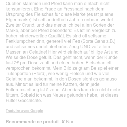
d
e
Quellen stammen und Pferd kann man einfach nicht
e
r
konsumieren. Eine Frage an Fressnapf nach dem
d
t
Ursprung des Fleisches für diese Marke (es ist ja eine
i
u
Eigenmarke) ist seit anderthalb Jahren unbeantwortet.
a
r
Zweiter Grund, und das merke ich bei allen Sorten der
l
e
Marke, aber bei Pferd besonders: Es ist im Vergleich zu
o
d
früher minderwertige Qualität. Es sind oft seltsame
g
'
Fettklümpchen drin, generell viel Fett (Sorte Gans z.B.)
u
u
und seltsames undefinierbares Zeug UND vor allem
e
n
Massen an Gelatine! Hier wird einfach auf billige Art und
.
e
Weise die Dose gefüllt. Das geht nicht, wenn der Kunde
b
fast 2€ pro Dose zahlt und einen hohen Fleischanteil
o
versprochen bekommt. Mein Bild zeigt am Beispiel einer
î
Tütenportion (Pferd), wie wenig Fleisch und wie viel
t
Gelatine man bekommt. In den Dosen sieht es genauso
e
aus. Mir tut es leid für meine Katzen, denn jede
d
Futterumstellung ist ätzend. Aber das kann ich nicht mehr
e
füttern. Sobald ich was Neues gefunden habe, ist dieses
d
Futter Geschichte.
i
a
Traduire avec Google
l
o
Recommande ce produit
✘
Non
g