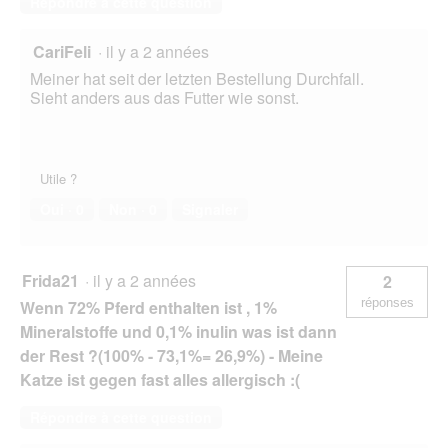
Répondre à cette question
CariFeli
·
il y a 2 années
Meiner hat seit der letzten Bestellung Durchfall.
Sieht anders aus das Futter wie sonst.
Utile ?
Oui ·
0
Non ·
0
Signaler
Frida21
·
il y a 2 années
2
réponses
Wenn 72% Pferd enthalten ist , 1%
Mineralstoffe und 0,1% inulin was ist dann
der Rest ?(100% - 73,1%= 26,9%) - Meine
Katze ist gegen fast alles allergisch :(
Répondre à cette question