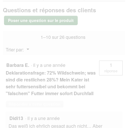
SELECT
Questions et réponses des clients
GOLD
Pure
Boîtes
Poser une question sur le produit
de
Pâtée
Chat
1–10 sur 26 questions
Adute
Veau
12x400
Menu
Trier par:
g
▼
Barbara E.
·
il y a une année
1
réponse
Deklarationsfrage: 72% Wildschwein; was
sind die restlichen 28%? Mein Kater ist
sehr futtersensibel und bekommt bei
"falschem" Futter immer sofort Durchfall
Répondre à cette question
Didi13
·
il y a une année
Das weiß ich ehrlich gesagt auch nicht… Aber