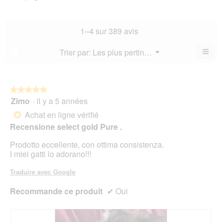
l’a
est
de
la
de
3.8
la
not
co
sur
not
mo
La
1–4 sur 389 avis
5.
mo
est
val
est
3.4
de
≡
Menu
Trier par:
Les plus pertinents
?
3.3
▼
sur
la
Cliq
sur
5.
not
sur
5.
le
mo
bou
est
suiv
★★★★★
★★★★★
3.3
pour
Zimo
·
il y a 5 années
5
mett
sur
sur
à
Achat en ligne vérifié
5.
*
jour
5
le
Recensione select gold Pure .
étoiles.
cont
ci-
Prodotto eccellente, con ottima consistenza.
des
I miei gatti lo adorano!!!
Traduire avec Google
Recommande ce produit
✔
Oui