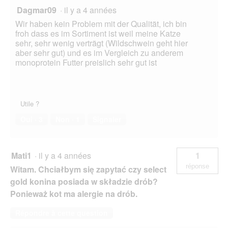
Dagmar09
·
il y a 4 années
Wir haben kein Problem mit der Qualität, ich bin
froh dass es im Sortiment ist weil meine Katze
sehr, sehr wenig verträgt (Wildschwein geht hier
aber sehr gut) und es im Vergleich zu anderem
monoprotein Futter preislich sehr gut ist
Utile ?
Oui ·
3
Non ·
1
Signaler
Mati1
·
il y a 4 années
1
réponse
Witam. Chciałbym się zapytać czy select
gold konina posiada w składzie drób?
Ponieważ kot ma alergie na drób.
Répondre à cette question