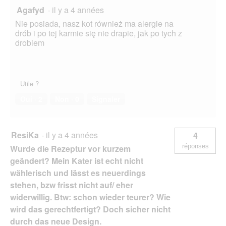
Agafyd
·
il y a 4 années
Nie posiada, nasz kot również ma alergie na
drób i po tej karmie się nie drapie, jak po tych z
drobiem
Utile ?
Oui ·
2
Non ·
0
Signaler
ResiKa
·
il y a 4 années
4
réponses
Wurde die Rezeptur vor kurzem
geändert? Mein Kater ist echt nicht
wählerisch und lässt es neuerdings
stehen, bzw frisst nicht auf/ eher
widerwillig. Btw: schon wieder teurer? Wie
wird das gerechtfertigt? Doch sicher nicht
durch das neue Design.