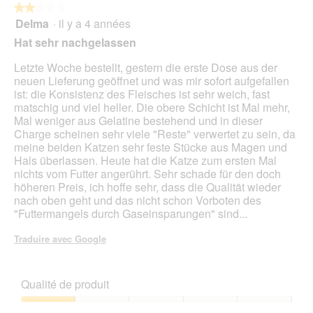
★★★★★
★★★★★
Delma
·
il y a 4 années
2
sur
Hat sehr nachgelassen
5
étoiles.
Letzte Woche bestellt, gestern die erste Dose aus der
neuen Lieferung geöffnet und was mir sofort aufgefallen
ist: die Konsistenz des Fleisches ist sehr weich, fast
matschig und viel heller. Die obere Schicht ist Mal mehr,
Mal weniger aus Gelatine bestehend und in dieser
Charge scheinen sehr viele "Reste" verwertet zu sein, da
meine beiden Katzen sehr feste Stücke aus Magen und
Hals überlassen. Heute hat die Katze zum ersten Mal
nichts vom Futter angerührt. Sehr schade für den doch
höheren Preis, ich hoffe sehr, dass die Qualität wieder
nach oben geht und das nicht schon Vorboten des
"Futtermangels durch Gaseinsparungen" sind...
Traduire avec Google
Qualité de produit
Qualité