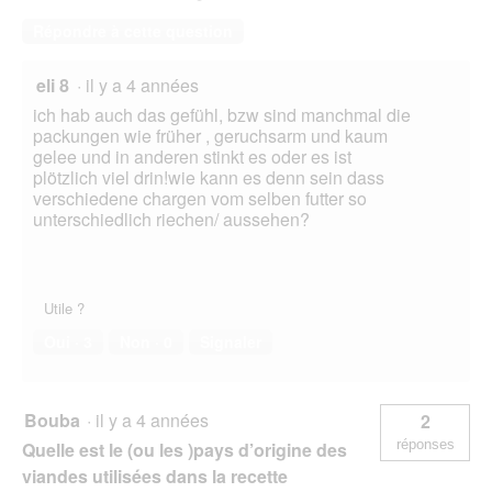
Répondre à cette question
eli 8
·
il y a 4 années
ich hab auch das gefühl, bzw sind manchmal die
packungen wie früher , geruchsarm und kaum
gelee und in anderen stinkt es oder es ist
plötzlich viel drin!wie kann es denn sein dass
verschiedene chargen vom selben futter so
unterschiedlich riechen/ aussehen?
Utile ?
Oui ·
3
Non ·
0
Signaler
Bouba
·
il y a 4 années
2
réponses
Quelle est le (ou les )pays d’origine des
viandes utilisées dans la recette