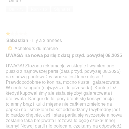
Utile ?
v
de
i
o
e
compagnie,
g
n
Oui ·
73
Non ·
16
Signaler
r
3
F
e
t
sur
l
n
u
5
e
t
r
i
r
e
★★★★★
★★★★★
s
a
d
Sabastian
·
il y a 3 années
c
î
1
'
h
n
sur
Acheteurs du marché
*
u
u
e
5
UWAGA na nową partię z datą przyd. powyżej 08.2025
n
n
r
étoiles.
e
d
a
UWAGA! Złożona reklamacja w sklepie i wymienione
b
v
l
puszki z najnowszej partii (data przyd. powyżej 08.2025)
o
i
'
na starszą ponieważ w środku jest inne mięso!!!
î
e
o
Prawdopodobnie to konina, mocno tłusta i galaretowata.
t
l
u
W cenie kangura (najwyższej to przesada). Koninę też
e
G
v
kiedyś kupowaliśmy ale stała się zbyt galaretowata i
d
e
e
brejowata. Kangur do tej pory bronił się konsystencją
e
l
r
(ciemny brąz i kulki mięsne nie całkiem zmielone na
d
a
t
papkę) no i smakiem bo kot odchudzany i wybredny jadł
i
t
u
to bardzo chętnie. Jeśli stara partia się wyczerpie a nowa
a
i
r
zostanie taka brejowata i różowa to będę szukał innej
l
n
e
karmy! Nowej partii nie polecam, czekamy na odpowiedź
o
e
d