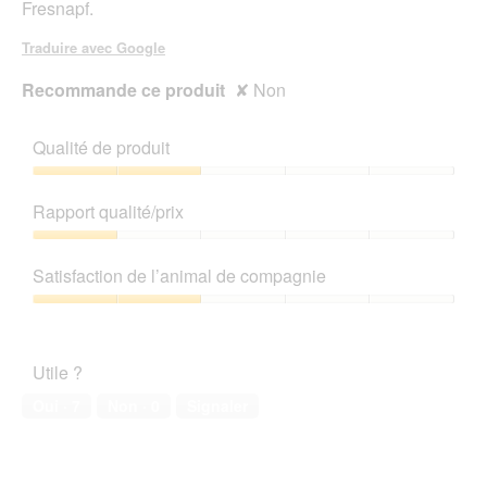
Fresnapf.
g
'
u
u
Traduire avec Google
e
n
.
e
Recommande ce produit
✘
Non
b
o
î
Qualité de produit
t
e
Qualité
d
de
Rapport qualité/prix
e
produit,
d
2
Rapport
i
sur
qualité/prix,
Satisfaction de l’animal de compagnie
a
5
1
l
sur
Satisfaction
o
5
de
g
l’animal
u
Utile ?
de
e
compagnie,
Oui ·
7
Non ·
0
Signaler
.
2
sur
5