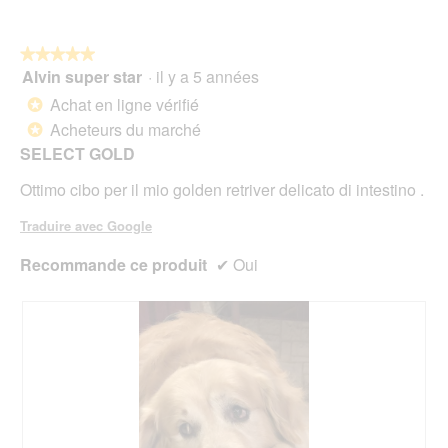
n
i
u
5
t
a
r
r
l
e
★★★★★
★★★★★
a
o
d
Alvin super star
·
il y a 5 années
î
5
g
'
n
sur
Achat en ligne vérifié
u
*
u
e
5
e
Acheteurs du marché
n
*
r
étoiles.
.
e
a
SELECT GOLD
b
l
o
Ottimo cibo per il mio golden retriver delicato di intestino .
'
î
o
t
Traduire avec Google
u
e
v
d
Recommande ce produit
✔
Oui
e
e
r
d
t
i
u
a
r
l
e
o
d
g
'
u
u
e
n