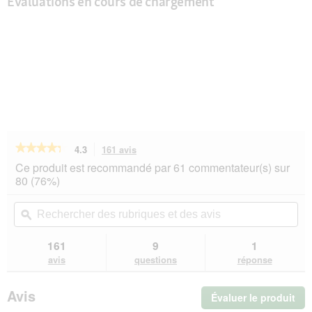
Évaluations en cours de chargement
★★★★★
★★★★★
4.3
161 avis
Cette
action
4.3
Ce produit est recommandé par 61 commentateur(s) sur
sur
vous
80 (76%)
5
redirigera
étoiles.
vers
Rechercher
Rec
Lire
les
des
ϙ
de
les
avis.
rubriques
rub
avis
sur
et
et
161
9
1
SELECT
des
de
avis
questions
réponse
GOLD
avis
avi
Sensitive
Boîtes
Avis
Évaluer le produit
.
de
Nourriture
Cet