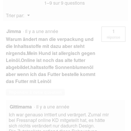
1–9 sur 9 questions
Chien
Adulte
Cerf
Menu
Trier par:
aux
▼
pommes
de
terre
Jimma
·
il y a une année
1
12x200
réponse
Warum ändert man die verpackung und
g
die Inhaltsstoffe mit dazu aber steht
nirgends.Mein Hund ist allergisch gegen
Leinöl.Online ist noch das alte futter
abgebildet.haltsstoffe Sonnenblumenöl
aber wenn ich das Futter bestelle kommt
das Futter mit Leinöl
Répondre à cette question
Gittimama
·
il y a une année
Ich war genauso irritiert und verärgert. Zumal mir
bei Fressnapf online KD mitgeteilt hat, es hätte
sich nichts verändert nur dadurch Design.