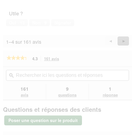
a
5
de
l
l’animal
o
Utile ?
de
g
compagnie,
Oui ·
13
Non ·
9
Signaler
u
1
e
sur
.
5
1–4 sur 161 avis
Précédent
◄
Suiva
►
Reviews
Revie
★★★★★
★★★★★
4.3
161 avis
Cette
action
4.3
sur
vous
Rechercher
Rec
5
redirigera
ici
ϙ
ici
étoiles.
vers
les
les
Lire
les
questions
que
161
9
1
les
avis.
et
et
avis
avis
questions
réponse
sur
réponses
rép
SELECT
Questions et réponses des clients
GOLD
Sensitive
Boîtes
Poser une question sur le produit
de
Nourriture
Humide