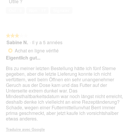
e
Utile ?
v
de
o
d
e
compagnie,
n
Oui ·
5
Non ·
17
Signaler
e
r
5
e
d
t
sur
n
i
u
5
t
a
r
r
l
e
★★★★★
★★★★★
a
o
d
Sabine N.
·
il y a 5 années
î
3
g
'
n
sur
Achat en ligne vérifié
u
*
u
e
5
e
Eigentlich gut...
n
r
étoiles.
.
e
a
Bis zu meiner letzten Bestellung hätte ich fünf Sterne
b
l
gegeben, aber die letzte Lieferung konnte ich nicht
o
'
verfüttern, weil beim Öffnen ein sehr unangenehmer
î
o
Geruch aus der Dose kam und das Futter auf der
t
u
Unterseite extrem dunkel war. Das
e
v
Mindesthaltbarkeitsdatum war noch längst nicht erreicht,
d
e
deshalb denke ich vielleicht an eine Rezeptänderung?
e
r
Schade, wegen einer Futtermittellunvhat Berri immer
d
t
prima geschmeckt, aber jetzt kaufe ich vorsichtshalber
i
u
etwas anderes.
a
r
l
e
Traduire avec Google
o
d