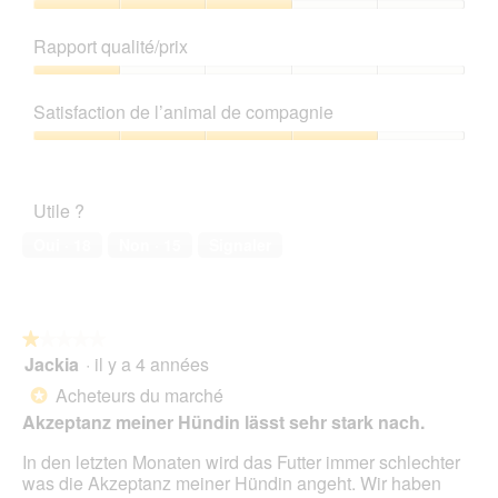
s
o
Qualité
u
C
de
Rapport qualité/prix
r
e
produit,
l
t
3
Rapport
a
t
sur
qualité/prix,
p
e
Satisfaction de l’animal de compagnie
5
1
h
a
sur
Satisfaction
o
c
5
de
t
t
l’animal
o
i
Utile ?
de
1
o
compagnie,
.
n
Oui ·
18
Non ·
15
Signaler
4
e
sur
n
5
t
r
★★★★★
★★★★★
a
Jackia
·
il y a 4 années
î
1
n
sur
Acheteurs du marché
*
e
5
Akzeptanz meiner Hündin lässt sehr stark nach.
r
étoiles.
a
In den letzten Monaten wird das Futter immer schlechter
l
was die Akzeptanz meiner Hündin angeht. Wir haben
'