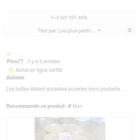
de
la
de
4.3
la
not
co
sur
not
mo
La
1–4 sur 161 avis
5.
mo
est
val
est
4
de
≡
Menu
Trier par:
Les plus pertinents
?
4
▼
sur
la
Cliq
sur
5.
not
sur
5.
le
mo
bou
est
suiv
★★★★★
★★★★★
4
pour
Plou77
·
il y a 3 années
1
mett
sur
sur
à
Achat en ligne vérifié
5.
*
jour
5
le
Abîmée
étoiles.
cont
ci-
Les boîtes étaient écrasées ouvertes donc poubelle.
des
Recommande ce produit
✘
Non