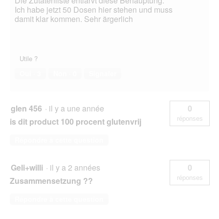
Die Zutatenliste entlarvt diese Behauptung.
Ich habe jetzt 50 Dosen hier stehen und muss
damit klar kommen. Sehr ärgerlich
Utile ?
Oui ·
3
Non ·
0
Signaler
glen 456
·
il y a une année
0
réponses
is dit product 100 procent glutenvrij
Répondre à cette question
Geli+willi
·
il y a 2 années
0
réponses
Zusammensetzung ??
Répondre à cette question