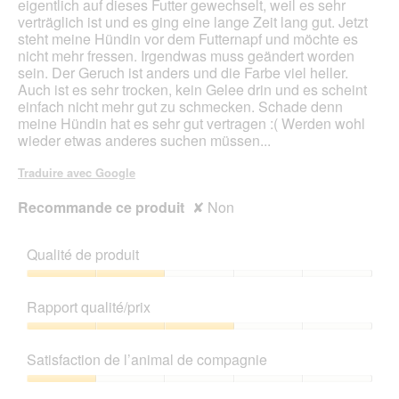
eigentlich auf dieses Futter gewechselt, weil es sehr
o
verträglich ist und es ging eine lange Zeit lang gut. Jetzt
u
steht meine Hündin vor dem Futternapf und möchte es
v
nicht mehr fressen. Irgendwas muss geändert worden
e
sein. Der Geruch ist anders und die Farbe viel heller.
r
Auch ist es sehr trocken, kein Gelee drin und es scheint
t
einfach nicht mehr gut zu schmecken. Schade denn
u
meine Hündin hat es sehr gut vertragen :( Werden wohl
r
wieder etwas anderes suchen müssen...
e
d
Traduire avec Google
'
u
Recommande ce produit
✘
Non
n
e
b
Qualité de produit
o
î
Qualité
t
de
Rapport qualité/prix
e
produit,
d
2
Rapport
e
sur
qualité/prix,
Satisfaction de l’animal de compagnie
d
5
3
i
sur
Satisfaction