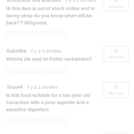
0
réponses
Hi this item is out of stock online and in
Gorey shop do you know when will be
back?? 400grams
Répondre à cette question
Sabidibe
·
il y a 3 années
0
réponses
Welche öle sind im Futter vorhanden?
Répondre à cette question
Tess44
·
il y a 3 années
0
réponses
Is this food suitable for a two year old
Cavachon with a poor appetite and a
sensitive digestion
Répondre à cette question