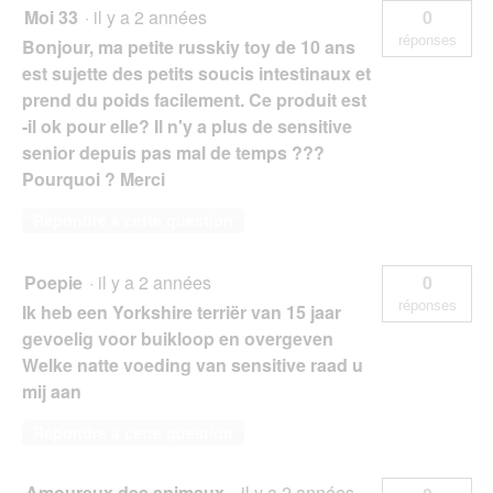
Moi 33
·
il y a 2 années
0
réponses
Bonjour, ma petite russkiy toy de 10 ans
est sujette des petits soucis intestinaux et
prend du poids facilement. Ce produit est
-il ok pour elle? Il n'y a plus de sensitive
senior depuis pas mal de temps ???
Pourquoi ? Merci
Répondre à cette question
Poepie
·
il y a 2 années
0
réponses
Ik heb een Yorkshire terriër van 15 jaar
gevoelig voor buikloop en overgeven
Welke natte voeding van sensitive raad u
mij aan
Répondre à cette question
Amoureux des animaux
·
il y a 2 années