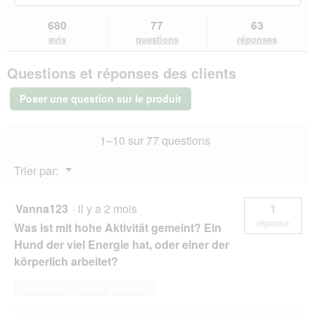
a
étoiles.
vers
les
les
b
l
Lire
les
questions
que
o
680
77
63
les
'
avis.
et
et
î
avis
avis
questions
réponses
o
sur
réponses
rép
t
u
SELECT
e
v
Questions et réponses des clients
GOLD
d
e
Sensitive
e
r
Croquettes
Poser une question sur le produit
d
Chien
t
Adulte
i
u
Maxi
a
r
1–10 sur 77 questions
Mélange
l
e
d’insectes
o
d
12
Menu
Trier par:
g
kg
'
▼
u
u
e
n
Vanna123
·
il y a 2 mois
1
.
e
réponse
Was ist mit hohe Aktivität gemeint? Ein
b
o
Hund der viel Energie hat, oder einer der
î
körperlich arbeitet?
t
e
Répondre à cette question
d
e