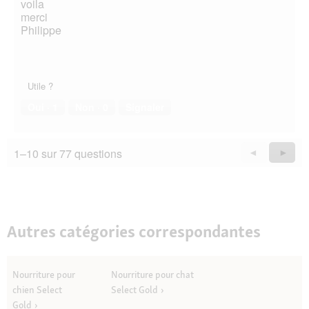
voila
merci
Philippe
Utile ?
Oui ·
1
Non ·
0
Signaler
1–10 sur 77 questions
Précédent
◄
Suiva
►
Questions
Quest
Autres catégories correspondantes
Nourriture pour
Nourriture pour chat
chien Select
Select Gold
Gold