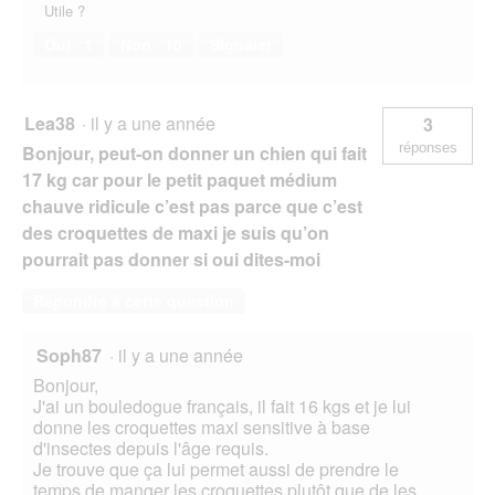
Utile ?
Oui ·
1
Non ·
10
Signaler
Lea38
·
il y a une année
3
réponses
Bonjour, peut-on donner un chien qui fait
17 kg car pour le petit paquet médium
chauve ridicule c’est pas parce que c’est
des croquettes de maxi je suis qu’on
pourrait pas donner si oui dites-moi
Répondre à cette question
Soph87
·
il y a une année
Bonjour,
J'ai un bouledogue français, il fait 16 kgs et je lui
donne les croquettes maxi sensitive à base
d'insectes depuis l'âge requis.
Je trouve que ça lui permet aussi de prendre le
temps de manger les croquettes plutôt que de les