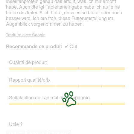
Insektenprotein genau das erfüllt, was ich mir erhofft
i
à
u
habe. Auch die tgl Tabletteneingabe habe ich auf eine
a
p
r
halbe dezimiert.!! Ich hoffe, dass es so bleibt oder noch
l
o
e
besser wird. Ich bin froh, diese Futterumstellung im
o
i
d
Augenblick vorgenommen zu haben.
g
l
'
u
s
u
Traduire avec Google
e
l
n
.
o
e
Recommande ce produit
✔
Oui
n
b
g
o
î
Qualité de produit
t
e
Qualité
d
de
Rapport qualité/prix
e
produit,
d
5
Rapport
i
sur
qualité/prix,
Satisfaction de l’animal de compagnie
a
5
5
l
sur
Satisfaction
o
5
de
g
l’animal
u
Utile ?
de
e
compagnie,
Oui ·
7
Non ·
0
Signaler