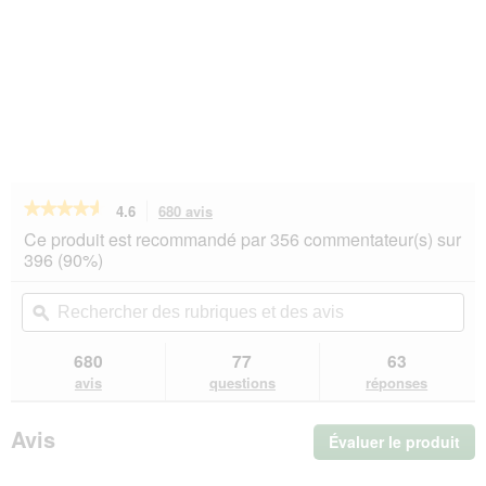
★★★★★
★★★★★
4.6
680 avis
Cette
action
4.6
Ce produit est recommandé par 356 commentateur(s) sur
sur
vous
396 (90%)
5
redirigera
étoiles.
vers
Rechercher
Rec
Lire
les
des
ϙ
de
les
avis.
rubriques
rub
avis
sur
et
et
680
77
63
SELECT
des
de
avis
questions
réponses
GOLD
avis
avi
Sensitive
Croquettes
Avis
Évaluer le produit
.
Chien
Adulte
Cet
Maxi
act