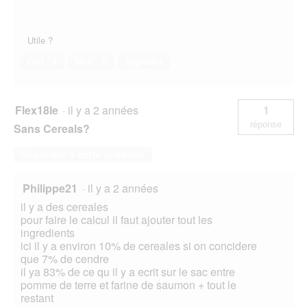
Utile ?
Oui ·
4
Non ·
0
Signaler
Flex18le
·
il y a 2 années
1
réponse
Sans Cereals?
Répondre à cette question
Philippe21
·
il y a 2 années
il y a des cereales
pour faire le calcul il faut ajouter tout les
ingredients
ici il y a environ 10% de cereales si on concidere
que 7% de cendre
il ya 83% de ce qu il y a ecrit sur le sac entre
pomme de terre et farine de saumon + tout le
restant