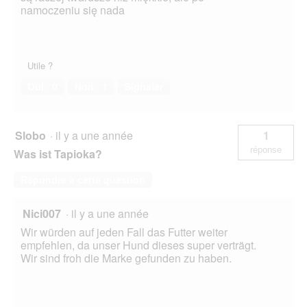
namoczeniu się nada
Utile ?
Oui ·
0
Non ·
1
Signaler
Slobo
·
il y a une année
1
réponse
Was ist Tapioka?
Répondre à cette question
Nici007
·
il y a une année
Wir würden auf jeden Fall das Futter weiter
empfehlen, da unser Hund dieses super verträgt.
Wir sind froh die Marke gefunden zu haben.