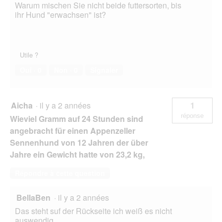
Warum mischen Sie nicht beide futtersorten, bis
ihr Hund "erwachsen" ist?
Utile ?
Oui ·
0
Non ·
0
Signaler
Aicha
·
il y a 2 années
1
réponse
Wieviel Gramm auf 24 Stunden sind
angebracht für einen Appenzeller
Sennenhund von 12 Jahren der über
Jahre ein Gewicht hatte von 23,2 kg,
Répondre à cette question
BellaBen
·
il y a 2 années
Das steht suf der Rückseite ich weiß es nicht
auswendig