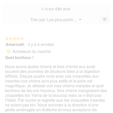
la
not
co
sur
not
mo
La
1–4 sur 680 avis
5.
mo
est
val
est
4.6
de
≡
Menu
Trier par:
Les plus pertinents
?
4
▼
sur
la
Cliq
sur
5.
not
sur
5.
le
mo
bou
est
suiv
★★★★★
★★★★★
4.6
pour
Amarnath
·
il y a 4 années
5
mett
sur
sur
à
Acheteurs du marché
5.
*
jour
5
le
Quel bonheur !
étoiles.
cont
ci-
Nous avons quatre chiens et trois d’entre eux avait
des
souvent des journées de douleurs liées à la digestion
difficile. Depuis quatre mois avec ces croquettes aux
insectes nos chiens sont plus actifs et le poils est
magnifique. Je déteste voir mes chiens malades et quel
bonheur de les voir heureux. Nos chiens mangeaient des
croquettes bio Yahra de la biocoop mais ce n’était pas
l’idéal. Par contre je regrette que les croquettes insectes
ne soient pas bio. Nous sommes à la direction d’une
grotte aménagée en Ardèche et nous acceptons les