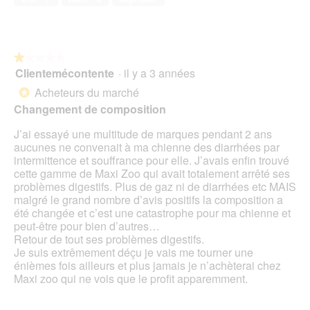
.
5
sur
5
★★★★★
★★★★★
Clientemécontente
·
il y a 3 années
1
sur
Acheteurs du marché
*
5
Changement de composition
étoiles.
J’ai essayé une multitude de marques pendant 2 ans
aucunes ne convenait à ma chienne des diarrhées par
intermittence et souffrance pour elle. J’avais enfin trouvé
cette gamme de Maxi Zoo qui avait totalement arrêté ses
problèmes digestifs. Plus de gaz ni de diarrhées etc MAIS
malgré le grand nombre d’avis positifs la composition a
été changée et c’est une catastrophe pour ma chienne et
peut-être pour bien d’autres…
Retour de tout ses problèmes digestifs.
Je suis extrêmement déçu je vais me tourner une
énièmes fois ailleurs et plus jamais je n’achèterai chez
Maxi zoo qui ne vois que le profit apparemment.