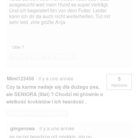
ausgesucht weil mein Hund es super verträgt.
Und ich begeistert bin von dem Futter. Leider
kann ich dir da auch nicht weiterhelfen. Tut mir
sehr leid .virle grüße Anja
Utile ?
Oui ·
0
Non ·
2
Signaler
Mimi123456
·
il y a une année
5
réponses
Czy ta karma nadaje się dla dużego psa,
ale SENIORA (9lat) ? Chodzi mi głównie o
wielkość krokietów i ich twardość .
Répondre à cette question
gingerowa
·
il y a une année
są raczej twardsze niż miękkie, ale po