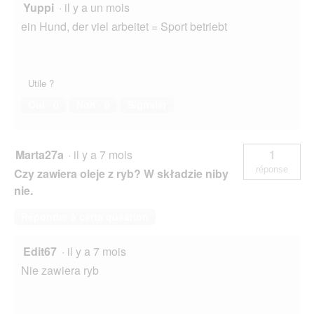
d
Yuppi
·
il y a un mois
i
ein Hund, der viel arbeitet = Sport betriebt
a
l
o
g
Utile ?
u
e
Oui ·
0
Non ·
0
Signaler
.
Marta27a
·
il y a 7 mois
1
réponse
Czy zawiera oleje z ryb? W składzie niby
nie.
Répondre à cette question
Edit67
·
il y a 7 mois
Nie zawiera ryb