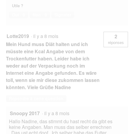
Utile ?
Oui ·
0
Non ·
0
Signaler
Lotte2019
·
il y a 8 mois
2
réponses
Mein Hund muss Diät halten und ich
müsste eine Kcal Angabe von dem
Trockenfutter haben. Leider habe ich
weder auf der Verpackung noch im
Internet eine Angabe gefunden. Es wäre
toll, wenn sie mir diese zukommen lassen
könnten. Viele Grüße Nadine
Répondre à cette question
Snoopy 2017
·
il y a 8 mois
Hallo Nadine, das stimmt du hast recht da gibt es
keine Angaben. Man muss das selber errechnen
. Das ust echt doof . Ich selber habe das Futter