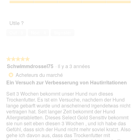
,
a
o
sur
'
Satisfaction
u
c
î
5
o
de
n
t
t
u
l’animal
e
i
e
Utile ?
v
de
J
o
d
e
compagnie,
a
n
Oui ·
5
Non ·
4
Signaler
e
r
5
c
e
d
t
sur
k
n
i
u
5
R
t
a
r
u
r
l
e
★★★★★
★★★★★
s
a
o
d
Schwimmdrossel75
·
il y a 3 années
s
î
5
g
'
e
n
sur
Acheteurs du marché
u
*
u
l
e
5
e
Ein Versuch zur Verbesserung von Hautirritationen
n
A
r
étoiles.
.
e
u
a
Seit 3 Wochen bekommt unser Hund nun dieses
b
s
l
Trockenfutter. Es ist ein Versuche, nachdem der Hund
o
t
'
lange gebarft wurde und anscheinend irgendetwas nicht
î
r
o
vertragen hat. Seit langer Zeit bekommt der Hund
t
a
u
Allergietabletten. Dieses Select Gold Sensitiv bekommt
e
l
v
sie nun seit eben diesen 3 Wochen , und ich habe das
d
i
e
Gefühl, dass sich der Hund nicht mehr soviel kratzt. Also
e
e
r
gehe ich davon aus, dass das Trockenfutter mit
d
n
t