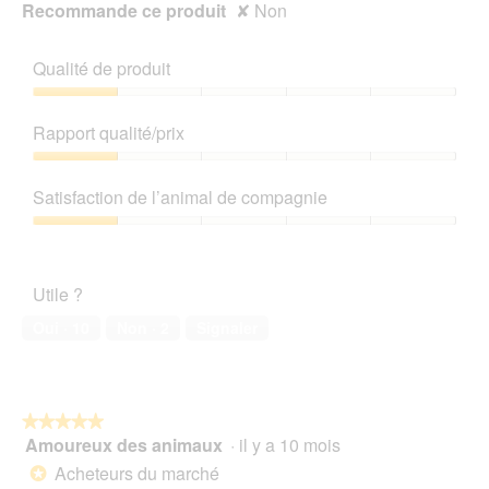
Recommande ce produit
✘
Non
Qualité de produit
Qualité
de
Rapport qualité/prix
produit,
1
Rapport
sur
qualité/prix,
Satisfaction de l’animal de compagnie
5
1
sur
Satisfaction
5
de
l’animal
Utile ?
de
compagnie,
Oui ·
10
Non ·
2
Signaler
1
sur
5
★★★★★
★★★★★
Amoureux des animaux
·
il y a 10 mois
5
sur
Acheteurs du marché
*
5