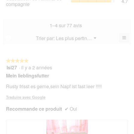
4.7
val
de
compagnie
mo
val
de
l’a
est
de
la
de
4.6
la
not
co
sur
not
mo
La
1–4 sur 77 avis
5.
mo
est
val
est
4.6
de
≡
Menu
Trier par:
Les plus pertinents
?
4.1
▼
sur
la
Cliq
sur
5.
not
sur
5.
le
mo
bou
est
suiv
★★★★★
★★★★★
4.7
pour
Isi27
·
il y a 2 années
5
mett
sur
sur
à
Mein lieblingsfutter
5.
jour
5
le
étoiles.
Rusty frisst es gerne,sein Napf ist fast leer !!!!!
cont
ci-
des
Traduire avec Google
Recommande ce produit
✔
Oui