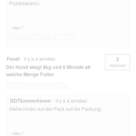
Pozdrawiam:)
Utile ?
Oui ·
1
Non ·
0
Signaler
Fendi
·
il y a 4 années
2
réponses
Der Hund wiegt 8kg und 6 Monate alt
welche Menge Futter
Répondre à cette question
DDTbremerhaven
·
il y a 4 années
Stehe hinten auf der Pack auf die Packung.
Utile ?