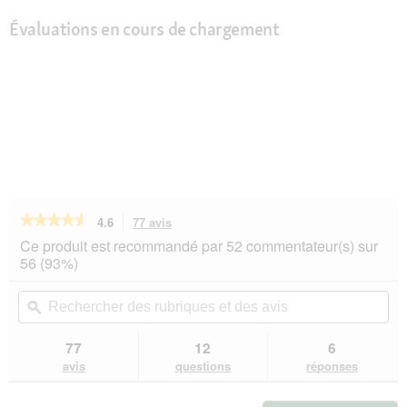
Évaluations en cours de chargement
★★★★★
★★★★★
4.6
77 avis
Cette
action
4.6
Ce produit est recommandé par 52 commentateur(s) sur
sur
vous
56 (93%)
5
redirigera
étoiles.
vers
Rechercher
Rec
Lire
les
des
ϙ
de
les
avis.
rubriques
rub
avis
sur
et
et
77
12
6
SELECT
des
de
avis
questions
réponses
GOLD
avis
avi
Sensitive
Croquettes