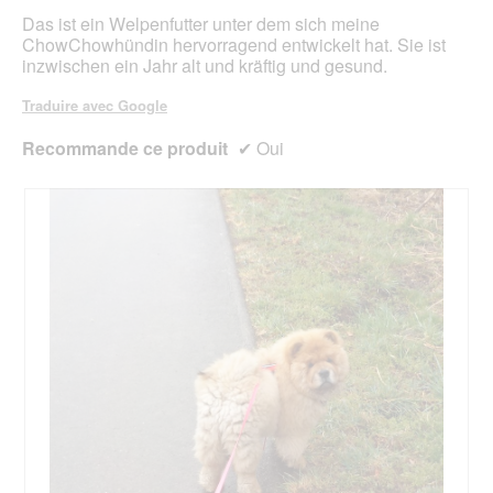
.
e
a
Das ist ein Welpenfutter unter dem sich meine
b
l
ChowChowhündin hervorragend entwickelt hat. Sie ist
o
'
inzwischen ein Jahr alt und kräftig und gesund.
î
o
t
u
Traduire avec Google
e
v
d
e
Recommande ce produit
✔
Oui
e
r
d
t
i
u
a
r
l
e
o
d
g
'
u
u
e
n
.
e
b
o
î
t
e
d
e