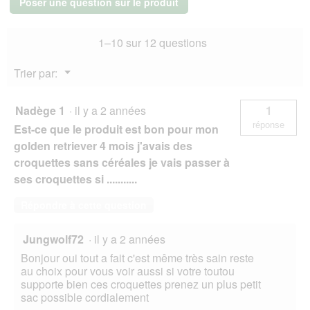
Poser une question sur le produit
Chiot
t
Medium
u
Mélange
r
1–10 sur 12 questions
d’insectes
e
4
d
kg
Menu
Trier par:
'
▼
u
n
Nadège 1
·
il y a 2 années
1
e
réponse
Est-ce que le produit est bon pour mon
b
o
golden retriever 4 mois j'avais des
î
croquettes sans céréales je vais passer à
t
ses croquettes si ...........
e
d
Répondre à cette question
e
d
i
Jungwolf72
·
il y a 2 années
a
Bonjour oui tout a fait c'est même très sain reste
l
au choix pour vous voir aussi si votre toutou
o
supporte bien ces croquettes prenez un plus petit
g
sac possible cordialement
u