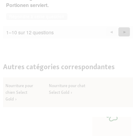
Portionen serviert.
Répondre à cette question
1–10 sur 12 questions
Précédent
◄
Suiva
►
Questions
Quest
Autres catégories correspondantes
Nourriture pour
Nourriture pour chat
chien Select
Select Gold
Gold