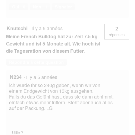
Oui ·
0
Non ·
1
Signaler
Knutschi
·
il y a 5 années
2
réponses
Meine French Bulldog hat zur Zeit 7.5 kg
Gewicht und ist 5 Monate alt. Wie hoch ist
die Tagesration von diesem Futter.
Répondre à cette question
N234
·
il y a 5 années
Ich würde ihr so 240g geben, wenn wir von
einem Endgewicht von 13kg ausgehen.
Falls du das Gefühl hast, dass sie dann abnimmt,
einfach etwas mehr füttern. Steht aber auch alles
auf der Packung. LG
Utile ?