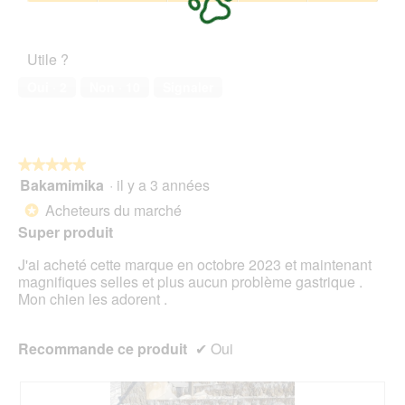
sur
'
Satisfaction
o
c
5
o
de
t
t
u
l’animal
o
i
Utile ?
v
de
2
o
e
compagnie,
.
n
Oui ·
2
Non ·
10
Signaler
r
5
e
t
sur
n
u
5
t
r
r
e
★★★★★
★★★★★
a
d
Bakamimika
·
il y a 3 années
î
5
'
n
sur
Acheteurs du marché
*
u
e
5
Super produit
n
r
étoiles.
e
a
J'ai acheté cette marque en octobre 2023 et maintenant
b
l
magnifiques selles et plus aucun problème gastrique .
o
'
Mon chien les adorent .
î
o
t
u
e
v
Recommande ce produit
✔
Oui
d
e
e
r
d
t
i