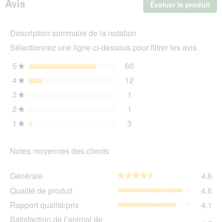
Avis
Évaluer le produit
.
Chiot
Medium
Cet
Mélange
act
d’insectes
Description sommaire de la notation
ent
4
l'o
kg
Sélectionnez une ligne ci-dessous pour filtrer les avis.
d'u
boî
5
étoiles
60
60 avis avec 5 étoiles.
Sélectionnez pour filtrer 
★
de
4
étoiles
12
dia
12 avis avec 4 étoiles.
Sélectionnez pour filtrer 
★
3
étoiles
1
1 avis avec 3 étoiles.
Sélectionnez pour filtrer l
★
2
étoiles
1
1 avis avec 2 étoiles.
Sélectionnez pour filtrer l
★
1
étoiles
3
3 avis avec 1 étoile.
Sélectionnez pour filtrer l
★
Notes moyennes des clients
Gén
Générale
4.6
★★★★★
★★★★★
La
Qua
Qualité de produit
4.6
val
de
de
Rap
Rapport qualité/prix
4.1
pro
la
qua
La
Sat
Satisfaction de l’animal de
not
La