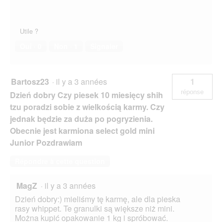
e
.
Utile ?
Oui ·
0
Non ·
1
Signaler
Bartosz23
·
il y a 3 années
1
réponse
Dzień dobry Czy piesek 10 miesięcy shih
tzu poradzi sobie z wielkością karmy. Czy
jednak będzie za duża po pogryzienia.
Obecnie jest karmiona select gold mini
Junior Pozdrawiam
Répondre à cette question
MagZ
·
il y a 3 années
Dzień dobry:) mieliśmy tę karmę, ale dla pieska
rasy whippet. Te granulki są większe niż mini.
Można kupić opakowanie 1 kg i spróbować.