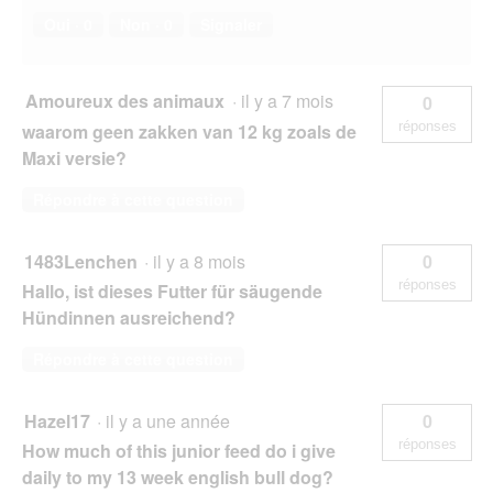
Oui ·
0
Non ·
0
Signaler
Amoureux des animaux
·
il y a 7 mois
0
réponses
waarom geen zakken van 12 kg zoals de
Maxi versie?
Répondre à cette question
1483Lenchen
·
il y a 8 mois
0
réponses
Hallo, ist dieses Futter für säugende
Hündinnen ausreichend?
Répondre à cette question
Hazel17
·
il y a une année
0
réponses
How much of this junior feed do i give
daily to my 13 week english bull dog?