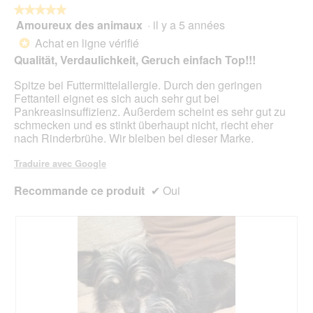
est
suiv
★★★★★
★★★★★
4.6
pour
Amoureux des animaux
·
il y a 5 années
5
mett
sur
sur
à
Achat en ligne vérifié
5.
*
jour
5
Qualität, Verdaulichkeit, Geruch einfach Top!!!
le
étoiles.
cont
ci-
Spitze bei Futtermittelallergie. Durch den geringen
des
Fettanteil eignet es sich auch sehr gut bei
Pankreasinsuffizienz. Außerdem scheint es sehr gut zu
schmecken und es stinkt überhaupt nicht, riecht eher
nach Rinderbrühe. Wir bleiben bei dieser Marke.
Traduire avec Google
Recommande ce produit
✔
Oui