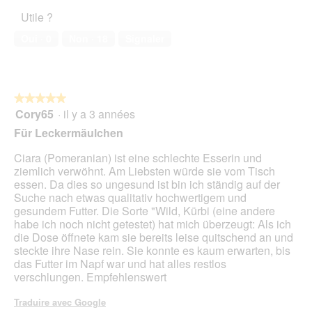
l’animal
C
i
Utile ?
de
a
o
compagnie,
n
n
Oui ·
0
Non ·
18
Signaler
5
i
e
sur
s
n
5
t
r
★★★★★
★★★★★
a
Cory65
·
il y a 3 années
î
5
n
sur
Für Leckermäulchen
e
5
r
étoiles.
Ciara (Pomeranian) ist eine schlechte Esserin und
a
ziemlich verwöhnt. Am Liebsten würde sie vom Tisch
l
essen. Da dies so ungesund ist bin ich ständig auf der
'
Suche nach etwas qualitativ hochwertigem und
o
gesundem Futter. Die Sorte "Wild, Kürbi (eine andere
u
habe ich noch nicht getestet) hat mich überzeugt: Als ich
v
die Dose öffnete kam sie bereits leise quitschend an und
e
steckte ihre Nase rein. Sie konnte es kaum erwarten, bis
r
das Futter im Napf war und hat alles restlos
t
verschlungen. Empfehlenswert
u
r
Traduire avec Google