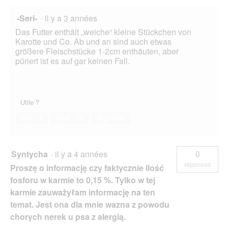
-Seri-
·
il y a 3 années
Das Futter enthält „weiche“ kleine Stückchen von
Karotte und Co. Ab und an sind auch etwas
größere Fleischstücke 1-2cm enthäuten, aber
püriert ist es auf gar keinen Fall.
Utile ?
Oui ·
1
Non ·
20
Signaler
Syntycha
·
il y a 4 années
0
réponses
Proszę o informację czy faktycznie ilość
fosforu w karmie to 0,15 %. Tylko w tej
karmie zauważyłam informację na ten
temat. Jest ona dla mnie wazna z powodu
chorych nerek u psa z alergią.