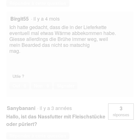
Répondre à cette question
Birgit55
·
il y a 4 mois
Ich hatte gedacht, dass die in der Lieferkette
eventuell mal etwas Wärme abbekommen habe.
Giesse allerdings die Brühe immer weg, weil
mein Bearded das nicht so matschig
mag.
Utile ?
Oui ·
0
Non ·
0
Signaler
Sanybanani
·
il y a 3 années
3
réponses
Hallo, ist das Nassfutter mit Fleischstücke
oder püriert?
Répondre à cette question