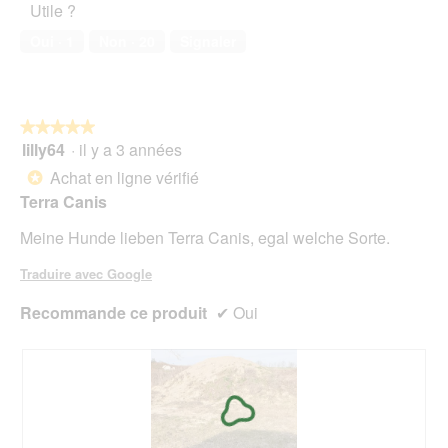
Utile ?
de
1
o
compagnie,
.
n
Oui ·
1
Non ·
20
Signaler
5
e
sur
n
5
t
r
★★★★★
★★★★★
a
lilly64
·
il y a 3 années
î
5
n
sur
Achat en ligne vérifié
*
e
5
Terra Canis
r
étoiles.
a
Meine Hunde lieben Terra Canis, egal welche Sorte.
l
'
Traduire avec Google
o
u
Recommande ce produit
✔
Oui
v
e
r
t
u
r
e