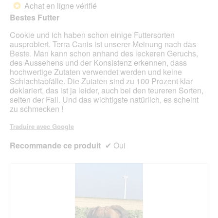
c
n
Achat en ligne vérifié
*
u
h
e
5
Bestes Futter
n
:
r
étoiles.
e
)
a
Cookie und ich haben schon einige Futtersorten
b
)
l
ausprobiert. Terra Canis ist unserer Meinung nach das
o
'
Beste. Man kann schon anhand des leckeren Geruchs,
î
o
des Aussehens und der Konsistenz erkennen, dass
t
u
hochwertige Zutaten verwendet werden und keine
e
v
Schlachtabfälle. Die Zutaten sind zu 100 Prozent klar
d
e
deklariert, das ist ja leider, auch bei den teureren Sorten,
e
r
selten der Fall. Und das wichtigste natürlich, es scheint
d
t
zu schmecken !
i
u
a
r
Traduire avec Google
l
e
o
d
Recommande ce produit
✔
Oui
g
'
u
u
e
n
.
e
b
o
î
t