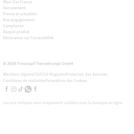
Maxi Zoo France
Recrutement
Presse et actualités
Nos engagements
Compliance
Rappel produit
Déclaration sur l’accessibilité
© 2026 Fressnapf Tiernahrungs GmbH
Mentions légales
CGV
CGV Magasins
Protection des données
Conditions de résiliation
Paramètres des Cookies
Les prix indiqués sont uniquement valables pour la boutique en ligne
Maxi Zoo en France de Fressnapf Tiernahrungs GmbH ; Tous les prix sont
indiqués en EUROS TTC ( TVA incluse). Nous tenons à préciser que notre
assortiment en ligne peut différer de l’assortiment de nos magasins
locaux.
Notes supplémentaires (*,**)
* Les bons d’achat sont valables