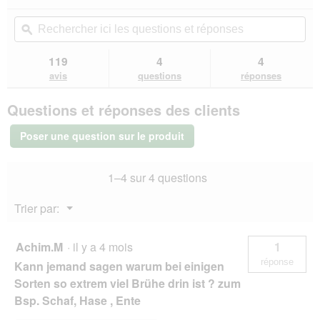
action
4.6
sur
vous
Rechercher
Rec
5
redirigera
ici
ϙ
ici
étoiles.
vers
les
les
Lire
les
questions
que
119
4
4
les
avis.
et
et
avis
avis
questions
réponses
sur
réponses
rép
Terra
Questions et réponses des clients
Canis
Classic
Adult
Poser une question sur le produit
6 x 800 g
Veau
au
1–4 sur 4 questions
millet,
concombre,
melon
Menu
Trier par:
jaune
▼
et
ail
des
Achim.M
·
il y a 4 mois
1
ours
réponse
Kann jemand sagen warum bei einigen
Sorten so extrem viel Brühe drin ist ? zum
Bsp. Schaf, Hase , Ente