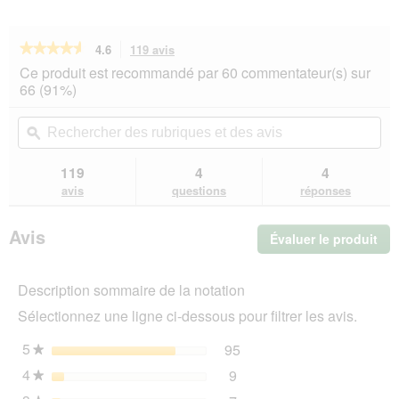
★★★★★
★★★★★
4.6
119 avis
Cette
action
4.6
Ce produit est recommandé par 60 commentateur(s) sur
sur
vous
66 (91%)
5
redirigera
étoiles.
vers
Rechercher
Rec
Lire
les
des
ϙ
de
les
avis.
rubriques
rub
avis
sur
et
et
119
4
4
Terra
des
de
avis
questions
réponses
Canis
avis
avi
Classic
Adult
Avis
Évaluer le produit
.
6 x 800 g
Veau
Cet
au
act
millet,
Description sommaire de la notation
ent
concombre,
l'o
melon
Sélectionnez une ligne ci-dessous pour filtrer les avis.
d'u
jaune
et
boî
5
étoiles
95
95 avis avec 5 étoiles.
Sélectionnez pour filtrer 
★
ail
de
des
4
étoiles
9
dia
9 avis avec 4 étoiles.
Sélectionnez pour filtrer l
★
ours