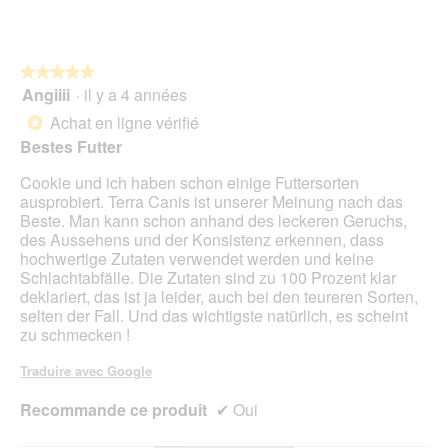
t
sur
k
n
u
5
e
t
r
n
r
e
★★★★★
★★★★★
s
a
d
Angiiii
·
il y a 4 années
i
î
5
'
c
n
sur
Achat en ligne vérifié
*
u
h
e
5
Bestes Futter
n
:
r
étoiles.
e
)
a
Cookie und ich haben schon einige Futtersorten
b
)
l
ausprobiert. Terra Canis ist unserer Meinung nach das
o
'
Beste. Man kann schon anhand des leckeren Geruchs,
î
o
des Aussehens und der Konsistenz erkennen, dass
t
u
hochwertige Zutaten verwendet werden und keine
e
v
Schlachtabfälle. Die Zutaten sind zu 100 Prozent klar
d
e
deklariert, das ist ja leider, auch bei den teureren Sorten,
e
r
selten der Fall. Und das wichtigste natürlich, es scheint
d
t
zu schmecken !
i
u
a
r
Traduire avec Google
l
e
o
d
Recommande ce produit
✔
Oui
g
'
u
u