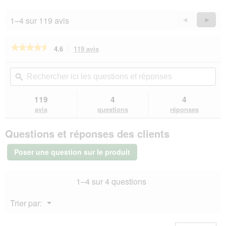
g
sur
u
5
1–4 sur 119 avis
Précédent
◄
Suiva
►
e
Reviews
Revie
.
★★★★★
★★★★★
4.6
119 avis
Cette
action
4.6
sur
vous
Rechercher
Rec
5
redirigera
ici
ϙ
ici
étoiles.
vers
les
les
Lire
les
questions
que
119
4
4
les
avis.
et
et
avis
avis
questions
réponses
sur
réponses
rép
Terra
Questions et réponses des clients
Canis
Classic
Adult
Poser une question sur le produit
Poulet
aux
tomates,
1–4 sur 4 questions
amarante
et
basilic
Menu
Trier par:
6x800
▼
g