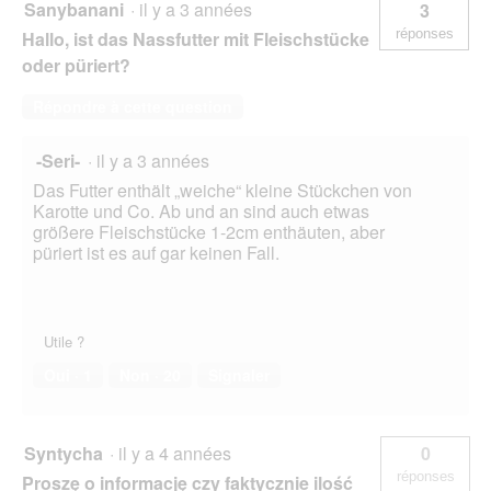
Sanybanani
·
il y a 3 années
3
réponses
Hallo, ist das Nassfutter mit Fleischstücke
oder püriert?
Répondre à cette question
-Seri-
·
il y a 3 années
Das Futter enthält „weiche“ kleine Stückchen von
Karotte und Co. Ab und an sind auch etwas
größere Fleischstücke 1-2cm enthäuten, aber
püriert ist es auf gar keinen Fall.
Utile ?
Oui ·
1
Non ·
20
Signaler
Syntycha
·
il y a 4 années
0
réponses
Proszę o informację czy faktycznie ilość