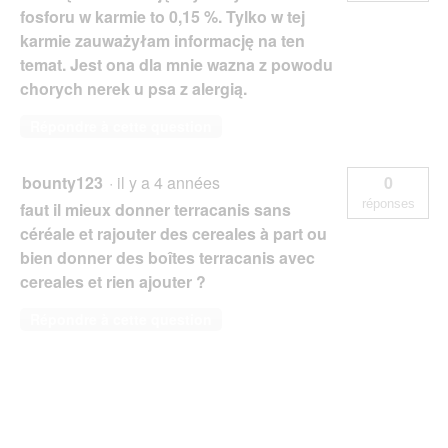
fosforu w karmie to 0,15 %. Tylko w tej
karmie zauważyłam informację na ten
temat. Jest ona dla mnie wazna z powodu
chorych nerek u psa z alergią.
Répondre à cette question
bounty123
·
il y a 4 années
0
réponses
faut il mieux donner terracanis sans
céréale et rajouter des cereales à part ou
bien donner des boîtes terracanis avec
cereales et rien ajouter ?
Répondre à cette question