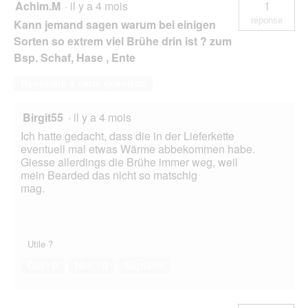
Achim.M
·
il y a 4 mois
1
réponse
Kann jemand sagen warum bei einigen
Sorten so extrem viel Brühe drin ist ? zum
Bsp. Schaf, Hase , Ente
Répondre à cette question
Birgit55
·
il y a 4 mois
Ich hatte gedacht, dass die in der Lieferkette
eventuell mal etwas Wärme abbekommen habe.
Giesse allerdings die Brühe immer weg, weil
mein Bearded das nicht so matschig
mag.
Utile ?
Oui ·
0
Non ·
0
Signaler