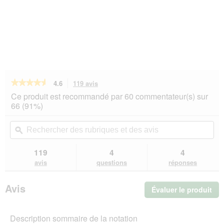
★★★★★
★★★★★
4.6
119 avis
Cette
action
4.6
Ce produit est recommandé par 60 commentateur(s) sur
sur
vous
66 (91%)
5
redirigera
étoiles.
vers
Rechercher
Rec
Lire
les
des
ϙ
de
les
avis.
rubriques
rub
avis
sur
et
et
119
4
4
Terra
des
de
avis
questions
réponses
Canis
avis
avi
Classic
Adult
Avis
Évaluer le produit
.
Poulet
aux
Cet
tomates,
act
amarante
Description sommaire de la notation
ent
et