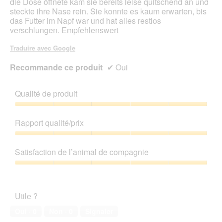
die Dose öffnete kam sie bereits leise quitschend an und
e
steckte ihre Nase rein. Sie konnte es kaum erwarten, bis
r
das Futter im Napf war und hat alles restlos
t
verschlungen. Empfehlenswert
u
r
Traduire avec Google
e
d
Recommande ce produit
✔
Oui
'
u
n
Qualité de produit
e
Qualité
b
de
o
Rapport qualité/prix
produit,
î
5
Rapport
t
sur
qualité/prix,
e
Satisfaction de l’animal de compagnie
5
5
d
sur
e
Satisfaction
5
d
de
i
l’animal
Utile ?
a
de
l
compagnie,
Oui ·
0
Non ·
0
Signaler
o
5