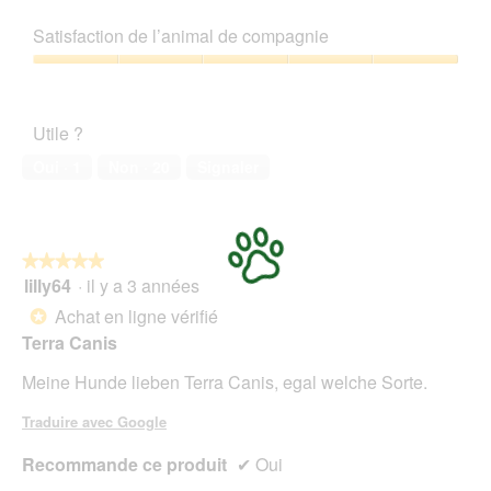
5
Rapport
a
t
sur
qualité/prix,
p
e
Satisfaction de l’animal de compagnie
5
5
h
a
sur
Satisfaction
o
c
5
de
t
t
l’animal
o
i
Utile ?
de
1
o
compagnie,
.
n
Oui ·
1
Non ·
20
Signaler
5
e
sur
n
5
t
r
★★★★★
★★★★★
a
lilly64
·
il y a 3 années
î
5
n
sur
Achat en ligne vérifié
*
e
5
Terra Canis
r
étoiles.
a
Meine Hunde lieben Terra Canis, egal welche Sorte.
l
'
Traduire avec Google
o
u
Recommande ce produit
✔
Oui
v