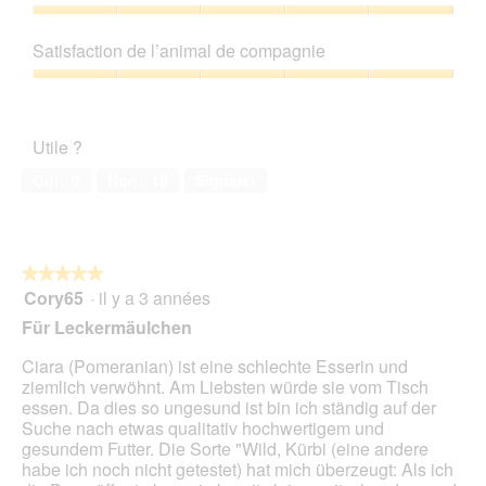
produit,
n
t
u
5
Rapport
T
t
e
sur
qualité/prix,
e
e
Satisfaction de l’animal de compagnie
.
5
5
r
a
sur
Satisfaction
r
c
5
de
a
t
l’animal
C
i
Utile ?
de
a
o
compagnie,
n
n
Oui ·
0
Non ·
18
Signaler
5
i
e
sur
s
n
5
t
r
★★★★★
★★★★★
a
Cory65
·
il y a 3 années
î
5
n
sur
Für Leckermäulchen
e
5
r
étoiles.
Ciara (Pomeranian) ist eine schlechte Esserin und
a
ziemlich verwöhnt. Am Liebsten würde sie vom Tisch
l
essen. Da dies so ungesund ist bin ich ständig auf der
'
Suche nach etwas qualitativ hochwertigem und
o
gesundem Futter. Die Sorte "Wild, Kürbi (eine andere
u
habe ich noch nicht getestet) hat mich überzeugt: Als ich
v