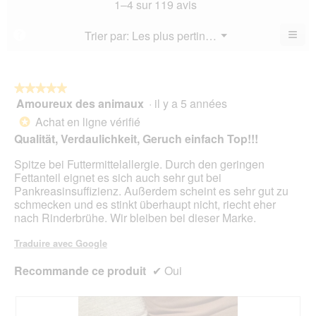
mo
La
1–4 sur 119 avis
5.
mo
est
val
est
4.7
de
≡
Menu
Trier par:
Les plus pertinents
?
4.2
▼
sur
la
Cliq
sur
5.
not
sur
5.
le
mo
bou
est
suiv
★★★★★
★★★★★
4.6
pour
Amoureux des animaux
·
il y a 5 années
5
mett
sur
sur
à
Achat en ligne vérifié
5.
*
jour
5
Qualität, Verdaulichkeit, Geruch einfach Top!!!
le
étoiles.
cont
ci-
Spitze bei Futtermittelallergie. Durch den geringen
des
Fettanteil eignet es sich auch sehr gut bei
Pankreasinsuffizienz. Außerdem scheint es sehr gut zu
schmecken und es stinkt überhaupt nicht, riecht eher
nach Rinderbrühe. Wir bleiben bei dieser Marke.
Traduire avec Google
Recommande ce produit
✔
Oui