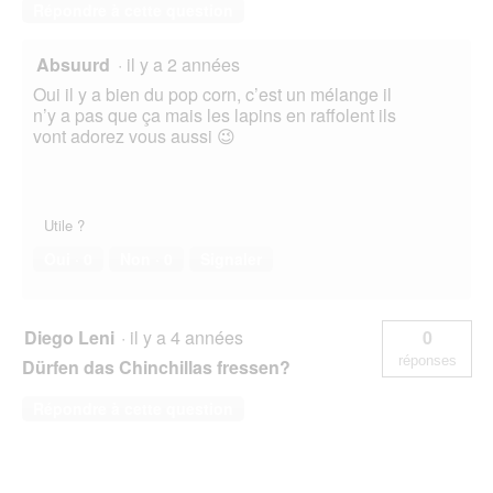
Répondre à cette question
Absuurd
·
il y a 2 années
Oui il y a bien du pop corn, c’est un mélange il
n’y a pas que ça mais les lapins en raffolent ils
vont adorez vous aussi 😉
Utile ?
Oui ·
0
Non ·
0
Signaler
Diego Leni
·
il y a 4 années
0
réponses
Dürfen das Chinchillas fressen?
Répondre à cette question