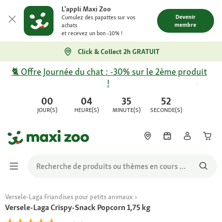
L'appli Maxi Zoo
Devenir
Cumulez des papattes sur vos
membre
achats
et recevez un bon -10% !
Click & Collect 2h GRATUIT
🐈 Offre Journée du chat : -30% sur le 2ème produit
!
00
04
35
52
JOUR(S)
HEURE(S)
MINUTE(S)
SECONDE(S)
Versele-Laga Friandises pour petits animaux
Versele-Laga Crispy-Snack Popcorn 1,75 kg