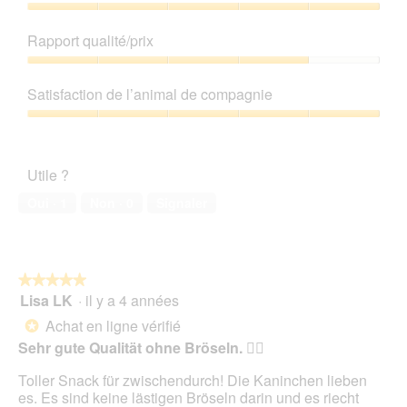
'
Qualité
u
de
Rapport qualité/prix
n
produit,
e
5
Rapport
b
sur
qualité/prix,
Satisfaction de l’animal de compagnie
o
5
4
î
sur
Satisfaction
t
5
de
e
l’animal
d
Utile ?
de
e
compagnie,
Oui ·
1
Non ·
0
Signaler
d
5
i
sur
a
5
l
o
★★★★★
★★★★★
g
Lisa LK
·
il y a 4 années
5
u
sur
e
Achat en ligne vérifié
*
5
.
Sehr gute Qualität ohne Bröseln. 👍🏻
étoiles.
Toller Snack für zwischendurch! Die Kaninchen lieben
es. Es sind keine lästigen Bröseln darin und es riecht