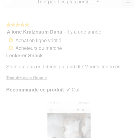
≡
Menu
Trier par:
Les plus pertinents
?
4.8
▼
sur
la
Cliq
sur
5.
not
sur
5.
le
mo
bou
est
suiv
★★★★★
★★★★★
5
pour
A ione Kratzbaum Dana
·
il y a une année
5
mett
sur
sur
à
Achat en ligne vérifié
5.
*
jour
5
le
Acheteurs du marché
*
étoiles.
cont
Leckerer Snack
ci-
des
Sieht gut aus und riecht gut und die Meeris lieben es.
Traduire avec Google
Recommande ce produit
✔
Oui