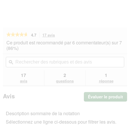
★★★★★
★★★★★
4.7
17 avis
Cette
action
4.7
Ce produit est recommandé par 6 commentateur(s) sur 7
sur
vous
(86%)
5
redirigera
étoiles.
vers
Rechercher
Rec
Lire
les
des
ϙ
de
les
avis.
rubriques
rub
avis
sur
et
et
17
2
1
Versele-
des
de
avis
questions
réponse
Laga
avis
avi
Crispy-
Snack
Avis
Évaluer le produit
.
Popcorn
1,75
Cet
kg
act
Description sommaire de la notation
ent
l'o
Sélectionnez une ligne ci-dessous pour filtrer les avis.
d'u
boî