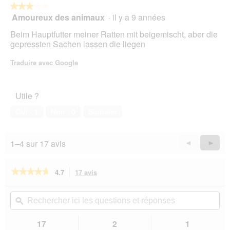
★★★★★
★★★★★
Amoureux des animaux
·
il y a 9 années
3
sur
Beim Hauptfutter meiner Ratten mit beigemischt, aber die
5
gepressten Sachen lassen die liegen
étoiles.
Traduire avec Google
Utile ?
Oui ·
1
Non ·
0
Signaler
1–4 sur 17 avis
Précédent
◄
Suiva
►
Reviews
Revie
★★★★★
★★★★★
4.7
17 avis
Cette
action
4.7
sur
vous
Rechercher
Rec
5
redirigera
ici
ϙ
ici
étoiles.
vers
les
les
Lire
les
questions
que
17
2
1
les