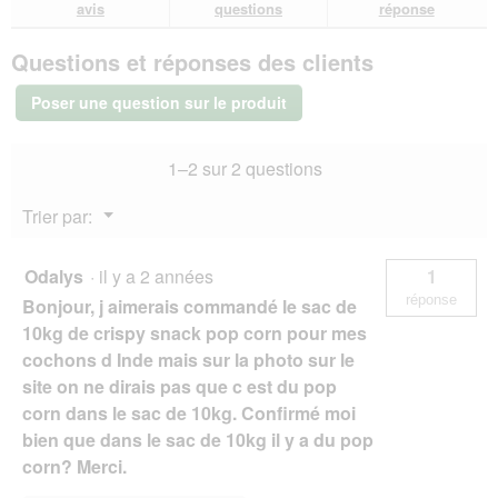
avis.
et
et
avis
avis
questions
réponse
sur
réponses
rép
Versele-
Questions et réponses des clients
Laga
Crispy-
Snack
Poser une question sur le produit
Popcorn
1,75
kg
1–2 sur 2 questions
Menu
Trier par:
▼
Odalys
·
il y a 2 années
1
réponse
Bonjour, j aimerais commandé le sac de
10kg de crispy snack pop corn pour mes
cochons d Inde mais sur la photo sur le
site on ne dirais pas que c est du pop
corn dans le sac de 10kg. Confirmé moi
bien que dans le sac de 10kg il y a du pop
corn? Merci.