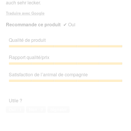
auch sehr lecker.
Traduire avec Google
Recommande ce produit
✔
Oui
Qualité de produit
Qualité
de
Rapport qualité/prix
produit,
5
Rapport
sur
qualité/prix,
Satisfaction de l’animal de compagnie
5
5
sur
Satisfaction
5
de
l’animal
Utile ?
de
compagnie,
Oui ·
1
Non ·
0
Signaler
5
sur
5