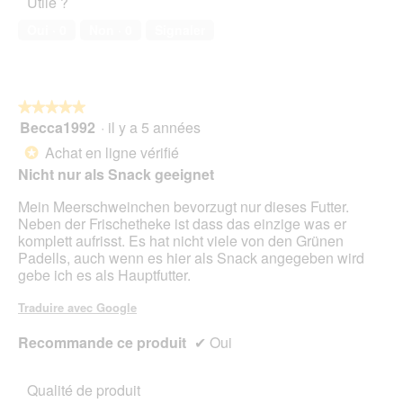
Utile ?
de
1
o
compagnie,
.
n
Oui ·
0
Non ·
0
Signaler
5
e
sur
n
5
t
r
★★★★★
★★★★★
a
Becca1992
·
il y a 5 années
î
5
n
sur
Achat en ligne vérifié
*
e
5
Nicht nur als Snack geeignet
r
étoiles.
a
Mein Meerschweinchen bevorzugt nur dieses Futter.
l
Neben der Frischetheke ist dass das einzige was er
'
komplett aufrisst. Es hat nicht viele von den Grünen
o
Padells, auch wenn es hier als Snack angegeben wird
u
gebe ich es als Hauptfutter.
v
e
Traduire avec Google
r
t
Recommande ce produit
✔
Oui
u
r
e
Qualité de produit
d