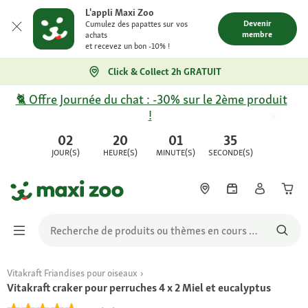
L'appli Maxi Zoo
Devenir
Cumulez des papattes sur vos
membre
achats
et recevez un bon -10% !
Click & Collect 2h GRATUIT
🐈 Offre Journée du chat : -30% sur le 2ème produit
!
02
20
01
35
JOUR(S)
HEURE(S)
MINUTE(S)
SECONDE(S)
Vitakraft Friandises pour oiseaux
Vitakraft craker pour perruches 4 x 2 Miel et eucalyptus