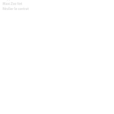
Maxi Zoo Vet
Résilier le contrat
Vos avantages
Retrait en Click & Collect
Service client gratuit
Paiement sécurisé (SSL)
Retour offert sous 30 jours
Les marques exclusives Maxi Zoo
Maxi Zoo friends
Nos magasins
Trouver un magasin
Services dans nos magasins
Ouvertures
Contact
CGV Magasins