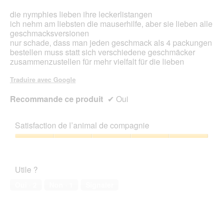
a
die nymphies lieben ihre leckerlistangen
l
ich nehm am liebsten die mauserhilfe, aber sie lieben alle
'
geschmacksversionen
o
nur schade, dass man jeden geschmack als 4 packungen
u
bestellen muss statt sich verschiedene geschmäcker
v
zusammenzustellen für mehr vielfalt für die lieben
e
r
Traduire avec Google
t
u
Recommande ce produit
✔
Oui
r
e
d
Satisfaction de l’animal de compagnie
'
u
Satisfaction
n
de
e
l’animal
b
Utile ?
de
o
compagnie,
Oui ·
2
Non ·
1
Signaler
î
5
t
sur
e
5
d