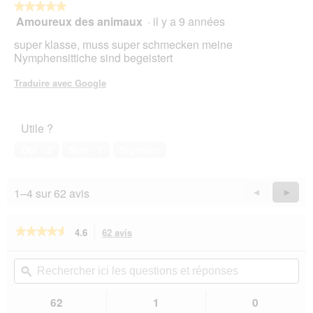
e
★★★★★
★★★★★
d
Amoureux des animaux
·
il y a 9 années
5
i
sur
a
super klasse, muss super schmecken meine
5
l
Nymphensittiche sind begeistert
étoiles.
o
g
Traduire avec Google
u
e
.
Utile ?
Oui ·
2
Non ·
1
Signaler
1–4 sur 62 avis
Précédent
◄
Suiva
►
Reviews
Revie
★★★★★
★★★★★
4.6
62 avis
Cette
action
4.6
sur
vous
Rechercher
Rec
5
redirigera
ici
ϙ
ici
étoiles.
vers
les
les
Lire
les
questions
que
62
1
0
les
avis.
et
et
avis