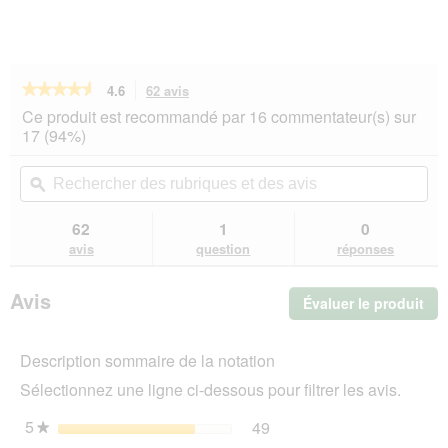
★★★★★
★★★★★
4.6
62 avis
Cette
action
4.6
Ce produit est recommandé par 16 commentateur(s) sur
sur
vous
17 (94%)
5
redirigera
étoiles.
vers
Rechercher
Rec
Lire
les
des
ϙ
de
les
avis.
rubriques
rub
avis
sur
et
et
62
1
0
Vitakraft
des
de
avis
question
réponses
craker
avis
avi
pour
perruches
Avis
Évaluer le produit
.
4 x
2
Cet
Miel
act
et
Description sommaire de la notation
ent
eucalyptus
l'o
Sélectionnez une ligne ci-dessous pour filtrer les avis.
d'u
boî
5
étoiles
49
49 avis avec 5 étoiles.
Sélectionnez pour filtrer 
★
de