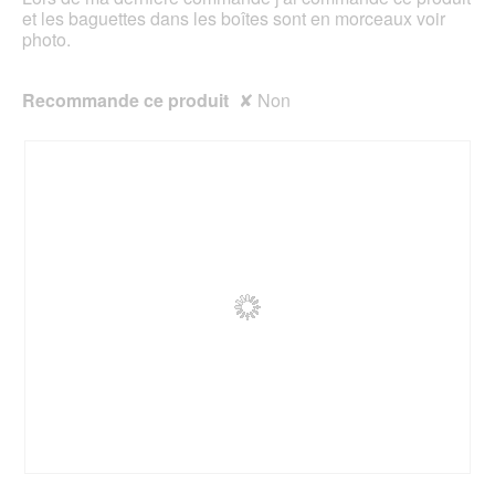
et les baguettes dans les boîtes sont en morceaux voir
photo.
Recommande ce produit
✘
Non
A
P