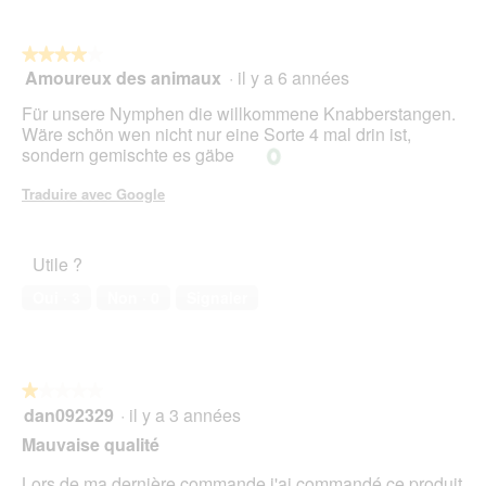
5.
not
sur
5.
le
mo
bou
est
suiv
★★★★★
★★★★★
4.7
pour
Amoureux des animaux
·
il y a 6 années
4
mett
sur
sur
à
5.
Für unsere Nymphen die willkommene Knabberstangen.
jour
5
le
Wäre schön wen nicht nur eine Sorte 4 mal drin ist,
étoiles.
cont
sondern gemischte es gäbe
ci-
des
Traduire avec Google
Utile ?
Oui ·
3
Non ·
0
Signaler
★★★★★
★★★★★
dan092329
·
il y a 3 années
1
sur
Mauvaise qualité
5
étoiles.
Lors de ma dernière commande j'ai commandé ce produit