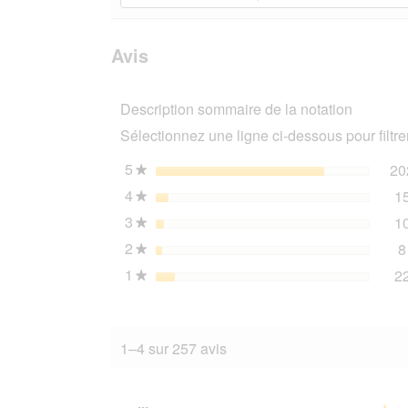
Lire
les
rubriques
les
avis.
et
avis
sur
des
Avis
REAL
avis
NATURE
WILDERNESS
Description sommaire de la notation
Nourriture
humide
Sélectionnez une ligne ci-dessous pour filtrer
Chien
Adulte
Great
5
étoiles
20
★
Outback
4
étoiles
1
lapin,
★
kangourou
3
étoiles
1
et
★
bœuf
2
étoiles
8
★
24x400
g
1
étoiles
2
★
1–4 sur 257 avis