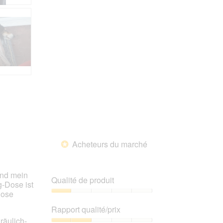
Acheteurs du marché
*
und mein
Qualité de produit
g-Dose ist
Dose
Qualité
de
Rapport qualité/prix
produit,
räulich-