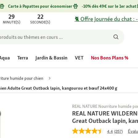
Carte à Papattes pour économiser
-10% dès 49€ sur le 1er achat
29
22
🐈 Offre Journée du chat : 
MINUTE(S)
SECONDE(S)
Aqua
Terra
Jardin & Bassin
VET
Nos Bons Plans %
iture humide pour chien
n Adulte Great Outback lapin, kangourou et bœuf 24x400 g
REAL NATURE Nourriture humide pou
REAL NATURE WILDERNES
Great Outback lapin, ka
4.4
(257)
Évalu