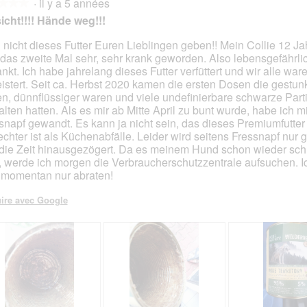
·
il y a 5 années
★★★
★★★
icht!!!! Hände weg!!!
 nicht dieses Futter Euren Lieblingen geben!! Mein Collie 12 Jah
t das zweite Mal sehr, sehr krank geworden. Also lebensgefährli
s.
ankt. Ich habe jahrelang dieses Futter verfüttert und wir alle war
istert. Seit ca. Herbst 2020 kamen die ersten Dosen die gestun
n, dünnflüssiger waren und viele undefinierbare schwarze Part
alten hatten. Als es mir ab Mitte April zu bunt wurde, habe ich m
snapf gewandt. Es kann ja nicht sein, das dieses Premiumfutter
echter ist als Küchenabfälle. Leider wird seitens Fressnapf nur
die Zeit hinausgezögert. Da es meinem Hund schon wieder sch
, werde ich morgen die Verbraucherschutzzentrale aufsuchen. I
 momentan nur abraten!
ire avec Google