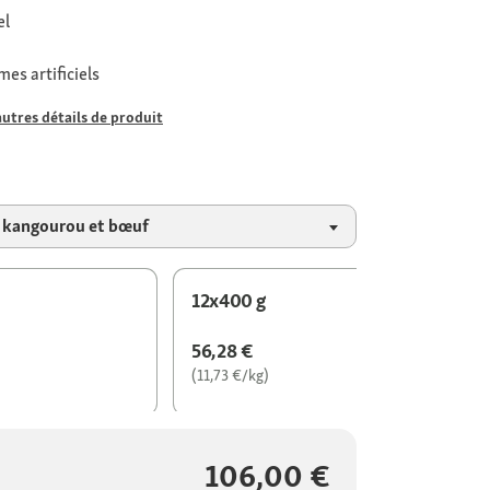
el
es artificiels
autres détails de produit
, kangourou et bœuf
12x400 g
56,28 €
(11,73 €/kg)
106,00 €