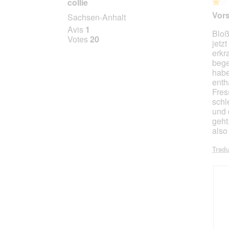
collie
★★
★★
1
Vors
Sachsen-Anhalt
sur
Avis
1
Bloß
5
Votes
20
jetz
étoile
erkr
bege
habe
enth
Fres
schl
und 
geht
also
Tradu