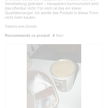
o
d
Verarbeitung geändert – transparent kommuniziert wird
g
'
das offenbar nicht. Für mich ist das ein klarer
u
u
Qualitätsmangel. Ich werde das Produkt in dieser Form
e
n
nicht mehr kaufen.
.
e
b
Traduire avec Google
o
î
Recommande ce produit
✘
Non
t
e
d
e
d
i
a
l
o
g
u
e
.