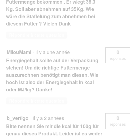
Futtermenge bekommen . Er wiegt 38,3
Kg. Soll aber abnehmen auf 35Kg. Wie
wäre die Staffelung zum abnehmen bei
diesem Futter ? Vielen Dank
Répondre à cette question
MilouMami
·
il y a une année
0
réponses
Energiegehalt sollte auf der Verpackung
stehen! Um die richtige Futtermenge
auszurechnen benötigt man diesen. Wie
hoch ist also der Energiegehalt in kcal
oder MJ/kg? Danke!
Répondre à cette question
b_vertigo
·
il y a 2 années
0
réponses
Bitte nennen Sie mir die kcal für 100g für
genau dieses Produkt. Leider ist es weder