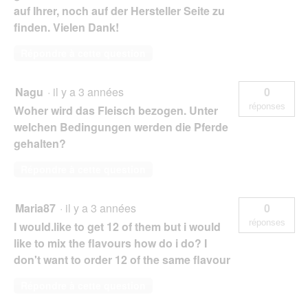
auf Ihrer, noch auf der Hersteller Seite zu
finden. Vielen Dank!
Répondre à cette question
Nagu
·
il y a 3 années
0
réponses
Woher wird das Fleisch bezogen. Unter
welchen Bedingungen werden die Pferde
gehalten?
Répondre à cette question
Maria87
·
il y a 3 années
0
réponses
I would.like to get 12 of them but i would
like to mix the flavours how do i do? I
don't want to order 12 of the same flavour
Répondre à cette question