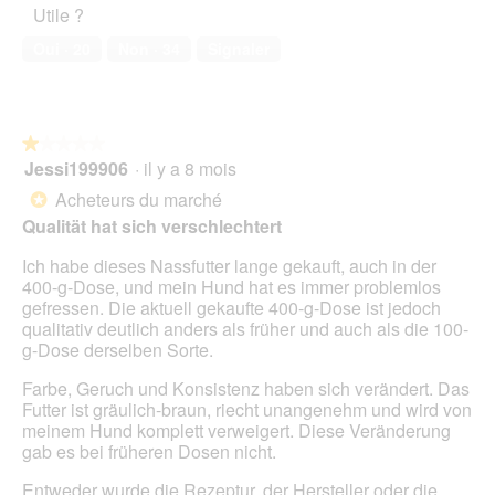
:
i
e
Utile ?
v
de
`
o
d
e
compagnie,
(
n
Oui ·
20
Non ·
34
Signaler
e
r
1
e
d
t
sur
n
i
u
5
t
a
r
r
l
e
★★★★★
★★★★★
a
o
d
Jessi199906
·
il y a 8 mois
î
1
g
'
n
sur
Acheteurs du marché
u
*
u
e
5
e
Qualität hat sich verschlechtert
n
r
étoiles.
.
e
a
Ich habe dieses Nassfutter lange gekauft, auch in der
b
l
400-g-Dose, und mein Hund hat es immer problemlos
o
'
gefressen. Die aktuell gekaufte 400-g-Dose ist jedoch
î
o
qualitativ deutlich anders als früher und auch als die 100-
t
u
g-Dose derselben Sorte.
e
v
d
e
Farbe, Geruch und Konsistenz haben sich verändert. Das
e
r
Futter ist gräulich-braun, riecht unangenehm und wird von
d
t
meinem Hund komplett verweigert. Diese Veränderung
i
u
gab es bei früheren Dosen nicht.
a
r
l
e
Entweder wurde die Rezeptur, der Hersteller oder die