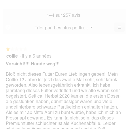
la
de
4.4
la
not
co
sur
not
mo
La
1–4 sur 257 avis
5.
mo
est
val
est
3.6
de
≡
Menu
Trier par:
Les plus pertinents
?
3.4
▼
sur
la
Cliq
sur
5.
not
sur
5.
le
mo
bou
est
suiv
★★★★★
★★★★★
3.5
pour
collie
·
il y a 5 années
1
mett
sur
sur
à
Vorsicht!!!! Hände weg!!!
5.
jour
5
le
étoiles.
Bloß nicht dieses Futter Euren Lieblingen geben!! Mein
cont
ci-
Collie 12 Jahre ist jetzt das zweite Mal sehr, sehr krank
des
geworden. Also lebensgefährlich erkrankt. Ich habe
jahrelang dieses Futter verfüttert und wir alle waren sehr
begeistert. Seit ca. Herbst 2020 kamen die ersten Dosen
die gestunken haben, dünnflüssiger waren und viele
undefinierbare schwarze Partikelchen enthalten hatten.
Als es mir ab Mitte April zu bunt wurde, habe ich mich an
Fressnapf gewandt. Es kann ja nicht sein, das dieses
Premiumfutter schlechter ist als Küchenabfälle. Leider
wird seitens Fressnapf nur gemauert und die Zeit