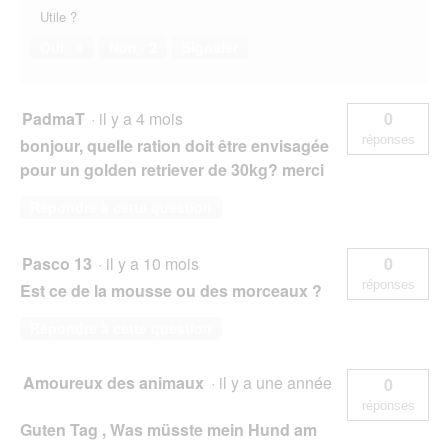
Utile ?
Oui ·
4
Non ·
2
Signaler
PadmaT
·
il y a 4 mois
0
réponses
bonjour, quelle ration doit être envisagée
pour un golden retriever de 30kg? merci
Répondre à cette question
Pasco 13
·
il y a 10 mois
0
réponses
Est ce de la mousse ou des morceaux ?
Répondre à cette question
Amoureux des animaux
·
il y a une année
0
réponses
Guten Tag , Was müsste mein Hund am