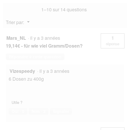
i
u
Adulte
a
r
1–10 sur 14 questions
Pure
l
e
Buffalo
o
d
Buffle
Menu
Trier par:
g
domestique
'
▼
24x400
u
u
g
e
n
Mars_NL
·
il y a 3 années
1
.
e
réponse
19,14€ - für wie viel Gramm/Dosen?
b
o
Répondre à cette question
î
t
e
Vizespeedy
·
il y a 3 années
d
6 Dosen zu 400g
e
d
i
a
l
Utile ?
o
Oui ·
0
Non ·
2
Signaler
g
u
e
.