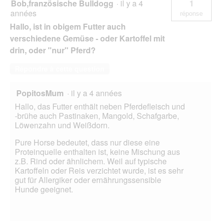
Bob,französische Bulldogg
·
il y a 4
1
années
réponse
Hallo, ist in obigem Futter auch
verschiedene Gemüse - oder Kartoffel mit
drin, oder "nur" Pferd?
Répondre à cette question
PopitosMum
·
il y a 4 années
Hallo, das Futter enthält neben Pferdefleisch und
-brühe auch Pastinaken, Mangold, Schafgarbe,
Löwenzahn und Weißdorn.
Pure Horse bedeutet, dass nur diese eine
Proteinquelle enthalten ist, keine Mischung aus
z.B. Rind oder ähnlichem. Weil auf typische
Kartoffeln oder Reis verzichtet wurde, ist es sehr
gut für Allergiker oder ernährungssensible
Hunde geeignet.