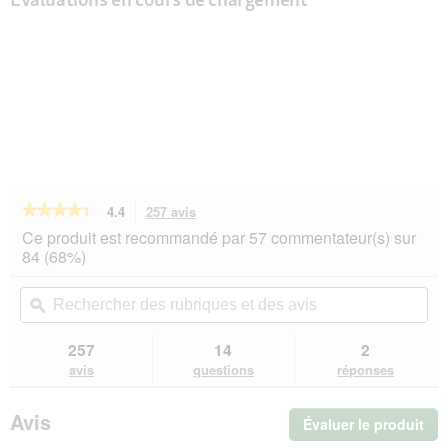
★★★★★
★★★★★
4.4
257 avis
Cette
action
4.4
Ce produit est recommandé par 57 commentateur(s) sur
sur
vous
84 (68%)
5
redirigera
étoiles.
vers
Rechercher
Rec
Lire
les
des
ϙ
de
les
avis.
rubriques
rub
avis
sur
et
et
257
14
2
REAL
des
de
avis
questions
réponses
NATURE
avis
avi
WILDERNESS
Nourriture
Avis
Évaluer le produit
.
humide
Chien
Cet