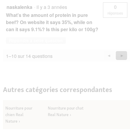
naskalenka
·
il y a 3 années
0
réponses
What's the amount of protein in pure
beef? On website it says 35%, while on
can it says 9.1%? Is this per kilo or 100g?
Répondre à cette question
1–10 sur 14 questions
Précédent
◄
Suiva
►
Questions
Quest
Autres catégories correspondantes
Nourriture pour
Nourriture pour chat
chien Real
Real Nature
Nature