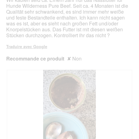
b
e
l
Hunde Wilderness Pure Beef. Seit ca. 4 Monaten ist die
o
r
'
Qualität sehr schwankend, es sind immer mehr weiße
î
e
o
und feste Bestandteile enthalten. Ich kann nicht sagen
t
n
u
was es ist, aber es sieht nach großen Fett und/oder
e
L
v
Knorpelstücken aus. Das Futter ist mit diesen weißen
d
i
e
Stücken durchzogen. Kontrolliert ihr das nicht ?
e
e
r
d
f
t
Traduire avec Google
i
e
u
a
r
r
Recommande ce produit
✘
Non
l
u
e
o
n
d
g
g
'
u
e
u
e
n
n
.
s
e
o
b
.
o
î
t
e
d
e
d