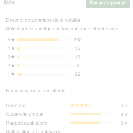
Avis
Évaluer le produit
.
humide
Chien
Cet
Adulte
act
Mellow
Description sommaire de la notation
ent
Fields
l'o
-
Sélectionnez une ligne ci-dessous pour filtrer les avis.
Buffle
d'u
&
boî
5
étoiles
202
Agneau
202 avis avec 5 étoiles.
Sélectionnez pour filtrer 
★
de
12x400
4
étoiles
15
dia
15 avis avec 4 étoiles.
Sélectionnez pour filtrer 
g
★
3
étoiles
10
10 avis avec 3 étoiles.
Sélectionnez pour filtrer 
★
2
étoiles
8
8 avis avec 2 étoiles.
Sélectionnez pour filtrer l
★
1
étoiles
22
22 avis avec 1 étoile.
Sélectionnez pour filtrer 
★
Notes moyennes des clients
Gén
Générale
4.4
★★★★★
★★★★★
La
Qua
Qualité de produit
3.6
val
de
de
Rap
Rapport qualité/prix
3.4
pro
la
qua
La
Sat
Satisfaction de l’animal de
not
La