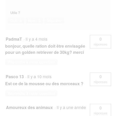
Utile ?
Oui ·
4
Non ·
2
Signaler
PadmaT
·
il y a 4 mois
0
réponses
bonjour, quelle ration doit être envisagée
pour un golden retriever de 30kg? merci
Répondre à cette question
Pasco 13
·
il y a 10 mois
0
réponses
Est ce de la mousse ou des morceaux ?
Répondre à cette question
Amoureux des animaux
·
il y a une année
0
réponses