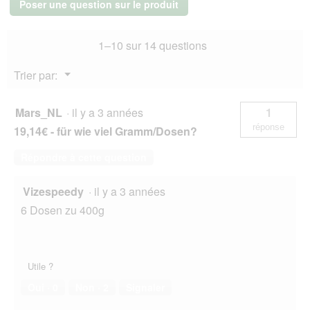
r
Poser une question sur le produit
d
humide
t
Chien
i
u
Adulte
a
r
1–10 sur 14 questions
Mellow
l
e
Fields
o
-
d
Menu
Buffle
Trier par:
g
'
▼
&
u
u
Agneau
e
n
12x400
Mars_NL
·
il y a 3 années
1
.
g
e
réponse
19,14€ - für wie viel Gramm/Dosen?
b
o
Répondre à cette question
î
t
e
Vizespeedy
·
il y a 3 années
d
6 Dosen zu 400g
e
d
i
a
l
Utile ?
o
Oui ·
0
Non ·
2
Signaler
g
u