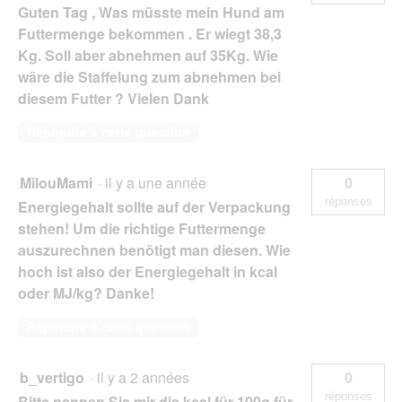
Guten Tag , Was müsste mein Hund am
Futtermenge bekommen . Er wiegt 38,3
Kg. Soll aber abnehmen auf 35Kg. Wie
wäre die Staffelung zum abnehmen bei
diesem Futter ? Vielen Dank
Répondre à cette question
MilouMami
·
il y a une année
0
réponses
Energiegehalt sollte auf der Verpackung
stehen! Um die richtige Futtermenge
auszurechnen benötigt man diesen. Wie
hoch ist also der Energiegehalt in kcal
oder MJ/kg? Danke!
Répondre à cette question
b_vertigo
·
il y a 2 années
0
réponses
Bitte nennen Sie mir die kcal für 100g für