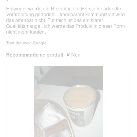
r
l
e
Entweder wurde die Rezeptur, der Hersteller oder die
o
d
Verarbeitung geändert – transparent kommuniziert wird
g
'
das offenbar nicht. Für mich ist das ein klarer
u
u
Qualitätsmangel. Ich werde das Produkt in dieser Form
e
n
nicht mehr kaufen.
.
e
b
Traduire avec Google
o
î
Recommande ce produit
✘
Non
t
e
d
e
d
i
a
l
o
g
u
e
.