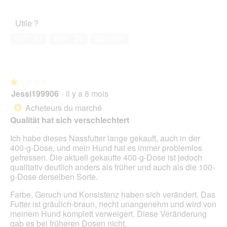
î
5
o
de
d
t
t
u
l’animal
:
i
e
Utile ?
v
de
`
o
d
e
compagnie,
(
n
Oui ·
20
Non ·
34
Signaler
e
r
1
e
d
t
sur
n
i
u
5
t
a
r
r
l
e
★★★★★
★★★★★
a
o
d
Jessi199906
·
il y a 8 mois
î
1
g
'
n
sur
Acheteurs du marché
u
*
u
e
5
e
Qualität hat sich verschlechtert
n
r
étoiles.
.
e
a
Ich habe dieses Nassfutter lange gekauft, auch in der
b
l
400-g-Dose, und mein Hund hat es immer problemlos
o
'
gefressen. Die aktuell gekaufte 400-g-Dose ist jedoch
î
o
qualitativ deutlich anders als früher und auch als die 100-
t
u
g-Dose derselben Sorte.
e
v
d
e
Farbe, Geruch und Konsistenz haben sich verändert. Das
e
r
Futter ist gräulich-braun, riecht unangenehm und wird von
d
t
meinem Hund komplett verweigert. Diese Veränderung
i
u
gab es bei früheren Dosen nicht.
a