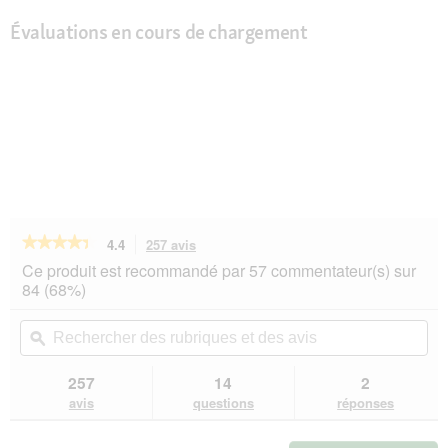
Évaluations en cours de chargement
★★★★★
★★★★★
4.4
257 avis
Cette
action
4.4
Ce produit est recommandé par 57 commentateur(s) sur
sur
vous
84 (68%)
5
redirigera
étoiles.
vers
Rechercher
Rec
Lire
les
des
ϙ
de
les
avis.
rubriques
rub
avis
sur
et
et
257
14
2
REAL
des
de
avis
questions
réponses
NATURE
avis
avi
WILDERNESS
Nourriture