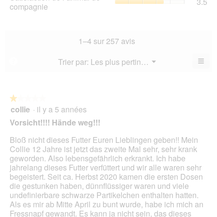
3.5
val
de
compagnie
mo
val
de
l’a
est
de
la
de
4.4
la
not
co
sur
not
mo
La
1–4 sur 257 avis
5.
mo
est
val
est
3.6
de
≡
Menu
Trier par:
Les plus pertinents
?
3.4
▼
sur
la
Cliq
sur
5.
not
sur
5.
le
mo
bou
est
suiv
★★★★★
★★★★★
3.5
pour
collie
·
il y a 5 années
1
mett
sur
sur
à
Vorsicht!!!! Hände weg!!!
5.
jour
5
le
étoiles.
Bloß nicht dieses Futter Euren Lieblingen geben!! Mein
cont
ci-
Collie 12 Jahre ist jetzt das zweite Mal sehr, sehr krank
des
geworden. Also lebensgefährlich erkrankt. Ich habe
jahrelang dieses Futter verfüttert und wir alle waren sehr
begeistert. Seit ca. Herbst 2020 kamen die ersten Dosen
die gestunken haben, dünnflüssiger waren und viele
undefinierbare schwarze Partikelchen enthalten hatten.
Als es mir ab Mitte April zu bunt wurde, habe ich mich an
Fressnapf gewandt. Es kann ja nicht sein, das dieses