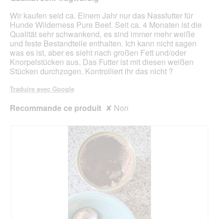
n
r
.
e
d
a
Wir kaufen seid ca. Einem Jahr nur das Nassfutter für
b
e
l
Hunde Wilderness Pure Beef. Seit ca. 4 Monaten ist die
o
r
'
Qualität sehr schwankend, es sind immer mehr weiße
î
e
o
und feste Bestandteile enthalten. Ich kann nicht sagen
t
n
u
was es ist, aber es sieht nach großen Fett und/oder
e
L
v
Knorpelstücken aus. Das Futter ist mit diesen weißen
d
i
e
Stücken durchzogen. Kontrolliert ihr das nicht ?
e
e
r
d
f
t
Traduire avec Google
i
e
u
a
r
r
Recommande ce produit
✘
Non
l
u
e
o
n
d
g
g
'
u
e
u
e
n
n
.
s
e
o
b
.
o
î
t
e
d