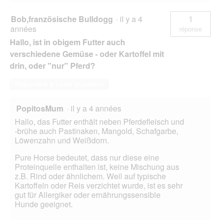
e
.
Bob,französische Bulldogg
·
il y a 4
1
années
réponse
Hallo, ist in obigem Futter auch
verschiedene Gemüse - oder Kartoffel mit
drin, oder "nur" Pferd?
Répondre à cette question
PopitosMum
·
il y a 4 années
Hallo, das Futter enthält neben Pferdefleisch und
-brühe auch Pastinaken, Mangold, Schafgarbe,
Löwenzahn und Weißdorn.
Pure Horse bedeutet, dass nur diese eine
Proteinquelle enthalten ist, keine Mischung aus
z.B. Rind oder ähnlichem. Weil auf typische
Kartoffeln oder Reis verzichtet wurde, ist es sehr
gut für Allergiker oder ernährungssensible
Hunde geeignet.