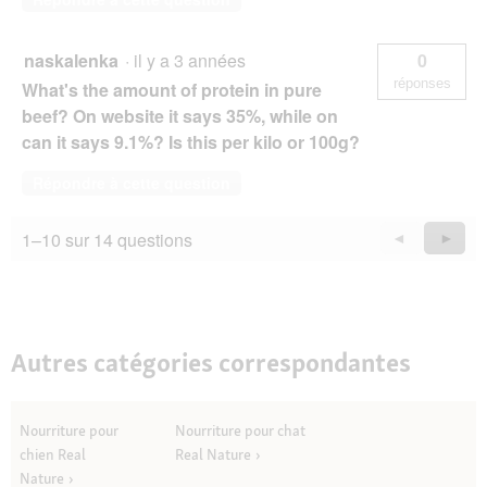
naskalenka
·
il y a 3 années
0
réponses
What's the amount of protein in pure
beef? On website it says 35%, while on
can it says 9.1%? Is this per kilo or 100g?
Répondre à cette question
1–10 sur 14 questions
Précédent
◄
Suiva
►
Questions
Quest
Autres catégories correspondantes
Nourriture pour
Nourriture pour chat
chien Real
Real Nature
Nature