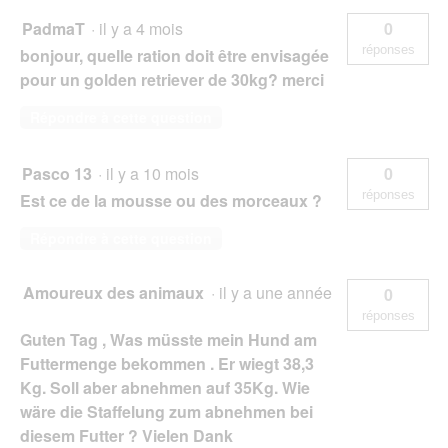
PadmaT
·
il y a 4 mois
0
réponses
bonjour, quelle ration doit être envisagée
pour un golden retriever de 30kg? merci
Répondre à cette question
Pasco 13
·
il y a 10 mois
0
réponses
Est ce de la mousse ou des morceaux ?
Répondre à cette question
Amoureux des animaux
·
il y a une année
0
réponses
Guten Tag , Was müsste mein Hund am
Futtermenge bekommen . Er wiegt 38,3
Kg. Soll aber abnehmen auf 35Kg. Wie
wäre die Staffelung zum abnehmen bei
diesem Futter ? Vielen Dank