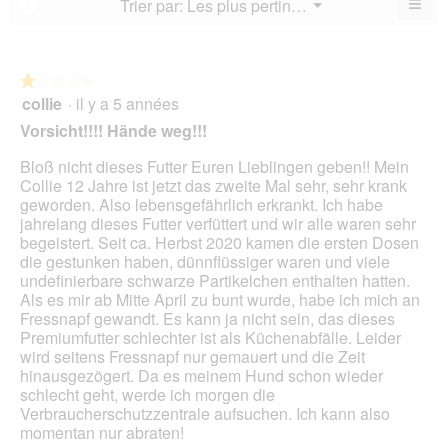
≡
Menu
Trier par:
Les plus pertinents
?
3.4
▼
sur
la
Cliq
sur
5.
not
sur
5.
le
mo
bou
est
suiv
★★★★★
★★★★★
3.5
pour
collie
·
il y a 5 années
1
mett
sur
sur
à
Vorsicht!!!! Hände weg!!!
5.
jour
5
le
étoiles.
Bloß nicht dieses Futter Euren Lieblingen geben!! Mein
cont
ci-
Collie 12 Jahre ist jetzt das zweite Mal sehr, sehr krank
des
geworden. Also lebensgefährlich erkrankt. Ich habe
jahrelang dieses Futter verfüttert und wir alle waren sehr
begeistert. Seit ca. Herbst 2020 kamen die ersten Dosen
die gestunken haben, dünnflüssiger waren und viele
undefinierbare schwarze Partikelchen enthalten hatten.
Als es mir ab Mitte April zu bunt wurde, habe ich mich an
Fressnapf gewandt. Es kann ja nicht sein, das dieses
Premiumfutter schlechter ist als Küchenabfälle. Leider
wird seitens Fressnapf nur gemauert und die Zeit
hinausgezögert. Da es meinem Hund schon wieder
schlecht geht, werde ich morgen die
Verbraucherschutzzentrale aufsuchen. Ich kann also
momentan nur abraten!