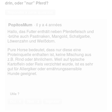
drin, oder "nur" Pferd?
Répondre à cette question
PopitosMum
·
il y a 4 années
Hallo, das Futter enthält neben Pferdefleisch und
-brühe auch Pastinaken, Mangold, Schafgarbe,
Löwenzahn und Weißdorn.
Pure Horse bedeutet, dass nur diese eine
Proteinquelle enthalten ist, keine Mischung aus
z.B. Rind oder ähnlichem. Weil auf typische
Kartoffeln oder Reis verzichtet wurde, ist es sehr
gut für Allergiker oder ernährungssensible
Hunde geeignet.
Utile ?
Oui ·
4
Non ·
2
Signaler