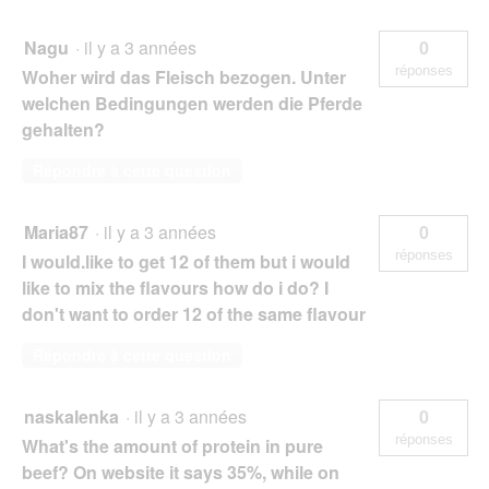
Nagu
·
il y a 3 années
0
réponses
Woher wird das Fleisch bezogen. Unter
welchen Bedingungen werden die Pferde
gehalten?
Répondre à cette question
Maria87
·
il y a 3 années
0
réponses
I would.like to get 12 of them but i would
like to mix the flavours how do i do? I
don't want to order 12 of the same flavour
Répondre à cette question
naskalenka
·
il y a 3 années
0
réponses
What's the amount of protein in pure
beef? On website it says 35%, while on