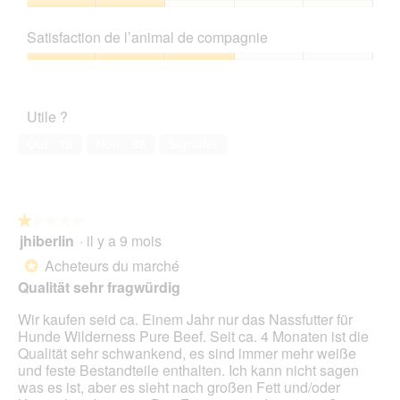
e
l
t
e
n
3
Rapport
r
;
t
.
e
sur
qualité/prix,
a
i
e
Satisfaction de l’animal de compagnie
b
5
2
l
s
a
o
sur
'
Satisfaction
t
c
î
5
o
de
a
t
t
u
l’animal
b
i
e
Utile ?
v
de
e
o
d
e
compagnie,
r
n
Oui ·
16
Non ·
36
Signaler
e
r
3
a
e
d
t
sur
u
n
i
u
5
c
t
a
r
h
r
l
e
★★★★★
★★★★★
b
a
o
d
jhiberlin
·
il y a 9 mois
e
î
1
g
'
i
n
sur
Acheteurs du marché
u
*
u
a
e
5
e
Qualität sehr fragwürdig
n
n
r
étoiles.
.
e
d
a
Wir kaufen seid ca. Einem Jahr nur das Nassfutter für
b
e
l
Hunde Wilderness Pure Beef. Seit ca. 4 Monaten ist die
o
r
'
Qualität sehr schwankend, es sind immer mehr weiße
î
e
o
und feste Bestandteile enthalten. Ich kann nicht sagen
t
n
u
was es ist, aber es sieht nach großen Fett und/oder
e
L
v