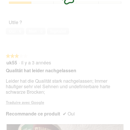
2
l
h
a
sur
'
Satisfaction
o
c
5
o
de
t
t
u
l’animal
o
i
Utile ?
v
de
2
o
e
compagnie,
.
n
Oui ·
6
Non ·
0
Signaler
r
1
e
t
sur
n
u
5
t
r
r
e
★★★★★
★★★★★
a
d
uk55
·
il y a 3 années
î
3
'
n
sur
Qualität hat leider nachgelassen
u
e
5
n
r
étoiles.
Leider hat die Qualität stark nachgelassen; Immer
e
a
häufiger sehr viel Sehnen und undefinierbare harte
b
l
schwarze Brocken;
o
'
î
o
Traduire avec Google
t
u
e
v
Recommande ce produit
✔
Oui
d
e
e
r
d
t