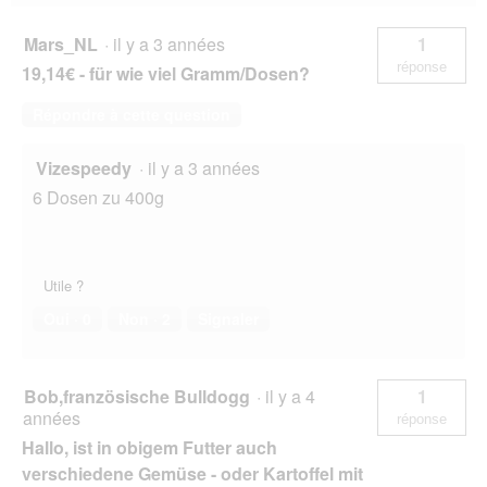
12x400
u
u
g
e
n
Mars_NL
·
il y a 3 années
1
.
e
réponse
19,14€ - für wie viel Gramm/Dosen?
b
o
Répondre à cette question
î
t
e
Vizespeedy
·
il y a 3 années
d
6 Dosen zu 400g
e
d
i
a
l
Utile ?
o
Oui ·
0
Non ·
2
Signaler
g
u
e
.
Bob,französische Bulldogg
·
il y a 4
1
années
réponse
Hallo, ist in obigem Futter auch
verschiedene Gemüse - oder Kartoffel mit