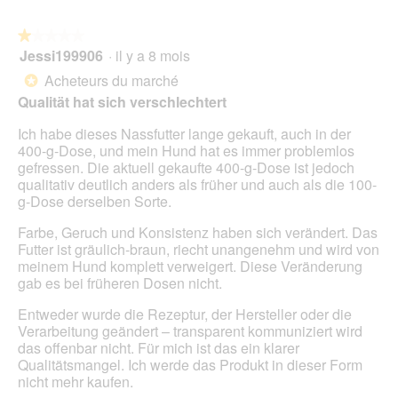
u
5
t
a
r
r
l
e
★★★★★
★★★★★
a
o
d
Jessi199906
·
il y a 8 mois
î
1
g
'
n
sur
Acheteurs du marché
u
*
u
e
5
e
Qualität hat sich verschlechtert
n
r
étoiles.
.
e
a
Ich habe dieses Nassfutter lange gekauft, auch in der
b
l
400-g-Dose, und mein Hund hat es immer problemlos
o
'
gefressen. Die aktuell gekaufte 400-g-Dose ist jedoch
î
o
qualitativ deutlich anders als früher und auch als die 100-
t
u
g-Dose derselben Sorte.
e
v
d
e
Farbe, Geruch und Konsistenz haben sich verändert. Das
e
r
Futter ist gräulich-braun, riecht unangenehm und wird von
d
t
meinem Hund komplett verweigert. Diese Veränderung
i
u
gab es bei früheren Dosen nicht.
a
r
l
e
Entweder wurde die Rezeptur, der Hersteller oder die
o
d
Verarbeitung geändert – transparent kommuniziert wird
g
'
das offenbar nicht. Für mich ist das ein klarer
u
u
Qualitätsmangel. Ich werde das Produkt in dieser Form
e
n
nicht mehr kaufen.
.
e