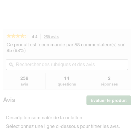
★★★★★
★★★★★
4.4
258 avis
Cette
action
4.4
Ce produit est recommandé par 58 commentateur(s) sur
sur
vous
85 (68%)
5
redirigera
étoiles.
vers
Rechercher
Rec
Lire
les
des
ϙ
de
les
avis.
rubriques
rub
avis
sur
et
et
258
14
2
REAL
des
de
avis
questions
réponses
NATURE
avis
avi
WILDERNESS
Nourriture
Avis
Évaluer le produit
.
humide
Chien
Cet
Adulte
act
Pure
Description sommaire de la notation
ent
Buffalo
l'o
Buffle
Sélectionnez une ligne ci-dessous pour filtrer les avis.
d'u
domestique
12x400