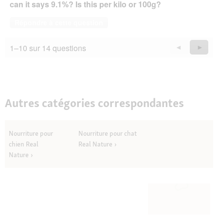
can it says 9.1%? Is this per kilo or 100g?
Répondre à cette question
1–10 sur 14 questions
Précédent
◄
Suiva
►
Questions
Quest
Autres catégories correspondantes
Nourriture pour
Nourriture pour chat
chien Real
Real Nature
Nature