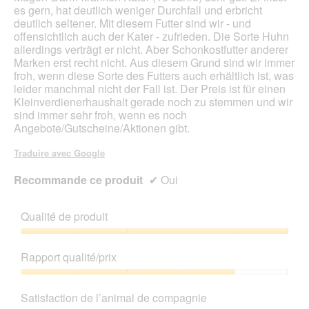
es gern, hat deutlich weniger Durchfall und erbricht
deutlich seltener. Mit diesem Futter sind wir - und
offensichtlich auch der Kater - zufrieden. Die Sorte Huhn
allerdings verträgt er nicht. Aber Schonkostfutter anderer
Marken erst recht nicht. Aus diesem Grund sind wir immer
froh, wenn diese Sorte des Futters auch erhältlich ist, was
leider manchmal nicht der Fall ist. Der Preis ist für einen
Kleinverdienerhaushalt gerade noch zu stemmen und wir
sind immer sehr froh, wenn es noch
Angebote/Gutscheine/Aktionen gibt.
Traduire avec Google
Recommande ce produit
✔
Oui
Qualité de produit
Qualité
de
Rapport qualité/prix
produit,
5
Rapport
sur
qualité/prix,
Satisfaction de l’animal de compagnie
5
4