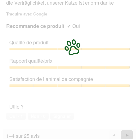
die Verträglichkeit unserer Katze ist enorm danke
e
'
r
o
Traduire avec Google
d
u
i
v
Recommande ce produit
✔
Oui
e
e
H
r
ä
t
Qualité de produit
l
u
f
r
Qualité
t
e
de
Rapport qualité/prix
e
d
produit,
z
'
5
Rapport
u
u
sur
qualité/prix,
Satisfaction de l’animal de compagnie
m
n
5
5
w
e
sur
Satisfaction
e
b
5
de
g
o
l’animal
s
î
Utile ?
de
c
t
compagnie,
Oui ·
1
Non ·
0
Signaler
h
e
5
m
d
sur
e
e
5
i
d
1–4 sur 25 avis
Précédent
◄
Suiva
►