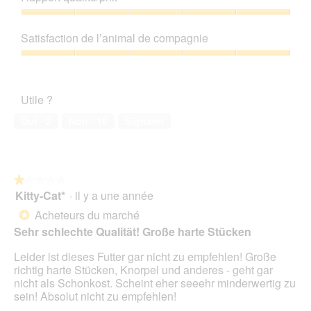
produit,
e
t
5
Rapport
r
t
sur
qualité/prix,
B
e
Satisfaction de l’animal de compagnie
5
5
l
a
sur
Satisfaction
i
c
5
de
c
t
l’animal
k
i
Utile ?
de
o
compagnie,
n
Oui ·
2
Non ·
18
Signaler
5
e
sur
n
5
t
r
★★★★★
★★★★★
a
Kitty-Cat*
·
il y a une année
î
1
n
sur
Acheteurs du marché
*
e
5
Sehr schlechte Qualität! Große harte Stücken
r
étoiles.
a
Leider ist dieses Futter gar nicht zu empfehlen! Große
l
richtig harte Stücken, Knorpel und anderes - geht gar
'
nicht als Schonkost. Scheint eher seeehr minderwertig zu
o
sein! Absolut nicht zu empfehlen!
u