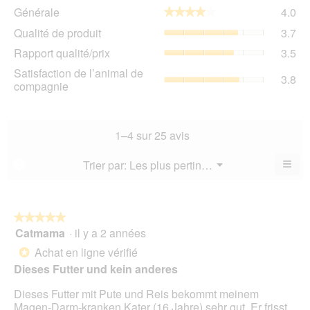
Gén
Générale
4.0
★★★★★
★★★★★
La
Qua
Qualité de produit
3.7
val
de
de
Rap
Rapport qualité/prix
3.5
pro
la
qua
La
Sat
Satisfaction de l’animal de
not
La
3.8
val
de
compagnie
mo
val
de
l’a
est
de
la
de
4
la
not
co
sur
not
mo
La
1–4 sur 25 avis
5.
mo
est
val
est
3.7
de
≡
Menu
Trier par:
Les plus pertinents
?
3.5
▼
sur
la
Cliq
sur
5.
not
sur
5.
le
mo
bou
est
suiv
★★★★★
★★★★★
3.8
pour
Catmama
·
il y a 2 années
5
mett
sur
sur
à
Achat en ligne vérifié
5.
*
jour
5
le
Dieses Futter und kein anderes
étoiles.
cont
ci-
Dieses Futter mit Pute und Reis bekommt meinem
des
Magen-Darm-kranken Kater (16 Jahre) sehr gut. Er frisst