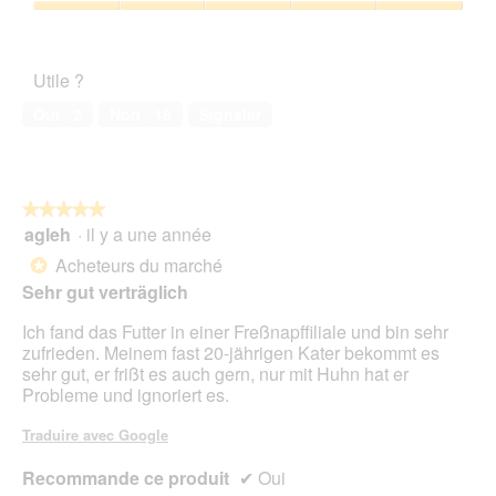
sur
Satisfaction
5
de
l’animal
Utile ?
de
compagnie,
Oui ·
2
Non ·
18
Signaler
5
sur
5
★★★★★
★★★★★
agleh
·
il y a une année
5
sur
Acheteurs du marché
*
5
Sehr gut verträglich
étoiles.
Ich fand das Futter in einer Freßnapffiliale und bin sehr
zufrieden. Meinem fast 20-jährigen Kater bekommt es
sehr gut, er frißt es auch gern, nur mit Huhn hat er
Probleme und ignoriert es.
Traduire avec Google
Recommande ce produit
✔
Oui