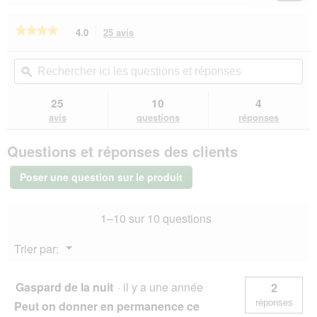
s
i
Reviews
Revie
s
a
e
l
★★★★★
★★★★★
4.0
25 avis
Cette
n
o
action
4
!
g
sur
vous
Rechercher
Rec
5
N
u
redirigera
ici
ϙ
ici
étoiles.
i
e
vers
les
les
Lire
c
.
les
questions
que
25
10
4
les
h
avis.
et
et
avis
avis
questions
réponses
t
sur
réponses
rép
SELECT
z
Questions et réponses des clients
GOLD
u
Medica
e
Diététique
Poser une question sur le produit
m
Barquettes
p
de
Pâtée
f
1–10 sur 10 questions
Chat
e
Adulte
h
Poulet
Menu
l
Trier par:
16x100
▼
e
g
n
Gaspard de la nuit
·
il y a une année
2
!
réponses
Peut on donner en permanence ce