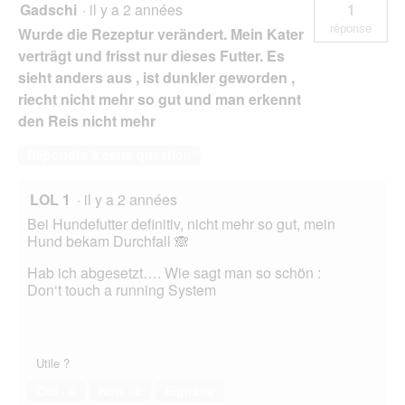
Gadschi
·
il y a 2 années
1
réponse
Wurde die Rezeptur verändert. Mein Kater
verträgt und frisst nur dieses Futter. Es
sieht anders aus , ist dunkler geworden ,
riecht nicht mehr so gut und man erkennt
den Reis nicht mehr
Répondre à cette question
LOL 1
·
il y a 2 années
Bei Hundefutter definitiv, nicht mehr so gut, mein
Hund bekam Durchfall 🙈
Hab ich abgesetzt…. Wie sagt man so schön :
Don‘t touch a running System
Utile ?
Oui ·
0
Non ·
0
Signaler