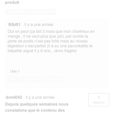
produit
Répondre à cette question
Bibi01
·
il y a une année
Oui on peut (ça fait 3 mois que mon chartreux en
mange , il ne veut plus que ça!), par contre la
perte de poids n’est pas folle mais au niveau
digestion c’est parfait (il a eu une pancréatite et
hépatite aiguë il y 6 ans…donc fragile)
Utile ?
Oui ·
0
Non ·
0
Signaler
domi042
·
il y a une année
1
réponse
Depuis quelques semaines nous
constatons que le contenu des