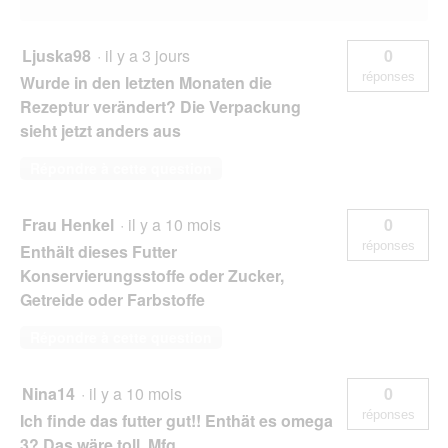
Ljuska98
·
il y a 3 jours
0
réponses
Wurde in den letzten Monaten die
Rezeptur verändert? Die Verpackung
sieht jetzt anders aus
Répondre à cette question
Frau Henkel
·
il y a 10 mois
0
réponses
Enthält dieses Futter
Konservierungsstoffe oder Zucker,
Getreide oder Farbstoffe
Répondre à cette question
Nina14
·
il y a 10 mois
0
réponses
Ich finde das futter gut!! Enthät es omega
3? Das wäre toll. Mfg