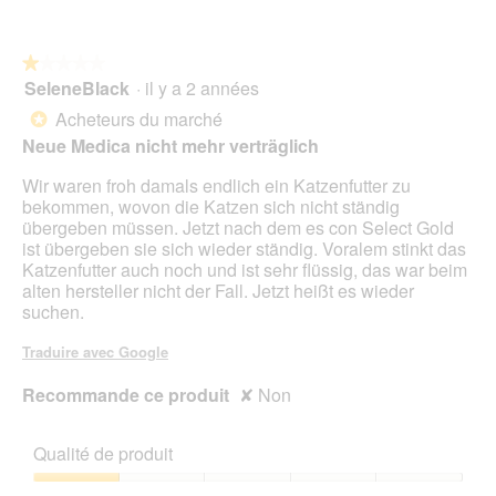
sur
5
★★★★★
★★★★★
SeleneBlack
·
il y a 2 années
1
sur
Acheteurs du marché
*
5
Neue Medica nicht mehr verträglich
étoiles.
Wir waren froh damals endlich ein Katzenfutter zu
bekommen, wovon die Katzen sich nicht ständig
übergeben müssen. Jetzt nach dem es con Select Gold
ist übergeben sie sich wieder ständig. Voralem stinkt das
Katzenfutter auch noch und ist sehr flüssig, das war beim
alten hersteller nicht der Fall. Jetzt heißt es wieder
suchen.
Traduire avec Google
Recommande ce produit
✘
Non
Qualité de produit
Qualité