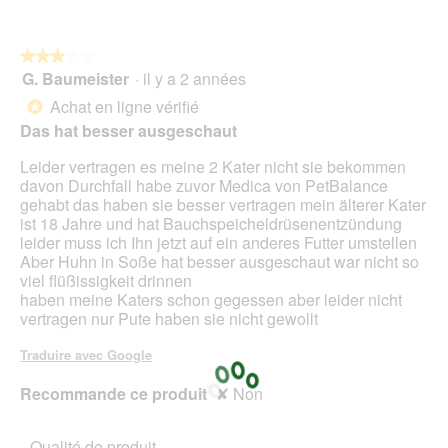
5
★★★★★
★★★★★
G. Baumeister
·
il y a 2 années
3
sur
Achat en ligne vérifié
*
5
Das hat besser ausgeschaut
étoiles.
Leider vertragen es meine 2 Kater nicht sie bekommen
davon Durchfall habe zuvor Medica von PetBalance
gehabt das haben sie besser vertragen mein älterer Kater
ist 18 Jahre und hat Bauchspeicheldrüsenentzündung
leider muss ich Ihn jetzt auf ein anderes Futter umstellen
Aber Huhn in Soße hat besser ausgeschaut war nicht so
viel flüßissigkeit drinnen
haben meine Katers schon gegessen aber leider nicht
vertragen nur Pute haben sie nicht gewollt
Traduire avec Google
Recommande ce produit
✘
Non
Qualité de produit