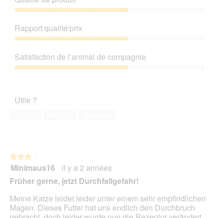
Qualité
de
Rapport qualité/prix
produit,
3
Rapport
sur
qualité/prix,
Satisfaction de l’animal de compagnie
5
3
sur
Satisfaction
5
de
l’animal
Utile ?
de
compagnie,
Oui ·
3
Non ·
1
Signaler
3
sur
5
★★★★★
★★★★★
Minimaus16
·
il y a 2 années
3
sur
Früher gerne, jetzt Durchfallgefahr!
5
étoiles.
Meine Katze leidet leider unter einem sehr empfindlichen
Magen. Dieses Futter hat uns endlich den Durchbruch
gebracht, doch leider wurde nun die Rezeptur verändert,