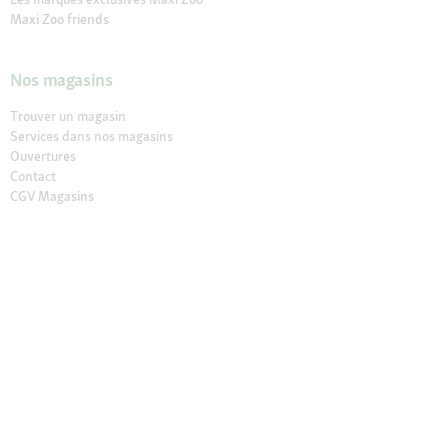
Maxi Zoo friends
Nos magasins
Trouver un magasin
Services dans nos magasins
Ouvertures
Contact
CGV Magasins
À propos de Maxi Zoo
Maxi Zoo France
Recrutement
Presse et actualités
Nos engagements
Compliance
Rappel produit
Déclaration sur l’accessibilité