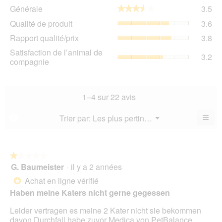
Gén
Générale
3.5
★★★★★
★★★★★
La
Qua
Qualité de produit
3.6
val
de
de
Rap
Rapport qualité/prix
3.8
pro
la
qua
La
Sat
Satisfaction de l’animal de
not
La
3.2
val
de
compagnie
mo
val
de
l’a
est
de
la
de
3.5
la
not
co
sur
not
mo
La
1–4 sur 22 avis
5.
mo
est
val
est
3.6
de
≡
Menu
Trier par:
Les plus pertinents
?
3.8
▼
sur
la
Cliq
sur
5.
not
sur
5.
le
mo
bou
est
suiv
★★★★★
★★★★★
3.2
pour
G. Baumeister
·
il y a 2 années
1
mett
sur
sur
à
Achat en ligne vérifié
5.
*
jour
5
le
Haben meine Katers nicht gerne gegessen
étoiles.
cont
ci-
Leider vertragen es meine 2 Kater nicht sie bekommen
des
davon Durchfall habe zuvor Medica von PetBalance