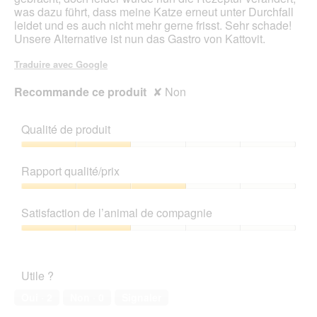
was dazu führt, dass meine Katze erneut unter Durchfall
leidet und es auch nicht mehr gerne frisst. Sehr schade!
Unsere Alternative ist nun das Gastro von Kattovit.
Traduire avec Google
Recommande ce produit
✘
Non
Qualité de produit
Qualité
de
Rapport qualité/prix
produit,
2
Rapport
sur
qualité/prix,
Satisfaction de l’animal de compagnie
5
3
sur
Satisfaction
5
de
l’animal
Utile ?
de
compagnie,
Oui ·
2
Non ·
0
Signaler
2