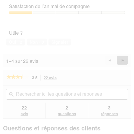
de
Satisfaction de l’animal de compagnie
produit,
1
Satisfaction
sur
de
5
l’animal
Utile ?
de
compagnie,
Oui ·
2
Non ·
0
Signaler
1
sur
5
1–4 sur 22 avis
Précédent
◄
Suiva
►
Reviews
Revie
★★★★★
★★★★★
3.5
22 avis
Cette
action
3.5
sur
vous
Rechercher
Rec
5
redirigera
ici
ϙ
ici
étoiles.
vers
les
les
Lire
les
questions
que
22
2
3
les
avis.
et
et
avis
avis
questions
réponses
sur
réponses
rép
SELECT
Questions et réponses des clients
GOLD
Medica