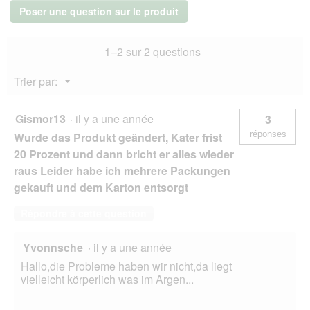
Diététique
Poser une question sur le produit
Sachets
de
Ragoût
1–2 sur 2 questions
Chat
Adulte
Poulet
Menu
Trier par:
20x85
▼
g
Gismor13
·
il y a une année
3
réponses
Wurde das Produkt geändert, Kater frist
20 Prozent und dann bricht er alles wieder
raus Leider habe ich mehrere Packungen
gekauft und dem Karton entsorgt
Répondre à cette question
Yvonnsche
·
il y a une année
Hallo,die Probleme haben wir nicht,da liegt
vielleicht körperlich was im Argen...