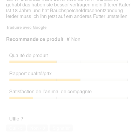
gehabt das haben sie besser vertragen mein älterer Kater
ist 18 Jahre und hat Bauchspeicheldrüsenentzündung
leider muss ich Ihn jetzt auf ein anderes Futter umstellen
Traduire avec Google
Recommande ce produit
✘
Non
Qualité de produit
Qualité
de
Rapport qualité/prix
produit,
2
Rapport
sur
qualité/prix,
Satisfaction de l’animal de compagnie
5
3
sur
Satisfaction
5
de
l’animal
Utile ?
de
compagnie,
Oui ·
5
Non ·
0
Signaler
1
sur