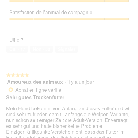
l
t
e
n
5
Rapport
r
a
t
.
e
sur
qualité/prix,
a
p
e
Satisfaction de l’animal de compagnie
b
5
5
l
h
a
o
sur
'
Satisfaction
o
c
î
5
o
de
t
t
t
u
l’animal
o
i
e
Utile ?
v
de
4
o
d
e
compagnie,
.
n
Oui ·
17
Non ·
50
Signaler
e
r
5
e
d
t
sur
n
i
u
5
t
a
r
r
l
e
★★★★★
★★★★★
a
o
d
Amoureux des animaux
·
il y a un jour
î
5
g
'
n
sur
Achat en ligne vérifié
*
u
u
e
5
Sehr gutes Trockenfutter
e
n
r
étoiles.
.
e
a
Mein Hund bekommt von Anfang an dieses Futter und wir
b
l
sind sehr zufrieden damit - anfangs die Welpen-Variante,
o
'
nun schon seit einiger Zeit die Adult-Version. Er verträgt
î
o
es sehr gut und hatte bisher keine Probleme.
t
u
Einziger Kritikpunkt: Verstehe nicht, dass das Futter im
e
v
Einzelhandel immer deutlich teurer ist als online.