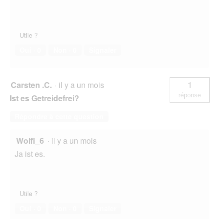
o
g
u
e
Utile ?
.
Oui ·
0
Non ·
0
Signaler
Carsten .C.
·
il y a un mois
1
réponse
Ist es Getreidefrei?
Répondre à cette question
Wolfi_6
·
il y a un mois
Ja ist es.
Utile ?
Oui ·
0
Non ·
0
Signaler