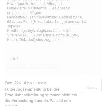
Eiweißquelle, ideal bei Allergien.
Getreidefrei & Glutenfrei: Geeignet für
empfindliche Mägen.
Nassfutter-Zusammensetzung: Besteht zu ca.
68% aus Pferd (Herz, Leber, Lunge) und ca. 4%
Tapioka.
Ernährungsphysiologische Zusatzstoffe:
Vitamine (A, D3) und Mineralstoffe (Kupfer,
Eisen, Zink, Jod) sind zugesetzt.
Utile ?
Oui ·
0
Non ·
0
Signaler
Benji424
·
il y a 11 mois
1
réponse
Fütterungsempfehlung bei der
Produktbeschreibung stimmen nicht mit
der Verpackung überein. Was ist nun