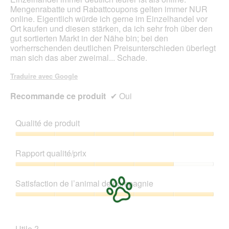
d
e
Mengenrabatte und Rabattcoupons gelten immer NUR
e
r
online. Eigentlich würde ich gerne im Einzelhandel vor
d
t
Ort kaufen und diesen stärken, da ich sehr froh über den
i
u
gut sortierten Markt in der Nähe bin; bei den
a
r
vorherrschenden deutlichen Preisunterschieden überlegt
l
e
man sich das aber zweimal... Schade.
o
d
g
'
Traduire avec Google
u
u
e
n
Recommande ce produit
✔
Oui
.
e
b
o
Qualité de produit
î
t
Qualité
e
de
Rapport qualité/prix
d
produit,
e
5
Rapport
d
sur
qualité/prix,
Satisfaction de l’animal de compagnie
i
5
4
a
sur
Satisfaction
l
5
de
o
l’animal
g
Utile ?