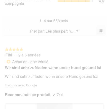
4.6
val
de
compagnie
mo
val
de
l’a
est
de
la
de
4.7
la
not
co
sur
not
mo
La
1–4 sur 558 avis
5.
mo
est
val
est
4.7
de
≡
Menu
Trier par:
Les plus pertinents
?
4.3
▼
sur
la
Cliq
sur
5.
not
sur
5.
le
mo
bou
est
suiv
★★★★★
★★★★★
4.6
pour
Fibi
·
il y a 5 années
5
mett
sur
sur
à
Achat en ligne vérifié
5.
*
jour
5
le
Wir sind sehr zufrieden wenn unser hund gesund ist
étoiles.
cont
ci-
Wir sind sehr zufrieden wenn unsere Hund gesund isz
des
Traduire avec Google
Recommande ce produit
✔
Oui