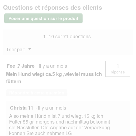
SELECT
v
Questions et réponses des clients
GOLD
e
Sensitive
r
Croquettes
Poser une question sur le produit
Chien
t
Adulte
u
Medium
r
1–10 sur 71 questions
Buffle
e
domestique
d
et
Menu
Trier par:
tapioca
'
▼
4
u
kg
n
Fee ,7 Jahre
·
il y a un mois
1
e
réponse
Mein Hund wiegt ca.5 kg ,wieviel muss ich
b
o
füttern
î
t
Répondre à cette question
e
d
Christa 11
·
il y a un mois
e
d
Also meine Hündin ist 7 und wiegt 15 kg ich
i
Fütter 85 gr. morgens und nachmittag bekommt
a
sie Nassfutter .Die Angabe auf der Verpackung
l
können Sie auch nehmen.LG