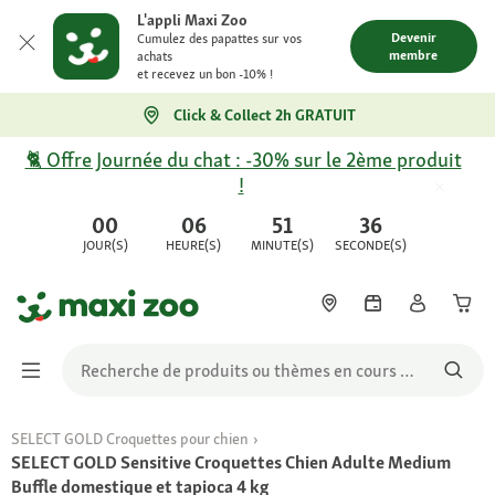
L'appli Maxi Zoo
Devenir
Cumulez des papattes sur vos
membre
achats
et recevez un bon -10% !
Click & Collect 2h GRATUIT
🐈 Offre Journée du chat : -30% sur le 2ème produit
!
00
06
51
36
JOUR(S)
HEURE(S)
MINUTE(S)
SECONDE(S)
SELECT GOLD Croquettes pour chien
SELECT GOLD Sensitive Croquettes Chien Adulte Medium
Buffle domestique et tapioca 4 kg