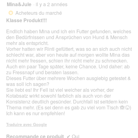
Mina&Jule
·
il y a 2 années
5
sur
Acheteurs du marché
*
5
Klasse Produkt!!!
étoiles.
Endlich haben Mina und ich ein Futter gefunden, welches
den Bedürfnissen und Ansprüchen von Hund & Mensch
mehr als entspricht.
Vorher hatten wir Rinti gefüttert, was so an sich auch nicht
schlecht war, aber von heute auf morgen wollte Mina das
nicht mehr fressen, schien ihr nicht mehr zu schmecken.
Auch ein paar Tage später, keine Chance. Und daher: ab
zu Fressnapf und beraten lassen.
Dieses Futter über mehrere Wochen ausgiebig getestet &
was soll ich sagen?
Sie liebt es! Ihr Fell ist viel weicher als vorher, der
Kotabsatz wirkt sowohl farblich als auch von der
Konsistenz deutlich gesünder. Durchfall ist seitdem kein
Thema mehr. (Es sei denn es gab zu viel vom Tisch 🙈😜)
Ich kann es nur empfehlen!
Traduire avec Google
Recommande ce produit
✔
Oui