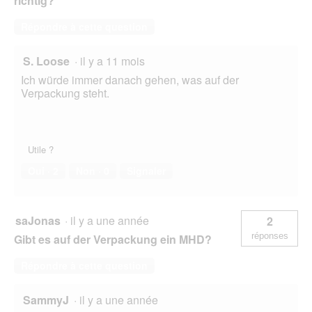
richtig?
Répondre à cette question
S. Loose
·
il y a 11 mois
Ich würde immer danach gehen, was auf der
Verpackung steht.
Utile ?
Oui ·
2
Non ·
0
Signaler
saJonas
·
il y a une année
2
réponses
Gibt es auf der Verpackung ein MHD?
Répondre à cette question
SammyJ
·
il y a une année