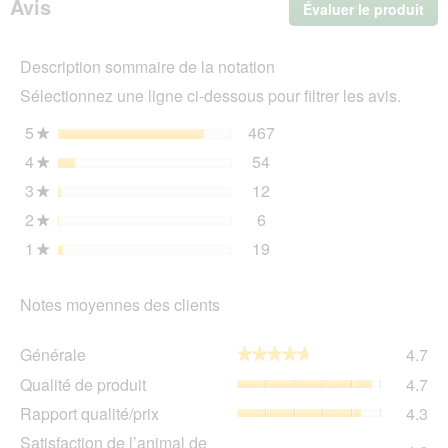
Avis
Évaluer le produit
.
Chien
Adulte
Cet
Medium
act
Buffle
Description sommaire de la notation
ent
domestique
l'o
et
Sélectionnez une ligne ci-dessous pour filtrer les avis.
d'u
tapioca
4
boî
5
étoiles
467
467 avis avec 5 étoiles.
Sélectionnez pour filtrer 
★
kg
de
4
étoiles
54
dia
54 avis avec 4 étoiles.
Sélectionnez pour filtrer 
★
3
étoiles
12
12 avis avec 3 étoiles.
Sélectionnez pour filtrer 
★
2
étoiles
6
6 avis avec 2 étoiles.
Sélectionnez pour filtrer l
★
1
étoiles
19
19 avis avec 1 étoile.
Sélectionnez pour filtrer 
★
Notes moyennes des clients
Gén
Générale
4.7
★★★★★
★★★★★
La
Qua
Qualité de produit
4.7
val
de
de
Rap
Rapport qualité/prix
4.3
pro
la
qua
La
Sat
Satisfaction de l’animal de
not
La