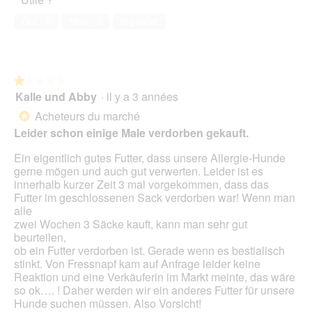
de
u
compagnie,
Oui ·
0
Non ·
0
Signaler
e
5
.
sur
5
★★★★★
★★★★★
Kalle und Abby
·
il y a 3 années
1
sur
Acheteurs du marché
*
5
Leider schon einige Male verdorben gekauft.
étoiles.
Ein eigentlich gutes Futter, dass unsere Allergie-Hunde
gerne mögen und auch gut verwerten. Leider ist es
innerhalb kurzer Zeit 3 mal vorgekommen, dass das
Futter im geschlossenen Sack verdorben war! Wenn man
alle
zwei Wochen 3 Säcke kauft, kann man sehr gut
beurteilen,
ob ein Futter verdorben ist. Gerade wenn es bestialisch
stinkt. Von Fressnapf kam auf Anfrage leider keine
Reaktion und eine Verkäuferin im Markt meinte, das wäre
so ok…. ! Daher werden wir ein anderes Futter für unsere
Hunde suchen müssen. Also Vorsicht!