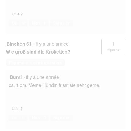
Utile ?
Oui ·
0
Non ·
1
Signaler
Binchen 61
·
il y a une année
1
réponse
Wie groß sind die Kroketten?
Répondre à cette question
Bunti
·
il y a une année
ca. 1 cm. Meine Hündin frisst sie sehr gerne.
Utile ?
Oui ·
0
Non ·
0
Signaler