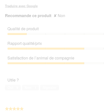
Traduire avec Google
Recommande ce produit
✘
Non
Qualité de produit
Qualité
de
Rapport qualité/prix
produit,
1
Rapport
sur
qualité/prix,
Satisfaction de l’animal de compagnie
5
4
sur
Satisfaction
5
de
l’animal
Utile ?
de
compagnie,
Oui ·
9
Non ·
1
Signaler
4
sur
5
★★★★★
★★★★★