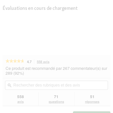
Évaluations en cours de chargement
★★★★★
★★★★★
4.7
558 avis
Cette
action
4.7
Ce produit est recommandé par 267 commentateur(s) sur
sur
vous
289 (92%)
5
redirigera
étoiles.
vers
Rechercher
Rec
Lire
les
des
ϙ
de
les
avis.
rubriques
rub
avis
sur
et
et
558
71
51
SELECT
des
de
avis
questions
réponses
GOLD
avis
avi
Sensitive
Croquettes