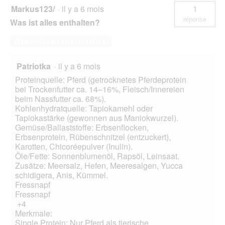
Markus123/
·
il y a 6 mois
1
réponse
Was ist alles enthalten?
Répondre à cette question
Patriotka
·
il y a 6 mois
Proteinquelle: Pferd (getrocknetes Pferdeprotein
bei Trockenfutter ca. 14–16%, Fleisch/Innereien
beim Nassfutter ca. 68%).
Kohlenhydratquelle: Tapiokamehl oder
Tapiokastärke (gewonnen aus Maniokwurzel).
Gemüse/Ballaststoffe: Erbsenflocken,
Erbsenprotein, Rübenschnitzel (entzuckert),
Karotten, Chicoréepulver (Inulin).
Öle/Fette: Sonnenblumenöl, Rapsöl, Leinsaat.
Zusätze: Meersalz, Hefen, Meeresalgen, Yucca
schidigera, Anis, Kümmel.
Fressnapf
Fressnapf
+4
Merkmale:
Single Protein: Nur Pferd als tierische