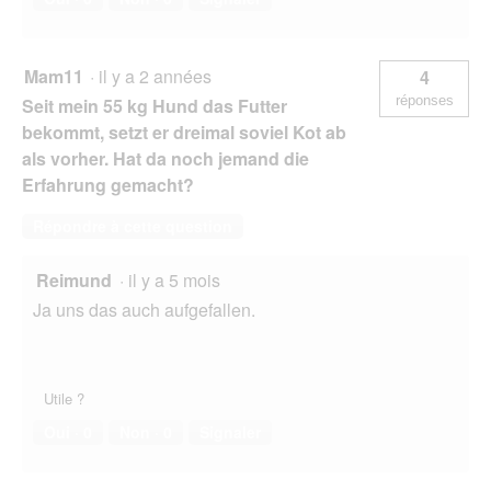
Mam11
·
il y a 2 années
4
réponses
Seit mein 55 kg Hund das Futter
bekommt, setzt er dreimal soviel Kot ab
als vorher. Hat da noch jemand die
Erfahrung gemacht?
Répondre à cette question
Reimund
·
il y a 5 mois
Ja uns das auch aufgefallen.
Utile ?
Oui ·
0
Non ·
0
Signaler