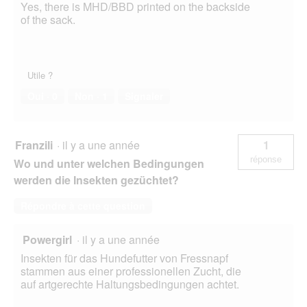
Yes, there is MHD/BBD printed on the backside
of the sack.
Utile ?
Oui ·
0
Non ·
1
Signaler
Franzili
·
il y a une année
1
réponse
Wo und unter welchen Bedingungen
werden die Insekten gezüchtet?
Répondre à cette question
Powergirl
·
il y a une année
Insekten für das Hundefutter von Fressnapf
stammen aus einer professionellen Zucht, die
auf artgerechte Haltungsbedingungen achtet.