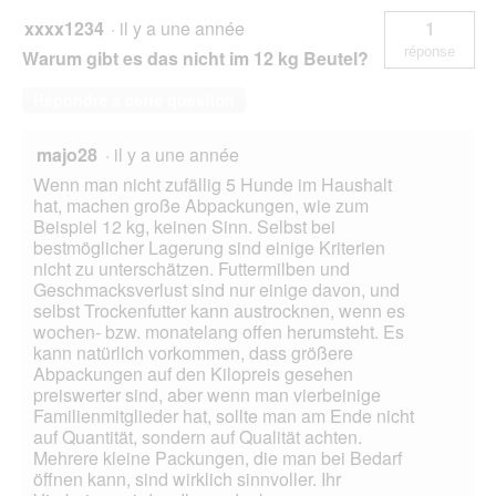
xxxx1234
·
il y a une année
1
réponse
Warum gibt es das nicht im 12 kg Beutel?
Répondre à cette question
majo28
·
il y a une année
Wenn man nicht zufällig 5 Hunde im Haushalt
hat, machen große Abpackungen, wie zum
Beispiel 12 kg, keinen Sinn. Selbst bei
bestmöglicher Lagerung sind einige Kriterien
nicht zu unterschätzen. Futtermilben und
Geschmacksverlust sind nur einige davon, und
selbst Trockenfutter kann austrocknen, wenn es
wochen- bzw. monatelang offen herumsteht. Es
kann natürlich vorkommen, dass größere
Abpackungen auf den Kilopreis gesehen
preiswerter sind, aber wenn man vierbeinige
Familienmitglieder hat, sollte man am Ende nicht
auf Quantität, sondern auf Qualität achten.
Mehrere kleine Packungen, die man bei Bedarf
öffnen kann, sind wirklich sinnvoller. Ihr