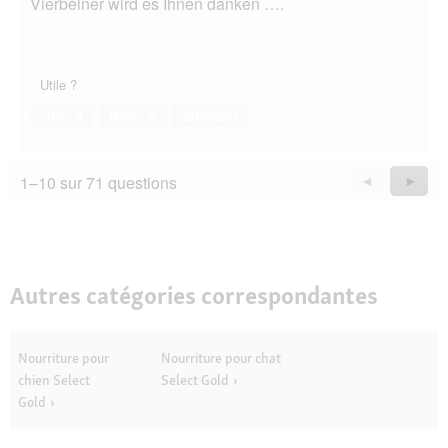
Vierbeiner wird es Ihnen danken ….
Utile ?
Oui ·
1
Non ·
2
Signaler
1–10 sur 71 questions
Précédent
◄
Suiva
►
Questions
Quest
Autres catégories correspondantes
Nourriture pour
Nourriture pour chat
chien Select
Select Gold
Gold