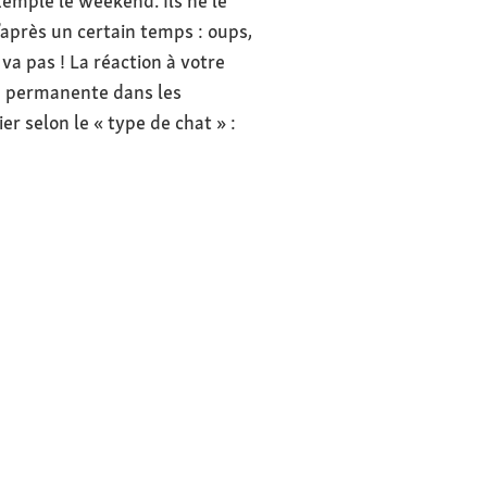
emple le weekend. Ils ne le
après un certain temps : oups,
va pas ! La réaction à votre
 permanente dans les
er selon le « type de chat » :