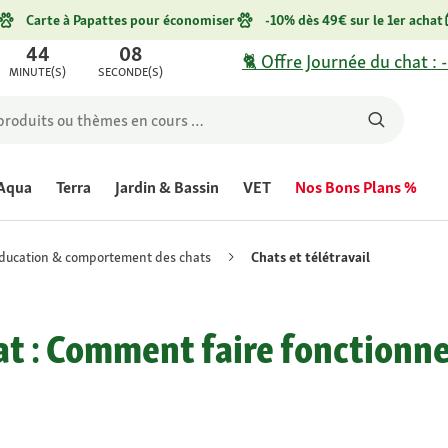
Carte à Papattes pour économiser
-10% dès 49€ sur le 1er achat
44
08
🐈 Offre Journée du chat : 
MINUTE(S)
SECONDE(S)
Aqua
Terra
Jardin & Bassin
VET
Nos Bons Plans %
ducation & comportement des chats
Chats et télétravail
hat : Comment faire fonctionne