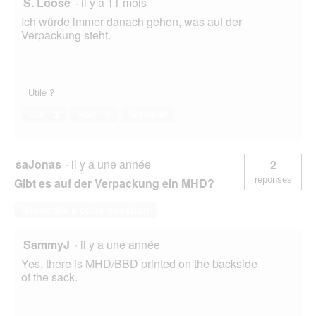
S. Loose
·
il y a 11 mois
Ich würde immer danach gehen, was auf der
Verpackung steht.
Utile ?
Oui ·
2
Non ·
0
Signaler
saJonas
·
il y a une année
2
réponses
Gibt es auf der Verpackung ein MHD?
Répondre à cette question
SammyJ
·
il y a une année
Yes, there is MHD/BBD printed on the backside
of the sack.