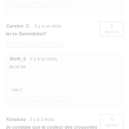
u
Oui ·
0
Non ·
0
Signaler
e
.
Carsten .C.
·
il y a un mois
1
réponse
Ist es Getreidefrei?
Répondre à cette question
Wolfi_6
·
il y a un mois
Ja ist es.
Utile ?
Oui ·
0
Non ·
0
Signaler
Keraloas
·
il y a 3 mois
1
réponse
Je constate que la couleur des croquettes