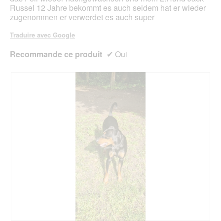
u
Russel 12 Jahre bekommt es auch seidem hat er wieder
v
zugenommen er verwerdet es auch super
e
r
Traduire avec Google
t
u
Recommande ce produit
✔
Oui
r
e
d
'
u
n
e
b
o
î
t
e
d
e
d
i
a
l