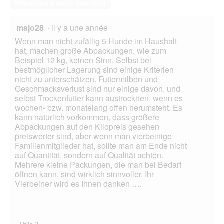
Répondre à cette question
majo28
·
il y a une année
Wenn man nicht zufällig 5 Hunde im Haushalt
hat, machen große Abpackungen, wie zum
Beispiel 12 kg, keinen Sinn. Selbst bei
bestmöglicher Lagerung sind einige Kriterien
nicht zu unterschätzen. Futtermilben und
Geschmacksverlust sind nur einige davon, und
selbst Trockenfutter kann austrocknen, wenn es
wochen- bzw. monatelang offen herumsteht. Es
kann natürlich vorkommen, dass größere
Abpackungen auf den Kilopreis gesehen
preiswerter sind, aber wenn man vierbeinige
Familienmitglieder hat, sollte man am Ende nicht
auf Quantität, sondern auf Qualität achten.
Mehrere kleine Packungen, die man bei Bedarf
öffnen kann, sind wirklich sinnvoller. Ihr
Vierbeiner wird es Ihnen danken ….