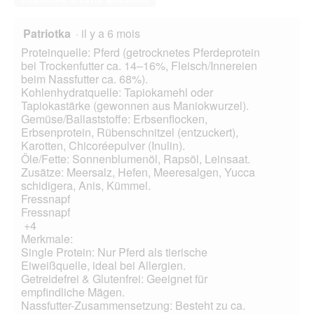
Patriotka
·
il y a 6 mois
Proteinquelle: Pferd (getrocknetes Pferdeprotein
bei Trockenfutter ca. 14–16%, Fleisch/Innereien
beim Nassfutter ca. 68%).
Kohlenhydratquelle: Tapiokamehl oder
Tapiokastärke (gewonnen aus Maniokwurzel).
Gemüse/Ballaststoffe: Erbsenflocken,
Erbsenprotein, Rübenschnitzel (entzuckert),
Karotten, Chicoréepulver (Inulin).
Öle/Fette: Sonnenblumenöl, Rapsöl, Leinsaat.
Zusätze: Meersalz, Hefen, Meeresalgen, Yucca
schidigera, Anis, Kümmel.
Fressnapf
Fressnapf
+4
Merkmale:
Single Protein: Nur Pferd als tierische
Eiweißquelle, ideal bei Allergien.
Getreidefrei & Glutenfrei: Geeignet für
empfindliche Mägen.
Nassfutter-Zusammensetzung: Besteht zu ca.