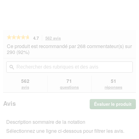
★★★★★
★★★★★
4.7
562 avis
Cette
action
4.7
Ce produit est recommandé par 268 commentateur(s) sur
sur
vous
290 (92%)
5
redirigera
étoiles.
vers
Rechercher
Rec
Lire
les
des
ϙ
de
les
avis.
rubriques
rub
avis
sur
et
et
562
71
51
SELECT
des
de
avis
questions
réponses
GOLD
avis
avi
Sensitive
Croquettes
Avis
Évaluer le produit
.
Chien
Adulte
Cet
Medium
act
Cheval
Description sommaire de la notation
ent
au
l'o
tapioca
Sélectionnez une ligne ci-dessous pour filtrer les avis.
d'u
12
kg