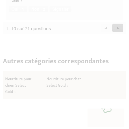
Utile ?
Oui ·
1
Non ·
2
Signaler
1–10 sur 71 questions
Précédent
◄
Suiva
►
Questions
Quest
Autres catégories correspondantes
Nourriture pour
Nourriture pour chat
chien Select
Select Gold
Gold