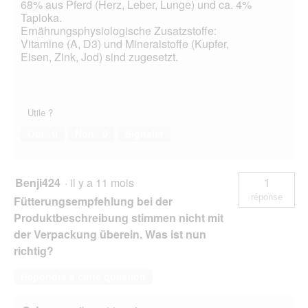
68% aus Pferd (Herz, Leber, Lunge) und ca. 4%
Tapioka.
Ernährungsphysiologische Zusatzstoffe:
Vitamine (A, D3) und Mineralstoffe (Kupfer,
Eisen, Zink, Jod) sind zugesetzt.
Utile ?
Oui ·
0
Non ·
0
Signaler
Benji424
·
il y a 11 mois
1
réponse
Fütterungsempfehlung bei der
Produktbeschreibung stimmen nicht mit
der Verpackung überein. Was ist nun
richtig?
Répondre à cette question