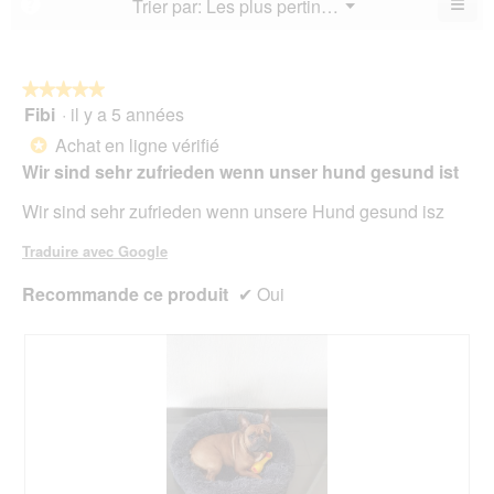
≡
Menu
Trier par:
Les plus pertinents
?
4.3
▼
sur
la
Cliq
sur
5.
not
sur
5.
le
mo
bou
est
suiv
★★★★★
★★★★★
4.6
pour
Fibi
·
il y a 5 années
5
mett
sur
sur
à
Achat en ligne vérifié
5.
*
jour
5
le
Wir sind sehr zufrieden wenn unser hund gesund ist
étoiles.
cont
ci-
Wir sind sehr zufrieden wenn unsere Hund gesund isz
des
Traduire avec Google
Recommande ce produit
✔
Oui