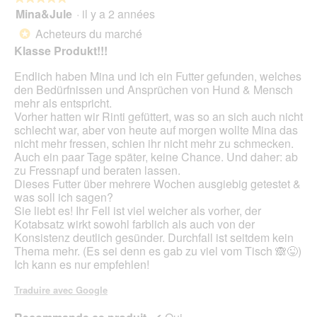
Mina&Jule
·
il y a 2 années
5
sur
Acheteurs du marché
*
5
Klasse Produkt!!!
étoiles.
Endlich haben Mina und ich ein Futter gefunden, welches
den Bedürfnissen und Ansprüchen von Hund & Mensch
mehr als entspricht.
Vorher hatten wir Rinti gefüttert, was so an sich auch nicht
schlecht war, aber von heute auf morgen wollte Mina das
nicht mehr fressen, schien ihr nicht mehr zu schmecken.
Auch ein paar Tage später, keine Chance. Und daher: ab
zu Fressnapf und beraten lassen.
Dieses Futter über mehrere Wochen ausgiebig getestet &
was soll ich sagen?
Sie liebt es! Ihr Fell ist viel weicher als vorher, der
Kotabsatz wirkt sowohl farblich als auch von der
Konsistenz deutlich gesünder. Durchfall ist seitdem kein
Thema mehr. (Es sei denn es gab zu viel vom Tisch 🙈😜)
Ich kann es nur empfehlen!
Traduire avec Google