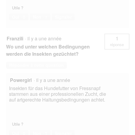
Utile ?
Oui ·
0
Non ·
1
Signaler
Franzili
·
il y a une année
1
réponse
Wo und unter welchen Bedingungen
werden die Insekten gezüchtet?
Répondre à cette question
Powergirl
·
il y a une année
Insekten für das Hundefutter von Fressnapf
stammen aus einer professionellen Zucht, die
auf artgerechte Haltungsbedingungen achtet.
Utile ?
Oui ·
0
Non ·
1
Signaler