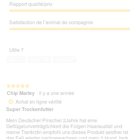
de
Rapport qualité/prix
r
e
produit,
l
t
5
Rapport
a
t
sur
qualité/prix,
p
e
Satisfaction de l’animal de compagnie
5
5
h
a
sur
Satisfaction
o
c
5
de
t
t
l’animal
o
i
Utile ?
de
1
o
compagnie,
.
n
Oui ·
4
Non ·
39
Signaler
5
e
sur
n
5
t
r
★★★★★
★★★★★
a
Chip Marley
·
il y a une année
î
5
n
sur
Achat en ligne vérifié
*
e
5
Super Trockenfutter
r
étoiles.
a
Mein Deutscher Pinscher 2Jahre hat eine
l
Geflügelunverträglichkeit die Folgen Haarausfall und
'
meine Tierärztin empfohl uns dieses Produkt seidher ist
o
das Fell wieder nachgewachsen und mein 2.Hund Jack