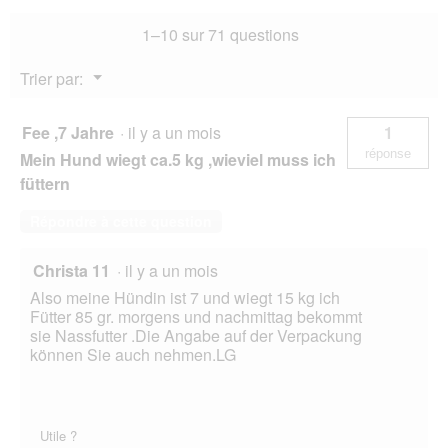
d
e
Medium
e
r
1–10 sur 71 questions
Cheval
d
t
au
i
tapioca
u
Menu
Trier par:
a
12
▼
r
kg
l
e
o
d
Fee ,7 Jahre
·
il y a un mois
1
g
'
réponse
u
Mein Hund wiegt ca.5 kg ,wieviel muss ich
u
e
n
füttern
.
e
b
Répondre à cette question
o
î
Christa 11
·
il y a un mois
t
e
Also meine Hündin ist 7 und wiegt 15 kg ich
d
Fütter 85 gr. morgens und nachmittag bekommt
e
sie Nassfutter .Die Angabe auf der Verpackung
d
können Sie auch nehmen.LG
i
a
l
o
Utile ?
g