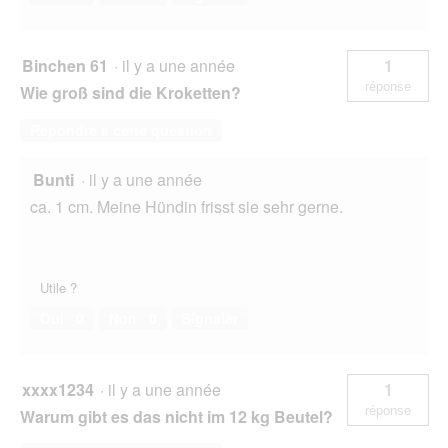
Binchen 61
·
il y a une année
1
réponse
Wie groß sind die Kroketten?
Répondre à cette question
Bunti
·
il y a une année
ca. 1 cm. Meine Hündin frisst sie sehr gerne.
Utile ?
Oui ·
0
Non ·
0
Signaler
xxxx1234
·
il y a une année
1
réponse
Warum gibt es das nicht im 12 kg Beutel?