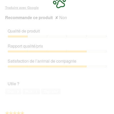
d
g
'
Traduire avec Google
u
u
e
n
Recommande ce produit
✘
Non
.
e
b
o
Qualité de produit
î
t
Qualité
e
de
Rapport qualité/prix
d
produit,
e
1
Rapport
d
sur
qualité/prix,
Satisfaction de l’animal de compagnie
i
5
4
a
sur
Satisfaction
l
5
de
o
l’animal
g
Utile ?
de
u
compagnie,
Oui ·
9
Non ·
1
Signaler
e
4
.
sur
5
★★★★★
★★★★★