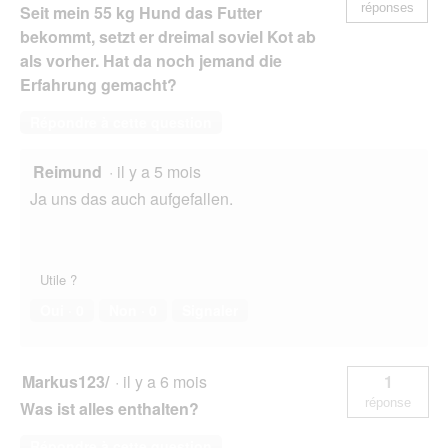
réponses
Seit mein 55 kg Hund das Futter
bekommt, setzt er dreimal soviel Kot ab
als vorher. Hat da noch jemand die
Erfahrung gemacht?
Répondre à cette question
Reimund
·
il y a 5 mois
Ja uns das auch aufgefallen.
Utile ?
Oui ·
0
Non ·
0
Signaler
Markus123/
·
il y a 6 mois
1
réponse
Was ist alles enthalten?
Répondre à cette question