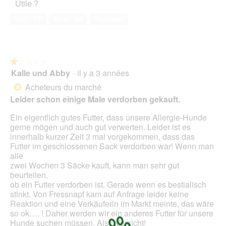
e
Utile ?
v
de
4
o
d
e
compagnie,
.
n
Oui ·
17
Non ·
50
Signaler
e
r
5
e
d
t
sur
n
i
u
5
t
a
r
r
l
e
★★★★★
★★★★★
a
o
d
Kalle und Abby
·
il y a 3 années
î
1
g
'
n
sur
Acheteurs du marché
u
*
u
e
5
e
Leider schon einige Male verdorben gekauft.
n
r
étoiles.
.
e
a
Ein eigentlich gutes Futter, dass unsere Allergie-Hunde
b
l
gerne mögen und auch gut verwerten. Leider ist es
o
'
innerhalb kurzer Zeit 3 mal vorgekommen, dass das
î
o
Futter im geschlossenen Sack verdorben war! Wenn man
t
u
alle
e
v
zwei Wochen 3 Säcke kauft, kann man sehr gut
d
e
beurteilen,
e
r
ob ein Futter verdorben ist. Gerade wenn es bestialisch
d
t
stinkt. Von Fressnapf kam auf Anfrage leider keine
i
u
Reaktion und eine Verkäuferin im Markt meinte, das wäre
a
r
so ok…. ! Daher werden wir ein anderes Futter für unsere
l
e
Hunde suchen müssen. Also Vorsicht!
o