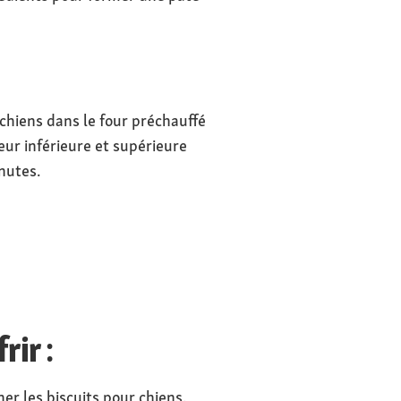
 chiens dans le four préchauffé
eur inférieure et supérieure
nutes.
rir :
her les biscuits pour chiens.