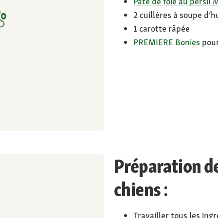
Pâté de foie au persil M
2 cuillères à soupe d’h
1 carotte râpée
PREMIERE Bonies
pour
Préparation de
chiens :
Travailler tous les in