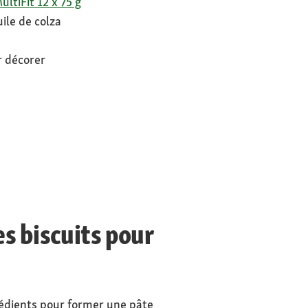
ultiFit 12 x 75 g
uile de colza
 décorer
s biscuits pour
grédients pour former une pâte