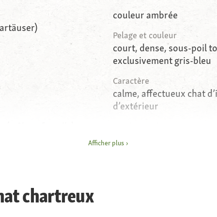
couleur ambrée
Kartäuser)
Pelage et couleur
court, dense, sous-poil to
exclusivement gris-bleu
Caractère
calme, affectueux chat d’
d’extérieur
s (mâle et femelle)
Conditions de vie
Chat d’intérieur et chat d
Afficher plus
hat chartreux