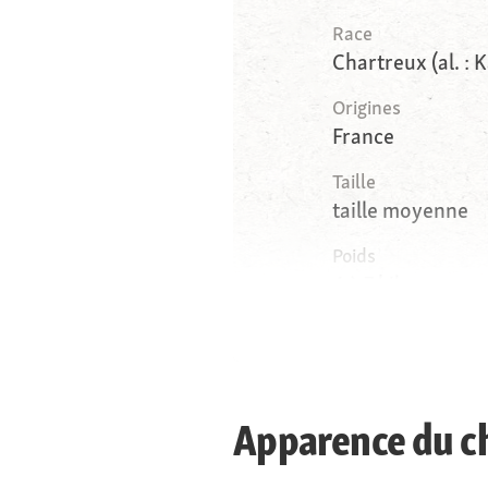
Race
Chartreux (al. : 
Origines
France
Taille
taille moyenne
Poids
4 à 7 kilogramme
Yeux
Apparence du c