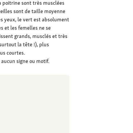
a poitrine sont très musclées
reilles sont de taille moyenne
es yeux, le vert est absolument
s et les femelles ne se
issent grands, musclés et très
urtout la tête !), plus
us courtes.
r aucun signe ou motif.