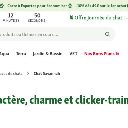
Carte à Papattes pour économiser
-10% dès 49€ sur le 1er achat
12
50
🐈 Offre Journée du chat : 
MINUTE(S)
SECONDE(S)
Aqua
Terra
Jardin & Bassin
VET
Nos Bons Plans %
aces de chats
Chat Savannah
ctère, charme et clicker-trai