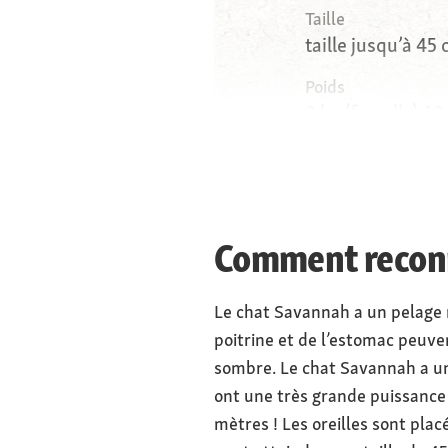
Taille
taille jusqu’à 45
Poids
8 kg (femelle),10
Yeux
Jaune-vert
Comment reconn
Le chat Savannah a un pelage m
poitrine et de l’estomac peuven
sombre. Le chat Savannah a un 
ont une très grande puissance 
mètres ! Les oreilles sont pla