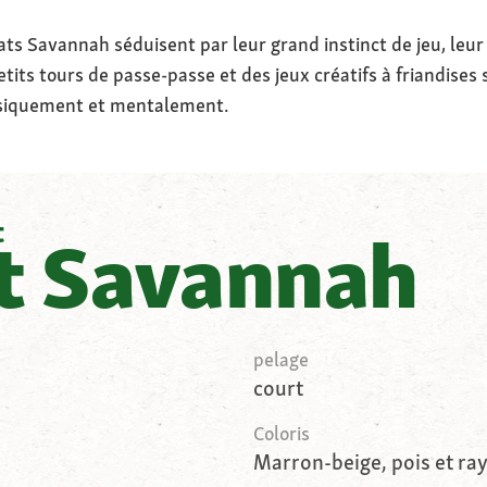
ats Savannah séduisent par leur grand instinct de jeu, leur 
etits tours de passe-passe et des jeux créatifs à friandise
siquement et mentalement.
t
t Savannah
pelage
court
Coloris
Marron-beige, pois et ra