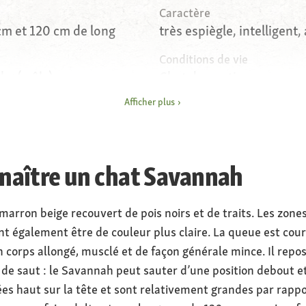
Caractère
 cm et 120 cm de long
très espiègle, intelligent, 
Conditions de vie
 kg (mâle)
Chat domestique avec acc
l’extérieur (ou dans un en
Afficher plus
d'accès à l’extérieur
aître un chat Savannah
arron beige recouvert de pois noirs et de traits. Les zones
t également être de couleur plus claire. La queue est court
corps allongé, musclé et de façon générale mince. Il repos
de saut : le Savannah peut sauter d’une position debout e
cées haut sur la tête et sont relativement grandes par rappo