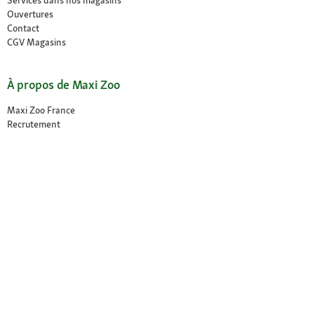
Ouvertures
Contact
CGV Magasins
À propos de Maxi Zoo
Maxi Zoo France
Recrutement
Presse et actualités
Nos engagements
Compliance
Rappel produit
Déclaration sur l’accessibilité
© 2026 Fressnapf Tiernahrungs GmbH
Mentions légales
CGV
CGV Magasins
Protection des données
Conditions de résiliation
Paramètres des Cookies