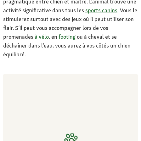
pragmatique entre chien et maître. L’animal trouve une
peigner régulièrement, quotidiennement lors
activité significative dans tous les
sports canins
. Vous le
de la mue
stimulerez surtout avec des jeux où il peut utiliser son
Santé
flair. S’il peut vous accompagner lors de vos
tendance à la dysplasie des hanches et des
promenades
à vélo
, en
footing
ou à cheval et se
coudes, inflammation de la cornée et des
déchaîner dans l’eau, vous aurez à vos côtés un chien
oreilles
équilibré.