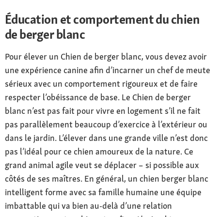
foncé à moyen, légèrement incliné
Éducation et comportement du chien
Oreilles
de berger blanc
oreilles légèrement inclinées vers l'avant
Pour élever un Chien de berger blanc, vous devez avoir
Pelage et couleur
une expérience canine afin d’incarner un chef de meute
sous-poil dense, poil double ou poil double
sérieux avec un comportement rigoureux et de faire
long ; couleur blanche
respecter l’obéissance de base. Le Chien de berger
Particularités
blanc n’est pas fait pour vivre en logement s’il ne fait
à partir de 1933, il était considéré comme la
pas parallèlement beaucoup d’exercice à l’extérieur ou
mauvaise couleur du berger allemand, race
dans le jardin. L’élever dans une grande ville n’est donc
officielle depuis les années 1970
pas l’idéal pour ce chien amoureux de la nature. Ce
grand animal agile veut se déplacer – si possible aux
Caractère
nerfs solides, sûr de lui, à la fois impartial et
côtés de ses maîtres. En général, un chien berger blanc
bon enfant, fougueux
intelligent forme avec sa famille humaine une équipe
imbattable qui va bien au-delà d’une relation
soin