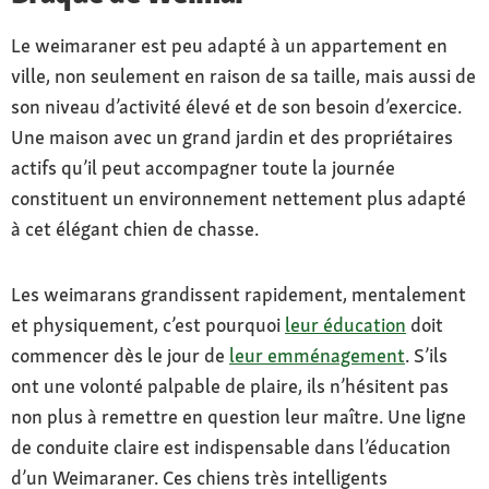
Particularités
Le weimaraner est peu adapté à un appartement en
chien de chasse fort et travailleur avec un
ville, non seulement en raison de sa taille, mais aussi de
excellent nez
son niveau d’activité élevé et de son besoin d’exercice.
Caractère
Une maison avec un grand jardin et des propriétaires
très intelligent, docile, fort de caractère et
actifs qu’il peut accompagner toute la journée
fidèle à sa famille
constituent un environnement nettement plus adapté
à cet élégant chien de chasse.
Soin
très facile à soigner (brossage, coupe des
griffes et nettoyage des oreilles)
Les weimarans grandissent rapidement, mentalement
et physiquement, c’est pourquoi
leur éducation
doit
Santé
commencer dès le jour de
leur emménagement
. S’ils
Santé
ont une volonté palpable de plaire, ils n’hésitent pas
non plus à remettre en question leur maître. Une ligne
de conduite claire est indispensable dans l’éducation
d’un Weimaraner. Ces chiens très intelligents