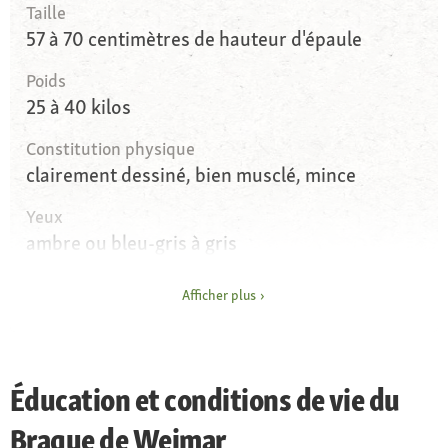
Taille
57 à 70 centimètres de hauteur d'épaule
Poids
25 à 40 kilos
Constitution physique
clairement dessiné, bien musclé, mince
Yeux
ambre ou bleu-gris à gris
Oreilles
Afficher plus
Oreilles pendantes avec un jeu d'oreille
attentif
Pelage et couleur
Éducation et conditions de vie du
Poils courts et longs ; couleurs : gris et argent
dans de nombreuses variantes
Braque de Weimar