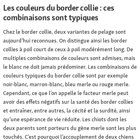
l’avant
Les couleurs du border collie : ces
combinaisons sont typiques
Pelage et couleur
Poil dur ou mi-long avec crinière, panache et
Chez le border collie, deux variantes de pelage sont
culotte, sous-poil dense, poil de couverture
aujourd’hui reconnues. On distingue ainsi les border
résistant aux intempéries ; nombreuses
collies à poil court de ceux à poil modérément long. De
variantes de couleur, jamais de blanc
multiples combinaisons de couleurs sont admises, mais
prédominant
le blanc ne doit jamais prédominer. Les combinaisons de
Particularités
couleurs typiques du border collie sont par exemple
Instinct de garde prononcé et très actif, aime
noir-blanc, marron-blanc, bleu merle ou rouge merle.
l’eau et la boue
Cependant, ce que l’on appelle le facteur merle peut
avoir des effets négatifs sur la santé des border collies
Caractère
Actif, vif, sensible, affectueux, obéissant,
et entraîner, entre autres, la cécité et la surdité, ainsi
intelligent
qu’une espérance de vie réduite. Les chiots dont les
deux parents sont porteurs du gène merle sont les plus
Soins
touchés. C’est pourquoi l’accouplement de deux chiens
Brosser régulièrement, ne baigner que