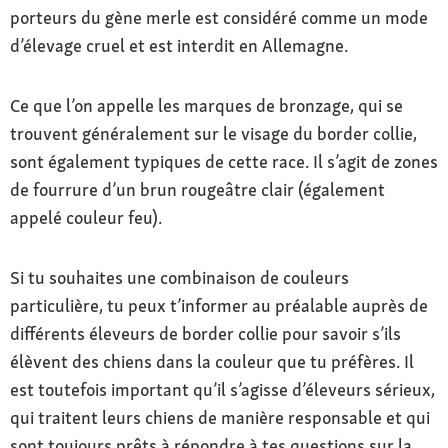
porteurs du gène merle est considéré comme un mode
rarement
d’élevage cruel et est interdit en Allemagne.
Santé
Parfois sujet à des maladies oculaires, à
Ce que l’on appelle les marques de bronzage, qui se
l’épilepsie et au défaut MDR1 (intolérance aux
trouvent généralement sur le visage du border collie,
médicaments, par ex. ceux contenant de
sont également typiques de cette race. Il s’agit de zones
l’ivermectine) ; en cas d’élevage, veiller à ce
de fourrure d’un brun rougeâtre clair (également
qu’aucun chien merle
appelé couleur feu).
Si tu souhaites une combinaison de couleurs
particulière, tu peux t’informer au préalable auprès de
différents éleveurs de border collie pour savoir s’ils
élèvent des chiens dans la couleur que tu préfères. Il
est toutefois important qu’il s’agisse d’éleveurs sérieux,
qui traitent leurs chiens de manière responsable et qui
sont toujours prêts à répondre à tes questions sur la