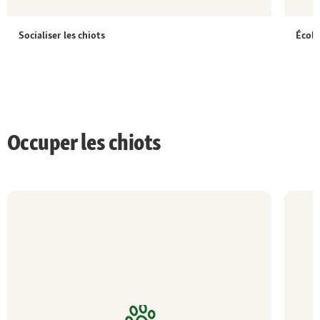
Socialiser les chiots
École
Occuper les chiots