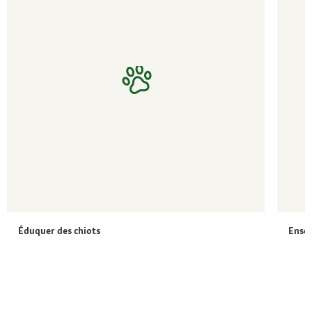
Éduquer des chiots
Ensei